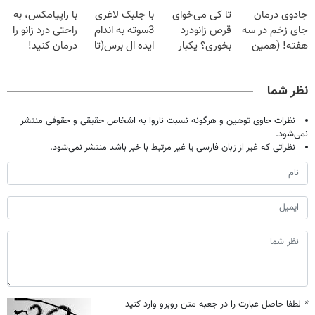
فقط با ۲۵
گیاهی
تهران پر کنید ! |
پک سفید کننده
جادوی درمان
تا کی می‌خوای
با جلبک لاغری
با زاپیامکس، به
میلیون تومان!!!
فقط ۲۵ میلیون
خانگی
جای زخم در سه
قرص زانودرد
3سوته به اندام
راحتی درد زانو را
هفته! (همین
بخوری؟ یکبار
ایده ال برس(تا
درمان کنید!
حالا رایگان
اصولی درمانش
امشب تخفیف
صحبت کنید)
کن
ویژه)
نظر شما
نظرات حاوی توهین و هرگونه نسبت ناروا به اشخاص حقیقی و حقوقی منتشر
نمی‌شود.
نظراتی که غیر از زبان فارسی یا غیر مرتبط با خبر باشد منتشر نمی‌شود.
*
لطفا حاصل عبارت را در جعبه متن روبرو وارد کنید