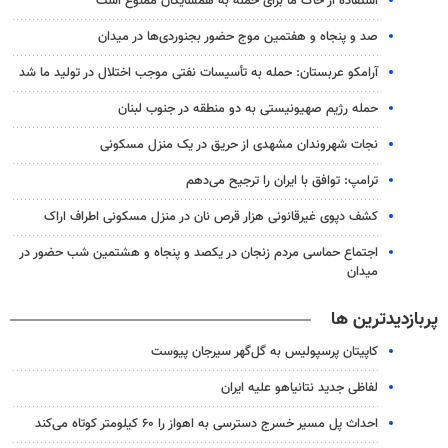
استفاده از خاک ما برای حمله به همسایگان ممنوع است
صد و پنجاه و هفتمین موج حضور بجنوردی‌ها در میدان
آرامکو عربستان: حمله به تأسیسات نفتی موجب اختلال در تولید ما شد
حمله رژیم صهیونیستی به دو منطقه در جنوب لبنان
نجات شهروندان مشهدی از حریق در یک منزل مسکونی
ترامپ: توافق با ایران را ترجیح می‌دهم
کشف دپوی غیرقانونی هزار قرص نان در منزل مسکونی اطراف اراک
اجتماع حماسی مردم زنجان در یکصد و پنجاه و هشتمین شب حضور در
میدان
پربازدیدترین ها
کاپیتان پرسپولیس به گل‌گهر سیرجان پیوست
لفاظی جدید نتانیاهو علیه ایران
احداث پل مسیر خسرج دسترسی به اهواز را ۶۰ کیلومتر کوتاه می‌کند