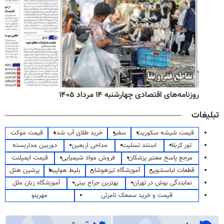
روزنامه‌های اقتصادی چهارشنبه ۱۴ مرداد ۱۴۰۵
تبلیغات
قیمت شیشه سکوریت
سفیر
خرید طلای آب شده
قیمت موکت
تور کربلا
استند تسلیت
مداحی اربعین
دوربین مداربسته
مرجع پاسخ معتبر پزشکان
فروش مواد شیمیایی
قیمت ایمپلنت
قطعات لباسشویی
آموزشگاه تیزهوشان
بلیط هواپیما
پرشین هتل
نمایندگی بوش در تهران
بهترین جراح بینی
آموزشگاه زبان ملل
قیمت و خرید سمعک نامرئی
مهرینو