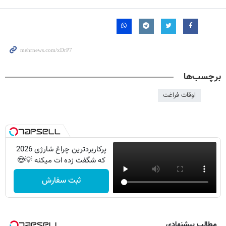
برچسب‌ها
اوقات فراغت
پرکاربردترین چراغ شارژی 2026
که شگفت زده ات میکنه 💡😍
ثبت سفارش
مطالب پیشنهادی