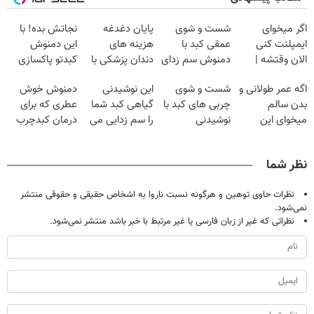
اگر میخوای
شست و شوی
پایان دغدغه
نجاتش بده! با
ایمپلنت کنی
عمقی کبد با
هزینه های
این دمنوش
الان وقتشه |
دمنوش سم زدای
دندان پزشکی با
کبدتو پاکسازی
فقط با ۲۵
گیاهی
پک سفید کننده
کن+ضمانت
اگه عمر طولانی و
شست و شوی
این نوشیدنی
دمنوش خوش
میلیون تومان!!!
خانگی
مرجوعی
بدن سالم
چربی های کبد با
گیاهی کبد شما
عطری که برای
میخوای این
نوشیدنی
را سم زدایی می
درمان کبدچرب
نوشیدنی رو با
گیاهی(55%تخفیف)
کند (با ضمانت
معجزه میکنه
تخفیف بخر
مرجوعی)
نظر شما
نظرات حاوی توهین و هرگونه نسبت ناروا به اشخاص حقیقی و حقوقی منتشر
نمی‌شود.
نظراتی که غیر از زبان فارسی یا غیر مرتبط با خبر باشد منتشر نمی‌شود.