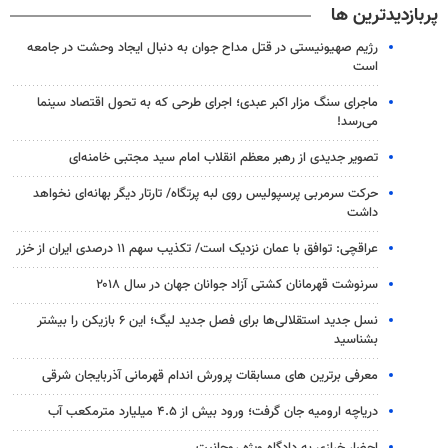
پربازدیدترین ها
رژیم صهیونیستی در قتل مداح جوان به دنبال ایجاد وحشت در جامعه
است
ماجرای سنگ مزار اکبر عبدی؛ اجرای طرحی که به تحول اقتصاد سینما
می‌رسد!
تصویر جدیدی از رهبر معظم انقلاب امام سید مجتبی خامنه‌ای
حرکت سرمربی پرسپولیس روی لبه پرتگاه/ تارتار دیگر بهانه‌ای نخواهد
داشت
عراقچی: توافق با عمان نزدیک است/ تکذیب سهم ۱۱ درصدی ایران از خزر
سرنوشت قهرمانان کشتی آزاد جوانان جهان در سال ۲۰۱۸
نسل جدید استقلالی‌ها برای فصل جدید لیگ؛ این ۶ بازیکن را بیشتر
بشناسید
معرفی برترین های مسابقات پرورش اندام قهرمانی آذربایجان شرقی
دریاچه ارومیه جان گرفت؛ ورود بیش از ۴.۵ میلیارد مترمکعب آب