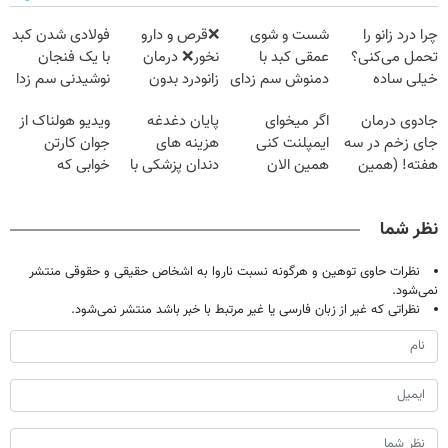
چرا درد زانو را
شست و شوی
❌قرص‌ و دارو
فولادی شدن کبد
تحمل می‌کنی؟
عمقی کبد با
نخور❌ درمان
با یک فنجان
خیلی ساده
دمنوش سم زدای
زانودرد بدون
نوشیدنی سم زدا
درمنزل درمانش
گیاهی
قرص
جادوی درمان
اگر میخوای
پایان دغدغه
ویدیو هولناک از
کن
جای زخم در سه
ایمپلنت کنی
هزینه های
جوان کارتن
هفته! (همین
همین الان
دندان پزشکی با
خوابی که
حالا رایگان
وقتشه | فقط با
پک سفید کننده
میلیاردر شد.
صحبت کنید)
۲۵ میلیون
خانگی
آموزش رایگان
نظر شما
تومان!!!
نظرات حاوی توهین و هرگونه نسبت ناروا به اشخاص حقیقی و حقوقی منتشر
نمی‌شود.
نظراتی که غیر از زبان فارسی یا غیر مرتبط با خبر باشد منتشر نمی‌شود.