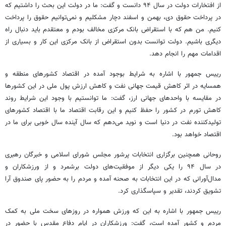
از افتخارات دولت در سال ۹۴ دانست و گفت: ما در دولت این بحث را داشتیم که
در پرداخت حقوق دی، بهمن و اسفند دچار مشکلیم و نمی‌توانیم حقوق را پرداخت
کنیم. من هم که با استقراض بانک مرکزی مخالف بودم و معتقدم باید دنبال راه
دیگری باشیم. دولت توانست بدون استقراض از بانک مرکزی این کار و بسیاری از
اقدامات مهم را انجام دهد.
رییس‌ جمهور با اشاره به شرایط بوجود آمده در اقتصاد کشورهای منطقه و
همسایه در اثر کاهش قیمت جهانی نفت و کاهش ارزش پول ملی در این کشورها
در مقایسه با واحدهای جهانی ارز، گفت: ما توانستیم با وجود این شرایط روند
کاهش تورم در کشور را حفظ کنیم و این رقابت اقتصاد ما با اقتصاد کشورهای
تولیدکننده نفت در دنیا است و نوید می‌دهم که سال آینده سال خوبی برای ما در
اقتصاد خواهد بود.
روحانی همچنین برگزاری انتخابات پرشور مجلس شورای اسلامی و خبرگان رهبری
در سال ۹۴ را یکی دیگر از موفقیت‌های دولت برشمرد و از ورزشکاران و
مدال‌آورانی که در این انتخابات به صحنه آمده و مردم را به حضور پای صندوق آرا
تشویق کردند، تقدیر و سپاسگذاری کرد.
رییس‌ جمهور با اشاره به این که ورزش همواره در روزهای سخت ملی به کمک
مردم و کشور آمده است، گفت: ورزشکاران در ایام دفاع مقدس با حضور در