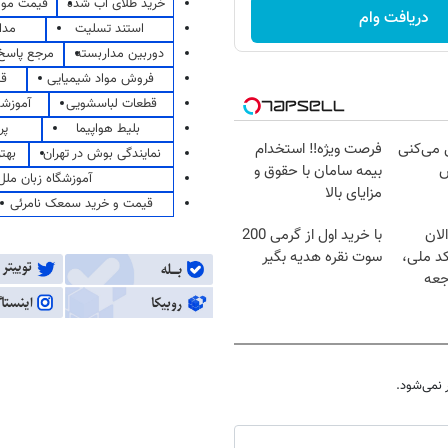
خرید طلای آب شده
قیمت مو
دریافت وام
استند تسلیت
مدا
دوربین مداربسته
مرجع پاسخ 
فروش مواد شیمیایی
قی
قطعات لباسشویی
آموزشگ
بلیط هواپیما
پر
ل می‌کنی
فرصت ویژه‼️ استخدام
نمایندگی بوش در تهران
بهت
ش
بیمه سامان با حقوق و
آموزشگاه زبان ملل
مزایای بالا
قیمت و خرید سمعک نامرئی
لان
با خرید اول از گرمی 200
کد ملی،
سوت نقره هدیه بگیر
جعه
نمی‌شود.