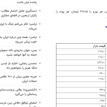
راننده جان باخت
دستگیری عامل انتشار مطالب تو
در همین حال، صرافان بازار ارز نرخ هر دلار آزاد را برای فروش ۳۴۶۵ تومان، هر یورو را ۳۸۸۵ تومان، هر پوند را
زائران اربعین در فضای مجازی
ترامپ: فکر می‌کنم جنگ با ایران
ه
می‌یابد
ترامپ: همه چیز درباره ایران به
خوب پیش می‌رود
قیمت بازار
یمن: جهان به‌زودی ناله سعودی‌
۱۰۱۲۵۰۰
حمله به آنها خواهد شنید
۱۰۱۵۰۰۰
۵۳۶۵۰۰
محسن رضایی: اجازه باز شدن 
تنگه هرمز را نخواهیم داد
۲۸۰۵۰۰
۱۹۱۰۰۰
ضربه مغزی بیش
۱۰۳۵۰۰
حملات ایران
«کشمیری»؛ وقتی برچسب‌سازی
۳۴۶۵
رسانه‌ای را می‌گیرد
۳۸۸۵
۴۹۳۰
امضای توافق دفاعی بین عربستا
۹۴۵