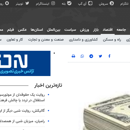
تلگرام
سروش
آی گپ
بله
اینستاگرام
توییتر
روبی
جامعه
اقتصاد
بازار
ورزش
سیاست
بین‌الملل
استان‌ها
عکس
فیلم
مج
ژی
راه و مسکن
کشاورزی و دامداری
صنعت و معدن و تجارت
کار و تعاون
س
تازه‌ترین اخبار
روایت یک حقوقدان از موتورسوا
استقلال در تردد یا چالش فرهن
گالیکش، روایت شبی دیگر از ا
رامیان، میزبان شبی از همصدا