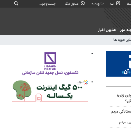
نتایج زنده
کا
ایتا
جداول لیگ
له مهر
عناوین اخبار
ایر حوزه ها
ری زنان؛
گی؟
یستادگی مردم
یی مردم