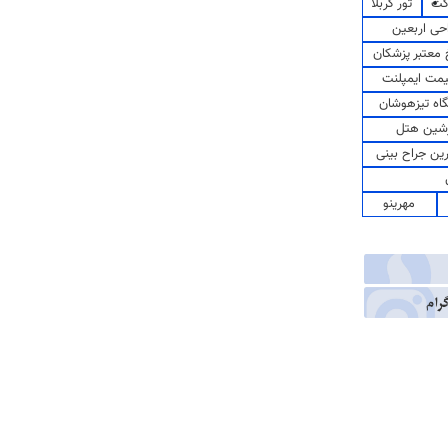
کت
تور کربلا
حی اربعین
معتبر پزشکان
مت ایمپلنت
اه تیزهوشان
شین هتل
رین جراح بینی
مهرینو