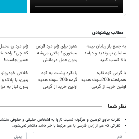
مطالب پیشنهادی
به جمع بازاریابان بیمه
هنوز برای زانو درد قرص
زانو درد رو تحم
سامان بپیوندید و درآمد
میخوری؟ وقتی می‌شه
که چی؟ راه‌حل
بالا کسب کنید
بدون عمل درمانش
همین‌جاست!
کرد؟؟؟؟
با گرمی کوه نقره
با نقره پشتت به کوه
خلافی خودروتو ا
همراهته؛200سوت هدیه
گرمه؛200 سوت هدیه
ببین، با پلاک و 
اولین خرید از گرمی
اولین خرید از گرمی
بدون نیاز به مرا
حضوری
نظر شما
نظرات حاوی توهین و هرگونه نسبت ناروا به اشخاص حقیقی و حقوقی منتشر 
نظراتی که غیر از زبان فارسی یا غیر مرتبط با خبر باشد منتشر نمی‌شود.