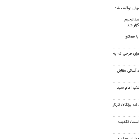
دالرحیم
زار شد
با همتای
جرای طرحی که به
د آسانی مقابل
لاب امام سید
 پرتگاه/ تارتار
 است/ تکذیب
وانان جهان در