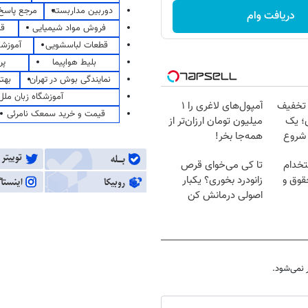
دوربین مداربسته
مرجع پاسخ 
دریافت وام
فروش مواد شیمیایی
قی
قطعات لباسشویی
آموزشگ
بلیط هواپیما
پر
نمایندگی بوش در تهران
بهت
آموزشگاه زبان ملل
 تخفیف
آمپول‌های لاغری را ۱
قیمت و خرید سمعک نامرئی
؛ یک
میلیون تومان ارزان‌تر از
 شروع
همه‌جا بخر!
تخدام
تا کی می‌خوای قرص
قوق و
زانودرد بخوری؟ یکبار
اصولی درمانش کن
نمی‌شود.