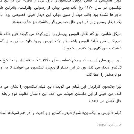
کوین اسپِیسی که نقش ریچارد نیکسون را بازی کرده از تجربه اش در این فی
نیکسون در سال ۱۹۷۰ رخ داد، یعنی پیش از رسوایی واترگیت. بن
ماجراها نشده بود جالب بود. از سوی دیگر، این دیدار خیلی خصوصی بود. 
یک دیدار رسمی ولی در عین حال صمیمی قرار داشت نیز جذاب بود.»
مایکل شانون نیز که نقش الویس پریسلی را بازی کرده می گوید: «بی شک ن
هیچکس نمی تواند الویس باشد. تنها یک الویس وجود دارد. با این حال گما
داشت و این کاری بود که من کردم.»
الویس پریسلی در بیست و یکم دسامبر سال ۷۰
تقاضای دیدار می کند. وی در این دیدار از ریچارد نیکسون می خواهد تا به او 
مواد مخدر را اعطا کند.
لیزا جانسون کارگردان این فیلم می گوید: «این فیلم نیکسون را نشان می دهد
کند. من خیلی از این داستان خوشم می آمد. این داستان تفاوت نوع رابطه
حال نشان می دهد.»
فیلم «الویس و نیکسون» شوخ طبعی، کمدی و واقعیت را در هم آمیخته است
کد مطلب
3603516