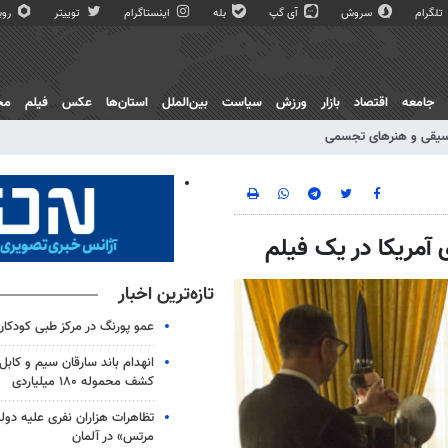
تلگرام
سروش
آی گپ
بله
اینستاگرام
توییتر
روبی
جامعه
اقتصاد
بازار
ورزش
سیاست
بین‌الملل
استان‌ها
عکس
فیلم
مج
یقی و هنرهای تجسمی
 آمریکا در یک فیلم
تازه‌ترین اخبار
عمو پورنگ در مرکز طبی کودک
انهدام باند سارقان سیم و کابل
کشف محموله ۱۸۰ میلیاردی
تظاهرات هزاران نفری علیه دو
مرتس» در آلمان