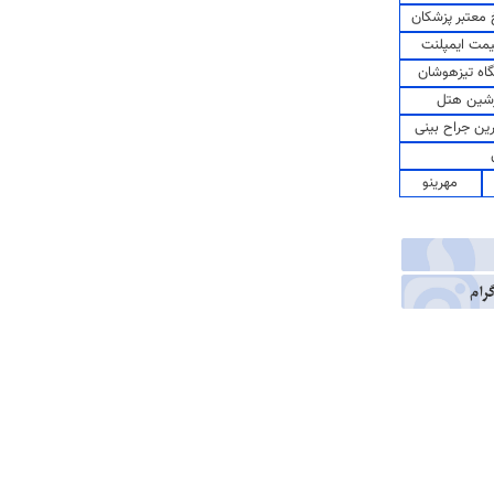
معتبر پزشکان
مت ایمپلنت
اه تیزهوشان
شین هتل
رین جراح بینی
مهرینو