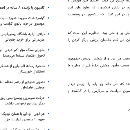
لم چنین می گوید: «دیدار بین الویس و
ابراین بازی در نقش نیکسون که هنوز وارد این
کامیون با راننده ۸ ساله در اصفهان توقیف شد
بازی در این نقش که نیکسون در وضعیت
گرامیداشت سپهبد شهید سیدعب
موسوی در حرم بانوی کرامت برگ
قش پر چالشی بود. منظورم این است که
توافق اولیه باشگاه پرسپولیس 
مازندرانی برای خرید جنجالی
ن می کنم داستان ارزش بازگو کردن را
ماجرای سنگ مزار اکبر عبدی؛ ا
تحول اقتصاد سینما می‌رسد!
۱۹ شخصا نامه ای را به کاخ سفید می برد و از شخص رییس جمهوری
سمت مأمور مخفی ادارهٔ فدرال مبارزه با
تمجید رسانه آلبانیایی از عملکر
استقلال خوزستان
تصویر جدیدی از رهبر معظم انق
 که نمی داند چرا باید با الویس دیدار
مجتبی خامنه‌ای
 میان سیاست و سرگرمی را در گذشته و
حرکت سرمربی پرسپولیس روی لبه
دیگر بهانه‌ای نخواهد داشت
.
عراقچی: توافق با عمان نزدیک
سهم ۱۱ درصدی ایران از خزر
سرنوشت قهرمانان کشتی آزاد ج