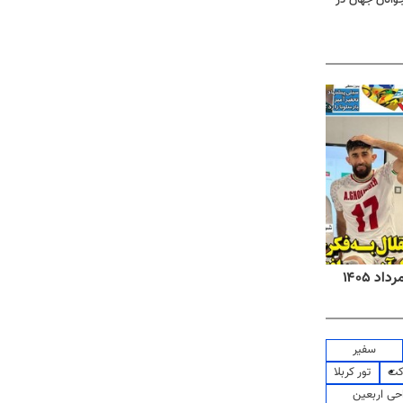
روزنامه‌های صبح شنبه ۱۷ مرداد ۱۴۰۵
روزنام
سفیر
کت
تور کربلا
حی اربعین