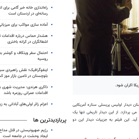
راه‌اندازی خانه خبر گامی برای 
رسانه‌ای در اردستان است
آماده سازی مواکب برای میزبانی
هشدار حماس درباره اقدامات ت
اشغالگران در کرانه باختری
احتمال سفر ویتکاف و کوشنر به 
روسیه
اینفوگرافیک؛ نقش راهبردی سی
بلوچستان در تامین بازار موز ک
کا اکران شود.
ذاکری هرندی: مدیریت شهری بم ب
اقدامات عمرانی روزمره باشد
اعزام زائر اولی‌های آبادانی به 
ان دیدار اولیس پریسلی ستاره آمریکایی
موسیقی راک اند رول با ریچارد نیسکون رییس جمهوری آمریکا در سال ۱۹۷۰ می پردازد. از این دیدار تاریخی تنها یک
پربازدیدترین ها
ید. این فیلم به جزییات دیدار این دو
رژیم صهیونیستی در قتل مداح 
ایجاد وحشت در جامعه است