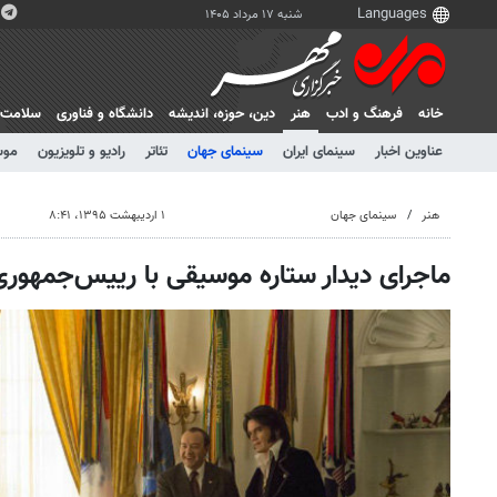
شنبه ۱۷ مرداد ۱۴۰۵
خانه
فرهنگ و ادب
هنر
دين، حوزه، انديشه
دانشگاه و فناوری
سلامت
عناوین اخبار
سینمای ایران
سینمای جهان
تئاتر
رادیو و تلویزیون
موس
هنر
سینمای جهان
۱ اردیبهشت ۱۳۹۵، ۸:۴۱
ماجرای دیدار ستاره موسیقی با رییس‌جمهوری