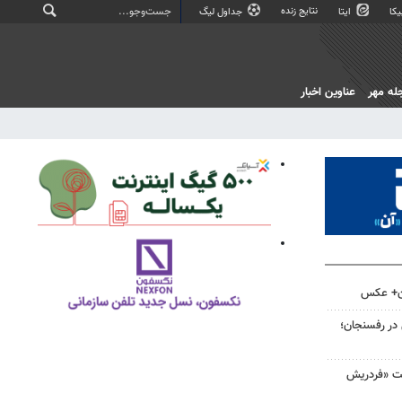
نتایج زنده
کا
ایتا
جداول لیگ
له مهر
عناوین اخبار
ان+ عکس
 در رفسنجان؛
لت «فردریش