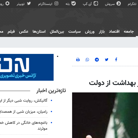
تلگرام
سروش
آی گپ
بله
اینستاگرام
توییتر
روبی
جامعه
اقتصاد
بازار
ورزش
سیاست
بین‌الملل
استان‌ها
عکس
فیلم
مج
 بهداشت از دولت
تازه‌ترین اخبار
گالیکش، روایت شبی دیگر از ا
رامیان، میزبان شبی از همصدا
باغچه‌های خانگی در کاهش خطر 
موثرند