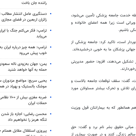
راننده جان باخت
دستگیری عامل انتشار مطالب تو
طه‌ خدمت جامعه پزشکی تأمین می‌شود،
زائران اربعین در فضای مجازی
ویرانی است زیرا همه اعضای خانواده و
کی باشیم.
ترامپ: فکر می‌کنم جنگ با ایران
می‌یابد
وردار است، تاکید کرد: جامعه پزشکی از
ترامپ: همه چیز درباره ایران به
جهانی پزشکان ما به خوبی درخشیده‌اند.
خوب پیش می‌رود
ر تشکیل می‌دهند، افزود: حضور مدیریتی
یمن: جهان به‌زودی ناله سعودی‌
وردارند.
حمله به آنها خواهد شنید
یحیی سریع: مواضع مزدوران سع
ست، گفت: سقف توقعات جامعه بالاست و
موشک بالستیک و پهپاد در ه
برای تلاش و تحرک بیشتر مسئولان مورد
ضربه مغزی بیش
حملات ایران
 همانطور که به بیمارانتان قول ویزیت
محسن رضایی: اجازه باز شدن 
تنگه هرمز را نخواهیم داد
ی مبانی حقوق بشر نام برد و گفت: حق
پیروزی استقلال مقابل همنام خ
لم زندگی کنند و در صورت بیماری از