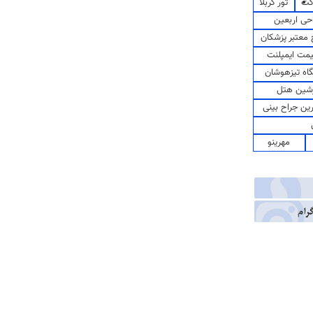
کت
تور کربلا
حی اربعین
معتبر پزشکان
مت ایمپلنت
اه تیزهوشان
شین هتل
رین جراح بینی
مهرینو