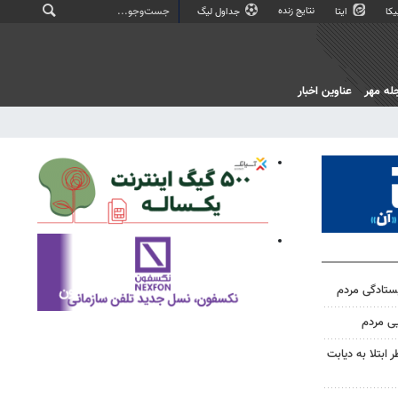
نتایج زنده
کا
ایتا
جداول لیگ
له مهر
عناوین اخبار
یستادگی مردم
یی مردم
ابتلا به دیابت