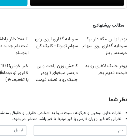
مطالب پیشنهادی
بهتر از این مگه داریم؟
سرمایه گذاری ارزی روی
تا ۳۰۰ دلار پ
سرمایه گذاری روی سهام
سهام تویوتا - کلیک کن
ثبت نام جدید در
مرسدس بنز
اینوسلو
پودر جلبک لاغری رو به
کاهش وزن راحت و بی
خب
قیمت قدیم بخر
دردسر میخوای؟ پودر
لاغری تو دوماه
جلبک رو با نصف قیمت
با تخفیف🔥)
بخر!
نظر شما
نظرات حاوی توهین و هرگونه نسبت ناروا به اشخاص حقیقی و حقوقی منتشر 
نظراتی که غیر از زبان فارسی یا غیر مرتبط با خبر باشد منتشر نمی‌شود.