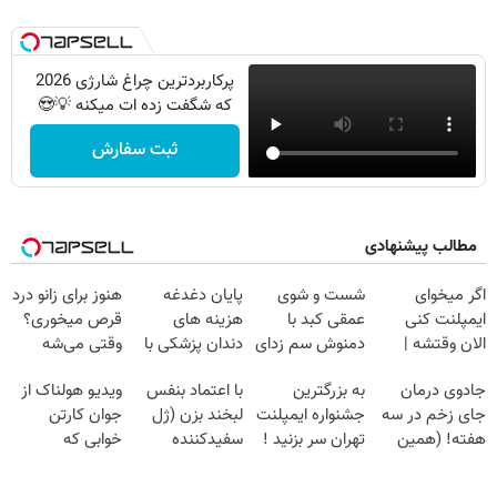
پرکاربردترین چراغ شارژی 2026
که شگفت زده ات میکنه 💡😍
ثبت سفارش
مطالب پیشنهادی
اگر میخوای
شست و شوی
پایان دغدغه
هنوز برای زانو درد
ایمپلنت کنی
عمقی کبد با
هزینه های
قرص میخوری؟
الان وقتشه |
دمنوش سم زدای
دندان پزشکی با
وقتی می‌شه
فقط با ۲۵
گیاهی
پک سفید کننده
بدون عمل
جادوی درمان
به بزرگترین
با اعتماد بنفس
ویدیو هولناک از
میلیون تومان!!!
خانگی
درمانش کرد؟؟؟؟
جای زخم در سه
جشنواره ایمپلنت
لبخند بزن (ژل
جوان کارتن
هفته! (همین
تهران سر بزنید !
سفیدکننده
خوابی که
حالا رایگان
| فقط ۲۵
دندان40%تخفیف)
میلیاردر شد.
صحبت کنید)
میلیون !
آموزش رایگان