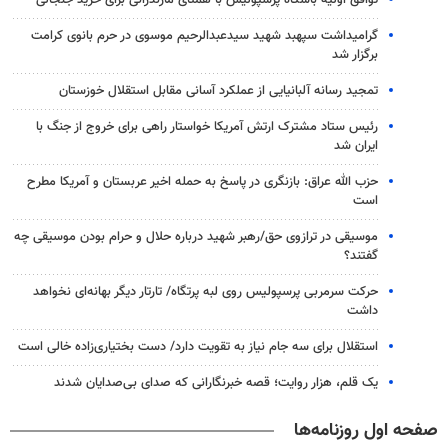
توافق اولیه باشگاه پرسپولیس با همتای مازندرانی برای خرید جنجالی
گرامیداشت سپهبد شهید سیدعبدالرحیم موسوی در حرم بانوی کرامت
برگزار شد
تمجید رسانه آلبانیایی از عملکرد آسانی مقابل استقلال خوزستان
رئیس ستاد مشترک ارتش آمریکا خواستار راهی برای خروج از جنگ با
ایران شد
حزب الله عراق: بازنگری در پاسخ به حمله اخیر عربستان و آمریکا مطرح
است
موسیقی در ترازوی حق/رهبر شهید درباره حلال و حرام بودن موسیقی چه
گفتند؟
حرکت سرمربی پرسپولیس روی لبه پرتگاه/ تارتار دیگر بهانه‌ای نخواهد
داشت
استقلال برای سه جام نیاز به تقویت دارد/ دست بختیاری‌زاده خالی است
یک قلم، هزار روایت؛ قصه خبرنگارانی که صدای بی‌صدایان شدند
صفحه اول روزنامه‌ها