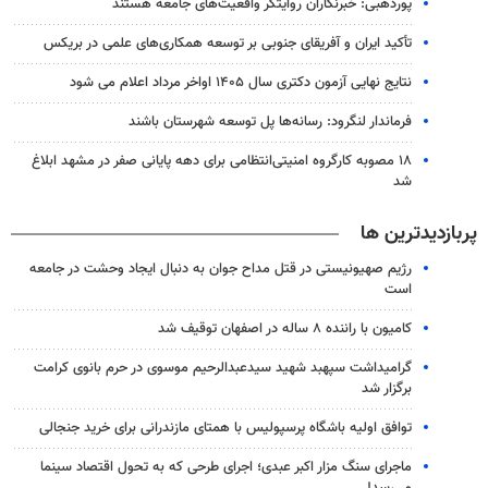
پورذهبی: خبرنگاران روایتگر واقعیت‌های جامعه‌ هستند
تأکید ایران و آفریقای جنوبی بر توسعه همکاری‌های علمی در بریکس
نتایج نهایی آزمون دکتری سال ۱۴۰۵ اواخر مرداد اعلام می شود
فرماندار لنگرود: رسانه‌ها پل توسعه شهرستان باشند
۱۸ مصوبه کارگروه امنیتی‌انتظامی برای دهه پایانی صفر در مشهد ابلاغ
شد
پربازدیدترین ها
رژیم صهیونیستی در قتل مداح جوان به دنبال ایجاد وحشت در جامعه
است
کامیون با راننده ۸ ساله در اصفهان توقیف شد
گرامیداشت سپهبد شهید سیدعبدالرحیم موسوی در حرم بانوی کرامت
برگزار شد
توافق اولیه باشگاه پرسپولیس با همتای مازندرانی برای خرید جنجالی
ماجرای سنگ مزار اکبر عبدی؛ اجرای طرحی که به تحول اقتصاد سینما
می‌رسد!