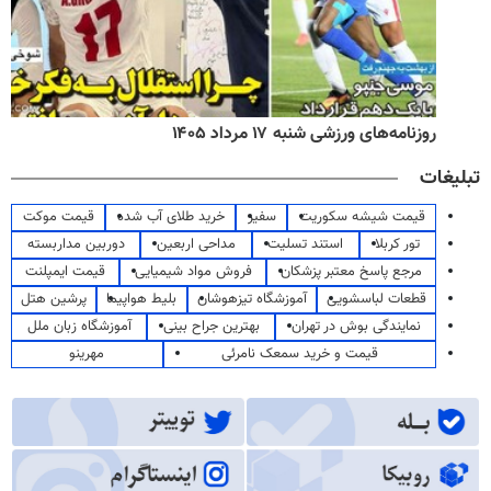
روزنامه‌های ورزشی شنبه ۱۷ مرداد ۱۴۰۵
تبلیغات
قیمت شیشه سکوریت
سفیر
خرید طلای آب شده
قیمت موکت
تور کربلا
استند تسلیت
مداحی اربعین
دوربین مداربسته
مرجع پاسخ معتبر پزشکان
فروش مواد شیمیایی
قیمت ایمپلنت
قطعات لباسشویی
آموزشگاه تیزهوشان
بلیط هواپیما
پرشین هتل
نمایندگی بوش در تهران
بهترین جراح بینی
آموزشگاه زبان ملل
قیمت و خرید سمعک نامرئی
مهرینو