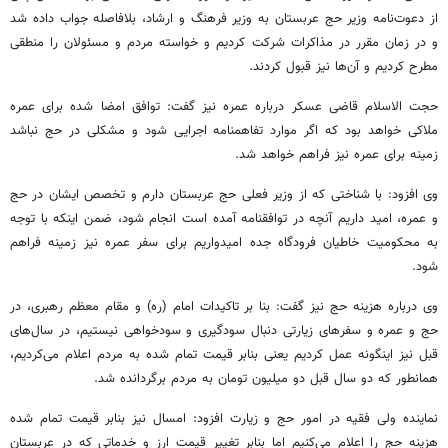
از دعوت‌نامه وزیر حج عربستان به وزیر فرهنگ و ارشاد، بلافاصله جواب داده شد
و در زمان مقرر در مذاکرات شرکت کردیم و خواسته مردم و مسئولان را منطقی
مطرح کردیم و آن‌ها نیز قبول کردند
.
حجت الاسلام قاضی عسکر درباره عمره نیز گفت: توافق امضا شده برای عمره
ملاکی خواهد بود که اگر موارد تفاهمنامه اجرایی شود و مشکلی در حج نباشد
زمینه برای عمره نیز فراهم خواهد شد
.
وی افزود: با شناختی که از وزیر فعلی حج عربستان دارم و تخصص ایشان در حج
و عمره، امید داریم آنچه در توافقنامه آمده است انجام شود، ضمن اینکه با توجه
به محکومیت خاطیان فرودگاه جده امیدواریم برای سفر عمره نیز زمینه فراهم
شود
.
وی درباره هزینه حج نیز گفت: بنا بر تاکیدات امام (ره) و مقام معظم رهبری، در
حج و عمره و سفرهای زیارتی دنبال سودگیری و سودخواهی نیستیم، در سال‌های
قبل نیز اینگونه عمل کردیم یعنی بنابر قیمت تمام شده به مردم اعلام می‌کردیم،
همانطور که دو سال قبل دو میلیون تومان به مردم برگردانده شد
.
نماینده ولی فقیه در امور حج و زیارت افزود: امسال نیز بنابر قیمت تمام شده
هزینه حج را اعلام می‌کنیم اما بنابر تغییر قیمت ارز و خدماتی که در عربستان