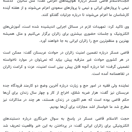
حجت‌الاسلام قاضی عسکر درباره هواپیماهای اعزامی گفت: مثل سالیان گذشته
نیمی با پروازهای ایرانی و نیمی با پروازهای سعودی اعزام می‌شوند و از هفته آینده
کارشناسان ما اعزام می‌شوند تا درباره جزئیات گفتکو کنند
.
وی تاکید کرد: تمهیدات لازم در مسائل اجرایی اندیشیده شده است، آموزش‌های
الکترونیک و جلسات حضوری بیشتری برای زائران برگزار می‌کنیم و مثل همیشه
بهترین و منظم‌ترین حج را زائران ایرانی به جا خواهند آورد
.
قاضی عسکر درباره تضمین امنیت زائران در حوادث عربستان گفت: ممکن است
در هر کشوری حوادث غیر مترقبه پیش بیاید که نمی‌توان در موارد ناخواسته
تضمینی گرفت؛ اما درباره آنچه قابل پیش بینی است امنیت، عزت و کرامت زائران
در تفاهمنامه آمده است
.
نماینده ولی فقیه در امور حج و زیارت درباره آخرین وضع دو کارمند فرودگاه جده
عربستان نیز گفت: هزار ضربه شلاق، اخراج از کار و چهار سال زندان برای آن‌ها
حکم قاضی بوده است که هم اکنون در زندان هستند، هر چند در مذاکرات نیز
مطرح شد ما خواستار اشد مجازات برای آن‌ها بودیم
.
حجت الاسلام قاضی عسکر در پاسخ به سوال خبرنگاری درباره دستبندهای
الکترونیکی برای زائران ایرانی گفت: در پرداختن به این خبر واقعیت تحریف شد