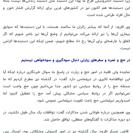
زیرا دستبند الکترونیکی طرح ما بود؛ این دستبند مثل دستبند زندانی‌ها نیست بلکه
این دستبندها هم اکنون نیز در کشورهای غربی برای ارائه گزارش فشار خون و
حال افراد طراحی شده است
.
وی افزود: از آنجا که بیشتر زائران ما سالمند هستند، با این دستبندها که سوابق
بیماری آن‌ها را نیز ارائه می‌کند می‌توانیم از وضع آن‌ها نیز باخبر شویم که اگر
اتفاق یا عارضه‌ای برای آن‌ها رخ داد مطلع شویم، ضمن اینکه این دستبندها الزامی
نیست
.
در حج و عمره و سفرهای زیارتی دنبال سودگیری و سودخواهی نیستیم​
نماینده ولی فقیه در امور حج و زیارت در پاسخ به سوال خبرنگاری درباره اینکه آیا
این توافقنامه تاثیری در دیپلماسی دارد گفت: در گذشته نیز مطرح کردیم که ما
مسئله حج را از روابط سیاسی دو کشور جدا می‌دانیم چون حج واجب است
نمی‌توانیم اگر در روابط سیاسی مشکلی پیش آمد حج را تعطیل کنیم؛ اما
امیدواریم دیپلماسی حج باعث تقویت دیپلماسی عمومی شود
.
وی همچنین درباره طولانی شدن مذاکرات گفت: توافقات یک سال طول نکشید، در
دو دوره مذاکرات با گفتگوهای منطقی، توافق حاصل شد
.
قاضی عسکر افزود: سال گذشته نیز در امور کنسولی مشکلاتی بود، امسال پس