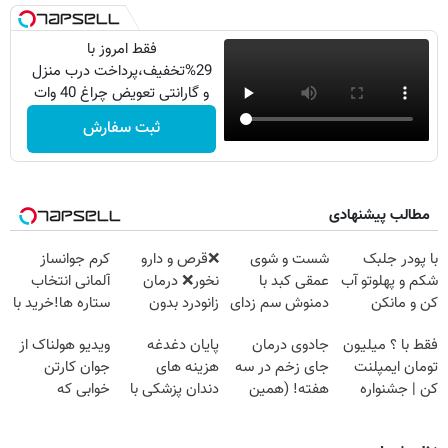
فقط امروز با
29%تخفیف،پرداخت درب منزل
و گارانتی تعویض چراغ 40 وات
بخر
ثبت سفارش
مطالب پیشنهادی
با پودر جلبک
شست و شوی
❌قرص‌ و دارو
کرم جوانساز
شکم و پهلوتو آب
عمقی کبد با
نخور❌ درمان
آلمانی انتخاب
کن و مانکن
دمنوش سم زدای
زانودرد بدون
ستاره ها!خرید با
شو(تخفیف تا
گیاهی
قرص
تخفیف
فقط با ؟ میلیون
جادوی درمان
پایان دغدغه
ویدیو هولناک از
امشب)
تومان ایمپلنت
جای زخم در سه
هزینه های
جوان کارتن
کن | جشنواره
هفته! (همین
دندان پزشکی با
خوابی که
تموم نشه !!!
حالا رایگان
پک سفید کننده
میلیاردر شد.
صحبت کنید)
خانگی
آموزش رایگان