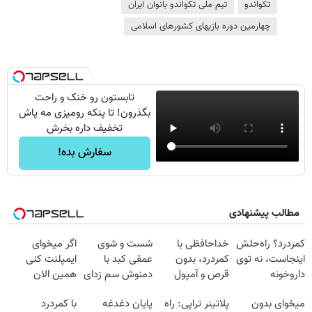
تکواندو
تیم ملی تکواندو بانوان ایران
چهارمین دوره بازیهای کشورهای اسلامی
تابستون رو خنک و راحت
بگذرون! تا پنکه رومیزی مه پاش
تخفیف داره بخرش
سفارش بده!
مطالب پیشنهادی
کمردرد؟ راه‌حلش
خداحافظی با
شست و شوی
اگر میخوای
اینجاست، نه توی
کمردرد، بدون
عمقی کبد با
ایمپلنت کنی
داروخونه
قرص و آمپول
دمنوش سم زدای
همین الان
گیاهی
وقتشه | فقط با
میخوای بدون
پلاتینر تراپی: راه
پایان دغدغه
با کمردرد
۲۵ میلیون