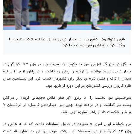
بانوی تکواندوکار کشورمان در دیدار نهایی مقابل نماینده ترکیه نتیجه را
واگذار کرد و به نشان نقره دست پیدا کرد.
به گزارش خبرنگار اعزامی مهر به باکو، ملیکا میرحسینی در وزن ۷۳- کیلوگرم در
دیدار نهایی «سود بولات» از ترکیه را پیش رو داشت و در پایان ۱۱ بر ۴ بازنده
میدان را ترک و نشان نقره ای دیگر برای کشورمان کسب کرد. این بیستمین مدال
نقره کاروان ورزشی کشورمان در این دوره از بازیها بود.
میرحسینی دور نخست را با برتری ۲بر صفر مقابل «چایمائی کریم« از مراکش
پشت سر گذاشت و در مرحله نیمه نهایی نیز دیدار«دنیز کانسل» از قزاقستان ۷
بر ۵ را شکست داد و راهی مبارزه نهایی شد.
تیم تکواندو ایران امروز ۵ نماینده در جدول مسابقات داشت که حنانه همتی در
وزن ۶۲- کیلوگرم از دور مسابقات کنار رفت. مهدی یوسفی به نشان طلا دست