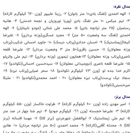
مدال نقره:
۱- الهه احمدی (تفنگ بادی۱۰ متر بانوان) ۲- رزیتا علیپور (وزن -٦٢ کیلوگرم کاراته)
۳- تیم میکس ۱۰ متر تفنگ بادی (پوریا نوروزیان و نجمه خدمتی) ۴- هانیه
رستمیان (٢٥ متر تپانچه بادی) ۵- محمد علی شنانی (جودو نابینایان) ۶- الهه
احمدی (تفنگ سه وضعیت ۵۰ متر) ۷- مجید عسگری(وزنه برداری) ۸- علیرضا
کیخا(ژیمناستیک) ۹- احسان حدادی(پرتاب دیسک) ۱۰- جاوید احسانی شکیب(پرتاب
وزنه معلولان) ۱۱- حسین باقری(۵۰ متر ۳ وضعیت مردان) ۱۲- علیرضا قلعه
ناصری(پرتاب وزنه معلولان) ۱۳-همایون تیموری (وزنه برداری) ۱۴- تیم ملی واترپلو
۱۵- علیرضا قلعه ناصری (دوومیدانی معلولان) ۱۶- سیدحسین احسانی(تکواندو) ۱۷-
اکرم خدا بنده لو (وزن ٧٣ کیلوگرم تکواندو) ۱۸- سحر ضیایی(پرتاب نیزه) ۱۹-
سجاد نیک پرست(پرتاب نیزه معلولان) ۲۰ - احمد محمدی(تکواندو) ۲۱ - ملیکا
میرحسینی(تکواندو)
مدال برنز:
۱- امیر مهدی زاده (وزن -۶۰ کیلوگرم کاراته) ۲- طراوت خاکسار (وزن -۵۵ کیلوگرم
کاراته) ۳- علیرضا خجسته (وزن ٦٦- کیلوگرم جودو) ۴- تیم شنا چهار در صد متر
۵- تیم ملی ژیمناستیک ۶- ابوالفضل شهرجردی (برنز کاتا) ۷- مهسا افسانه (برنز
کاتا) ۸- محدثه آقایی(کاراته) ۹- محمد احمدی (۵۰ متر تپانچه مردان) ۱۰- هادی
خناری نژاد(ژیمناستیک دارحلقه) ۱۱- مه‌لقا جام بزرگ (تفنگ سه وضعیت ۵۰ متر)