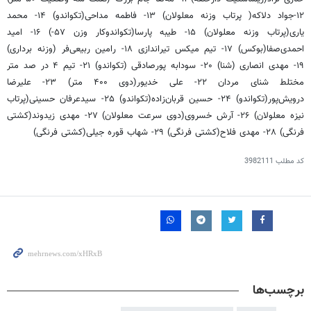
۱۲-جواد دلاکه( پرتاب وزنه معلولان) ۱۳- فاطمه مداحی(تکواندو) ۱۴- محمد
یاری(پرتاب وزنه معلولان) ۱۵- طیبه پارسا(تکواندوکار وزن ۵۷-) ۱۶- امید
احمدی‌صفا(بوکس) ۱۷- تیم میکس تیراندازی ۱۸- رامین ربیعی‌فر (وزنه برداری)
۱۹- مهدی انصاری (شنا) ۲۰- سودابه پورصادقی (تکواندو) ۲۱- تیم ۴ در صد متر
مختلط شنای مردان ۲۲- علی خدیور(دوی ۴۰۰ متر) ۲۳- علیرضا
درویش‌پور(تکواندو) ۲۴- حسین قربان‌زاده(تکواندو) ۲۵- سیدعرفان حسینی(پرتاب
نیزه معلولان) ۲۶- آرش خسروی(دوی سرعت معلولان) ۲۷- مهدی زیدوند(کشتی
فرنگی) ۲۸- مهدی فلاح(کشتی فرنگی) ۲۹- شهاب قوره جیلی(کشتی فرنگی)
کد مطلب
3982111
برچسب‌ها