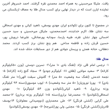
یافت. ملیکا میرحسینی به همراه احمد محمدی نقره گرفتند. احمد خسروفر آخرین
نماینده ایارن است که در دیدار نهایی برای کسب مدال طلا به مصاف ازبکستان می
رود.
در مجموع تا کنون برای تکواندو ایران مهدی یوسفی، ناهید کیانی و مهدی اسحاقی
سه نشان طلا، اکرم خدابنده، احمدمحمدی، ملیکل میرحسینی و سید حسین
احسانی چهار نشان نقره، طیبه پارسا، سودابه پورصادقی، علیرضا درویش پور،
حسین قربان زاده و فاطمه مداحی هم پنج نشان برنز کسب کردند. محمد
دهقانی، حنانه همتی و پریسان جوادی هم از دور مسابقات حذف شده اند.
مدال طلا:
۱- نرجس امام قلی نژاد (تفنگ بادی ۱۰ متر)،۲- نسرین دوستی (وزن ۵۰کیلوگرم
کاراته) ۳- سعید مولایی (طلای ٨١- کیلوگرم جودو) ۴- سجاد گنج زاده (کاراته) ۵-
نجمه خدمتی (تفنگ سه وضعیت ۵۰ متر) ۶- گلنوش سبقت الهی(۱۰ متر تفنگ
بادی) ۷- پوریا نوروزیان( ۵۰ متر سه وضعیت) ۸- ایوب موسوی(دسته ۹۴ کیلوگرم
وزنه برداری)، ۹- ناهید کیانی(تکواندو وزن ۵۴ کیلوگرم) ۱۰- مهدی
اسحاقی(تکواندو) ۱۱- محمدرضا براری(دسته ۱۰۵ کیلوگرم وزنه برداری) ۱۲-محمد
علی گرایی (کشتی فرنگی) ۱۳- علی محمدیاری (دوومیدانی معلولان) ۱۴-یوسف
قادریان(کشتی فرنگی) ۱۵- مجتبی ولی پور(شیرجه) ۱۶- مهدی یوسفی(تکواندو)