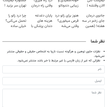
ایمپلنت کنی
خونه،سفیدی و
درد راه میری؟
جشنواره ایمپلنت
الان وقتشه |
زیبایی دندوناتو
وقتی راه درمان
تهران سر بزنید !
فقط با ۲۵
برگردون
جلو پاته!
| فقط ۲۵
جادوی درمان
هنوز برای زانو درد
پایان دغدغه
چرا درد زانو را
میلیون تومان!!!
(40%off)
میلیون !
جای زخم در سه
قرص میخوری؟
هزینه های
تحمل می‌کنی؟
هفته! (همین
وقتی می‌شه
دندان پزشکی با
خیلی ساده
حالا رایگان
بدون عمل
پک سفید کننده
درمنزل درمانش
صحبت کنید)
درمانش کرد؟؟؟؟
خانگی
کن
نظر شما
نظرات حاوی توهین و هرگونه نسبت ناروا به اشخاص حقیقی و حقوقی منتشر
نمی‌شود.
نظراتی که غیر از زبان فارسی یا غیر مرتبط با خبر باشد منتشر نمی‌شود.