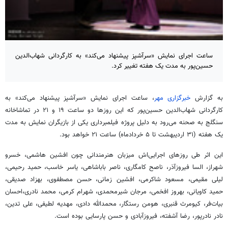
ساعت اجرای نمایش «سرآشپز پیشنهاد می‌کند» به کارگردانی شهاب‌الدین
حسین‌پور به مدت یک هفته تغییر کرد.
به گزارش
خبرگزاری مهر
، ساعت اجرای نمایش «سرآشپز پیشنهاد می‌کند» به
کارگردانی شهاب‌الدین حسین‌پور که این روزها دو ساعت ۱۹ و ۲۱ در تماشاخانه
سنگلج به صحنه می‌رود به دلیل پروژه فیلمبرداری یکی از بازیگران نمایش به مدت
یک هفته (۳۱ اردیبهشت تا ۵ خردادماه) ساعت ۲۱ خواهد بود.
این اثر طی روزهای اجرایی‌اش میزبان هنرمندانی چون افشین هاشمی، خسرو
شهراز، السا فیروزآذر، ناصح کامگاری، ناصر باباشاهی، یاسر خاسب، حمید رحیمی،
لیلی مقیمی، مسعود شاکرمی، افشین زمانی، حسن مصطفوی، بهزاد صدیقی،
حمید کاویانی، بهروز افخمی، مرجان شیرمحمدی، شهرام کرمی، محمد نادری،احسان
بیات‌فر، کیومرث قنبری، هومن رستگار، محمدالله دادی، مهدیه لطیفی، علی تدین،
نادر نادرپور، رضا آشفته، فیروزآبادی و حسن پارسایی بوده است.