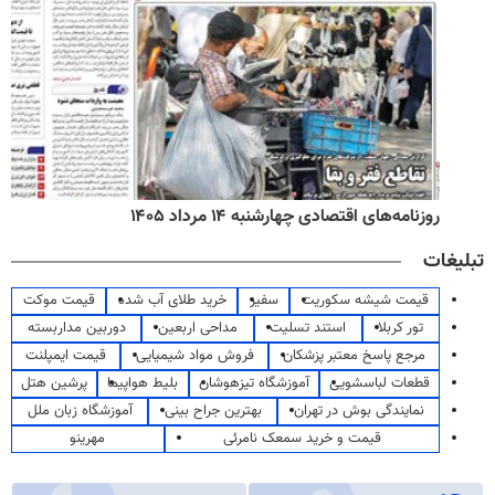
روزنامه‌های اقتصادی چهارشنبه ۱۴ مرداد ۱۴۰۵
تبلیغات
قیمت شیشه سکوریت
سفیر
خرید طلای آب شده
قیمت موکت
تور کربلا
استند تسلیت
مداحی اربعین
دوربین مداربسته
مرجع پاسخ معتبر پزشکان
فروش مواد شیمیایی
قیمت ایمپلنت
قطعات لباسشویی
آموزشگاه تیزهوشان
بلیط هواپیما
پرشین هتل
نمایندگی بوش در تهران
بهترین جراح بینی
آموزشگاه زبان ملل
قیمت و خرید سمعک نامرئی
مهرینو