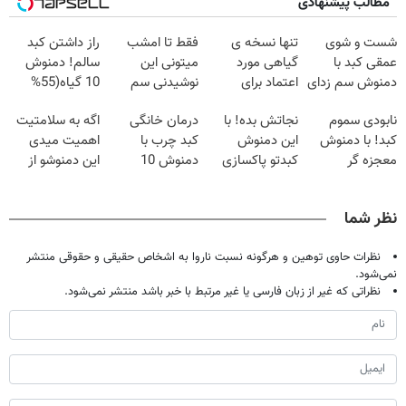
مطالب پیشنهادی
شست و شوی
تنها نسخه ی
فقط تا امشب
راز داشتن کبد
عمقی کبد با
گیاهی مورد
میتونی این
سالم! دمنوش
دمنوش سم زدای
اعتماد برای
نوشیدنی سم
10 گیاه(55%
گیاهی
تصفیه کبد(دارای
زدای کبد رو با
تخفیف)
نابودی سموم
نجاتش بده! با
درمان خانگی
اگه به سلامتیت
سیب سلامت)
55% تخفیف
کبد! با دمنوش
این دمنوش
کبد چرب با
اهمیت میدی
بخری
معجزه گر
کبدتو پاکسازی
دمنوش 10
این دمنوشو از
گیاهی+ضمانت
کن+ضمانت
گیاه+55%
دست نده
مرجوعی
مرجوعی
تخفیف
نظر شما
نظرات حاوی توهین و هرگونه نسبت ناروا به اشخاص حقیقی و حقوقی منتشر
نمی‌شود.
نظراتی که غیر از زبان فارسی یا غیر مرتبط با خبر باشد منتشر نمی‌شود.