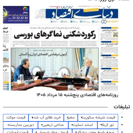
روزنامه‌های اقتصادی پنج‌شنبه ۱۵ مرداد ۱۴۰۵
تبلیغات
قیمت شیشه سکوریت
سفیر
خرید طلای آب شده
قیمت موکت
تور کربلا
استند تسلیت
مداحی اربعین
دوربین مداربسته
مرجع پاسخ معتبر پزشکان
فروش مواد شیمیایی
قیمت ایمپلنت