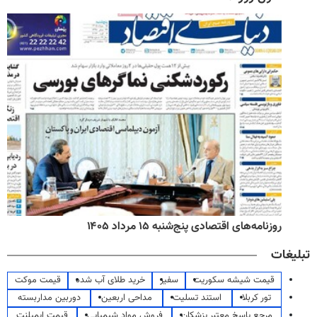
روزنامه‌های اقتصادی پنج‌شنبه ۱۵ مرداد ۱۴۰۵
تبلیغات
قیمت شیشه سکوریت
سفیر
خرید طلای آب شده
قیمت موکت
تور کربلا
استند تسلیت
مداحی اربعین
دوربین مداربسته
مرجع پاسخ معتبر پزشکان
فروش مواد شیمیایی
قیمت ایمپلنت