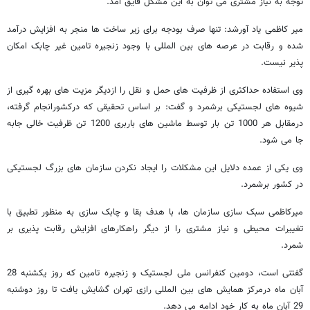
توجه به نیاز مشتری می توان به این مشکل فایق آمد.
میر کاظمی یاد آورشد: تنها صرف بودجه برای زیر ساخت ها منجر به افزایش درآمد
شده و رقابت در عرصه های بین المللی با وجود زنجیره تامین غیر چابک امکان
پذیر نیست.
وی استفاده حداکثری از ظرفیت های حمل و نقل را ازدیگر مزیت های بهره گیری از
شیوه های لجستیکی برشمرد و گفت: بر اساس تحقیقی که درکشورانجام گرفته،
درمقابل هر 1000 تن بار توسط ماشین های باربری 1200 تن ظرفیت خالی جابه
جا می شود.
وی یکی از عمده دلایل این مشکلات را ایجاد نکردن سازمان های بزرگ لجستیکی
در کشور برشمرد.
میرکاظمی سبک سازی سازمان ها، با هدف بقا و چابک سازی به منظور تطبیق با
تغییرات محیطی و نیاز مشتری را از دیگر راهکارهای افزایش رقابت پذیری بر
شمرد.
گفتنی است، دومین کنفرانس ملی لجستیک و زنجیره تامین که روز یکشنبه 28
آبان ماه درمرکز همایش های بین المللی رازی تهران گشایش یافت تا روز دوشنبه
29 آبان ماه به کار خود ادامه می دهد.