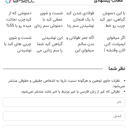
مطالب پیشنهادی
با این دمنوش
فولادی شدن کبد
شست و شوی
دمنوشی که از
گیاهی، دور کبد
با یک فنجان
عمقی کبد با
کبدچرب نجاتت
چرب رو خط
نوشیدنی سم زدا
دمنوش سم زدای
میده رو با 55%
بکش!
گیاهی
تخفیف بخر!
اگر میخوای
اگه عمر طولانی و
این نوشیدنی
شست و شوی
ایمپلنت کنی
بدن سالم
گیاهی کبد شما
چربی های کبد با
الان وقتشه |
میخوای این
را سم زدایی می
نوشیدنی
فقط با ۲۵
نوشیدنی رو با
کند (با ضمانت
گیاهی(55%تخفیف)
میلیون تومان!!!
تخفیف بخر
مرجوعی)
نظر شما
نظرات حاوی توهین و هرگونه نسبت ناروا به اشخاص حقیقی و حقوقی منتشر
نمی‌شود.
نظراتی که غیر از زبان فارسی یا غیر مرتبط با خبر باشد منتشر نمی‌شود.