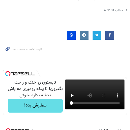
کد مطلب
409131
تابستون رو خنک و راحت
بگذرون! تا پنکه رومیزی مه پاش
تخفیف داره بخرش
سفارش بده!