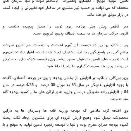
تامین، تولید، توزیع ، نگهداری وتعمیرات پاسخگو نبوده و تنها سازمان های
منعطف که می توانند بر حسب نیاز مشتری در ساختار خود تغییراتی را ایجاد کنند،
در بازار موفق خواهند ماند.
میر کاظمی پیش بینی برنامه ریزی تولید را بسیار پیچیده دانست و
افزود: حرکت سازمان ها به سمت انعطاف پذیری ضروری است.
وی با تاکید بر این که توسعه فن آوری اطلاعات و ارتباطات هم اکنون تحولات
چشم گیری در پاسخ گویی به نیاز مشتریان ایجاد کرده است، اظهار داشت: ضروری
است زنجیره های تامین به عنوان محور برنامه ریزی توسعه شبکه های لجستیکی
در برنامه ریزی ها، سیاست گذاری ها واجرا لحاظ شود.
وزیر بازرگانی با تاکید بر افزایش اثر بخشی بودجه و پول در چرخه اقتصادی، گفت:
با وجود افزایش نقدینگی در سال 83 به میزان 30 درصد و 4/36 درصد در سال
84 و افزایش رشد نقدینگی در سال جاری، هنوز ارگان های ما از کمبود بودجه گله
مند هستند.
وی اضافه کرد: مادامی که بودجه وزارت خانه ها وسازمان ها به دارایی
محصولات تبدیل شود وهیچ ارزش افزوده ای برای مشتریان ایجاد نکند، بحث
کمبود بودجه عمران مطرح بوده و تنها با توسعه زنجیره تامین تولید به موقع و با