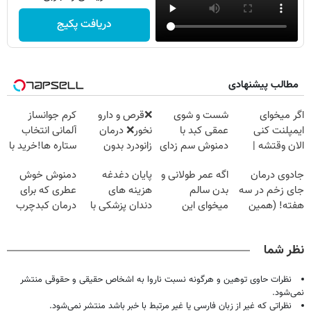
دریافت پکیج
مطالب پیشنهادی
اگر میخوای
شست و شوی
❌قرص‌ و دارو
کرم جوانساز
ایمپلنت کنی
عمقی کبد با
نخور❌ درمان
آلمانی انتخاب
الان وقتشه |
دمنوش سم زدای
زانودرد بدون
ستاره ها!خرید با
فقط با ۲۵
گیاهی
قرص
تخفیف
جادوی درمان
اگه عمر طولانی و
پایان دغدغه
دمنوش خوش
میلیون تومان!!!
جای زخم در سه
بدن سالم
هزینه های
عطری که برای
هفته! (همین
میخوای این
دندان پزشکی با
درمان کبدچرب
حالا رایگان
نوشیدنی رو با
پک سفید کننده
معجزه میکنه
صحبت کنید)
تخفیف بخر
خانگی
نظر شما
نظرات حاوی توهین و هرگونه نسبت ناروا به اشخاص حقیقی و حقوقی منتشر
نمی‌شود.
نظراتی که غیر از زبان فارسی یا غیر مرتبط با خبر باشد منتشر نمی‌شود.