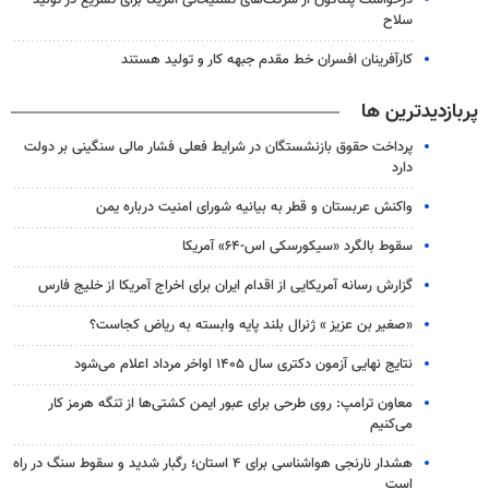
سلاح
کارآفرینان افسران خط مقدم جبهه کار و تولید هستند
پربازدیدترین ها
پرداخت حقوق بازنشستگان در شرایط فعلی فشار مالی سنگینی بر دولت
دارد
واکنش عربستان و قطر به بیانیه شورای امنیت درباره یمن
سقوط بالگرد «سیکورسکی اس-۶۴» آمریکا
گزارش رسانه آمریکایی از اقدام ایران برای اخراج آمریکا از خلیج فارس
«صغیر بن عزیز » ژنرال بلند پایه وابسته به ریاض کجاست؟
نتایج نهایی آزمون دکتری سال ۱۴۰۵ اواخر مرداد اعلام می‌شود
معاون ترامپ: روی طرحی برای عبور ایمن کشتی‌ها از تنگه هرمز کار
می‌کنیم
هشدار نارنجی هواشناسی برای ۴ استان؛ رگبار شدید و سقوط سنگ در راه
است