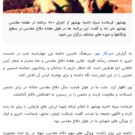
بهشهر- فرمانده سپاه ناحیه بهشهر از اجرای ۸۰۰ برنامه در هفته مقدس
بهشهر خبر داد و گفت: ابن برنامه ها در طول هفته دفاع مقدس در سطح
پایگاهها و حوزه های مختلف برگزار می شود.
به گزارش
خبرنگار مهر
، سرهنگ عابدین داغمه چی چهارشنبه شب در نشست
خبری با اصحاب رسانه افزود: تقارن هفته دفاع مقدس و ماه محرم با شعار (من
انقلابی ام) ظرفیتی است که انتظار داریم تا مداحان و روحانیون حماسه حسینی و
خمینی را در این ایام زنده نگه داشته و برای نهادینه کردن آن تلاش کنند
.
وی اظهار کرد: ملت ما در طول هشت سال دفاع مقدس جانانه در برابر دشمن
ایستادند و مقاومت کردند و دشمن را در رسیدن به اهدافش ناکام گذاشتند
.
فرمانده سپاه ناحیه بهشهر با اعلام اینکه شهدا ارزش های فراوانی را برای ما زنده
کرده و الگوی جامعه ما شدند، گفت: شرافت، ایمان، عشق، شجاعت، دلیری و ایثار
از ویژگی های شهدای ما در طول دفاع مقدس بود
.
داغمه چی بیان داشت: وبژگی های مهم دفاع مقدس، جهاد در راه خدا، معنویت