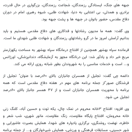
جبهه های جنگ، ایستادگی رزمندگان، شجاعت رزمندگان، بزرگواری در حال قدرت،
برادری و همدلی، بی اعتنایی به دنیا، شهادت طلبی، شیوه رهبری امام در دوران
دفاع مقدس، حضور بانوان در جبهه ها و پشت جبهه بود
.
وی گفت: همه ما مدیون رشادتها و فداکاری های دفاع مقدس هستیم و باید
بدانیم آرامش امروز ما در گرو رشادتهای رزمندگان و شهادت طلبی شهدای ما است
.
فرمانده سپاه بهشهر همچنین از افتتاح درمانگاه سپاه بهشهر به مساحت یکهزارمتر
مربع خبر داد و یادآور شد: این درنانگاه مجهز به آزمایشگاه، دندانپزشکی، اورژانس
و... است و خدمات مناسبی را به شهروندان بطور شبانه روزی ارائه می کند
.
داغمه چی گفت: تجلیل از همسران جانبازان بالای ۶۰درصد با عنوان" تجلیل از
فرشتگان صبور"از جمله برنامه های مهم در هفته دفاع مقدس است که همه
برنامه با محوریت همسران جانبازان است و از ۴۷ همسر جانباز بالای ۶۰درصد
تجلیل می شود
.
وی افزود: افتتاح ۳خانه محروم در نمک چال، یکه توت و حسین آباد، کلنگ زنی
خانه محرومان، افتتاح پایگاه مقاومت، زنگ مقاومت، مانور شهری، شب شعر و
خاطره، نهضت روشنگری، برگزاری یادواره های شهدا، همایش بصیرت عاشورایی و
شور حسینی، مسابقات فرهنگی و ورزشی، همایش شیرخوارگان و... از جمله برنامه