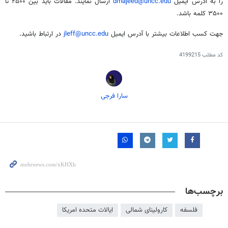
را به آدرس ایمیل
dmajeed@uncc.edu
ارسال نمایند. مقالات باید بین ۲۵۰۰ تا
۳۵۰۰ کلمه باشد.
جهت کسب اطلاعات بیشتر با آدرس ایمیل
jleff@uncc.edu
در ارتباط باشید.
کد مطلب
4199215
سارا فرجی
برچسب‌ها
فلسفه
کارولینای شمالی
ایالات متحده امریکا