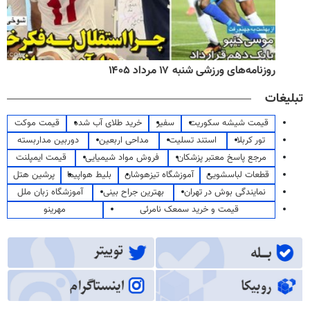
روزنامه‌های ورزشی شنبه ۱۷ مرداد ۱۴۰۵
تبلیغات
قیمت شیشه سکوریت
سفیر
خرید طلای آب شده
قیمت موکت
تور کربلا
استند تسلیت
مداحی اربعین
دوربین مداربسته
مرجع پاسخ معتبر پزشکان
فروش مواد شیمیایی
قیمت ایمپلنت
قطعات لباسشویی
آموزشگاه تیزهوشان
بلیط هواپیما
پرشین هتل
نمایندگی بوش در تهران
بهترین جراح بینی
آموزشگاه زبان ملل
قیمت و خرید سمعک نامرئی
مهرینو