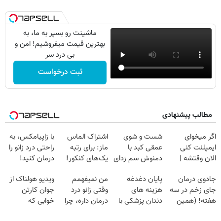
ماشینت رو بسپر به ما، به
بهترین قیمت میفروشیم! امن و
بی درد سر
ثبت درخواست
مطالب پیشنهادی
اگر میخوای
شست و شوی
اشتراک الماس
با زاپیامکس، به
ایمپلنت کنی
عمقی کبد با
ماز: برای رتبه
راحتی درد زانو را
الان وقتشه |
دمنوش سم زدای
یک‌های کنکور!
درمان کنید!
فقط با ۲۵
گیاهی
جادوی درمان
پایان دغدغه
من نمیفهمم
ویدیو هولناک از
میلیون تومان!!!
جای زخم در سه
هزینه های
وقتی زانو درد
جوان کارتن
هفته! (همین
دندان پزشکی با
درمان داره، چرا
خوابی که
حالا رایگان
پک سفید کننده
دردش رو داری
میلیاردر شد.