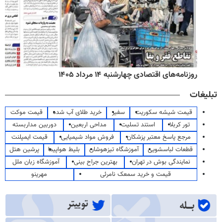
روزنامه‌های اقتصادی چهارشنبه ۱۴ مرداد ۱۴۰۵
تبلیغات
قیمت شیشه سکوریت
سفیر
خرید طلای آب شده
قیمت موکت
تور کربلا
استند تسلیت
مداحی اربعین
دوربین مداربسته
مرجع پاسخ معتبر پزشکان
فروش مواد شیمیایی
قیمت ایمپلنت
قطعات لباسشویی
آموزشگاه تیزهوشان
بلیط هواپیما
پرشین هتل
نمایندگی بوش در تهران
بهترین جراح بینی
آموزشگاه زبان ملل
قیمت و خرید سمعک نامرئی
مهرینو