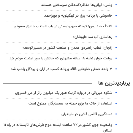
ونس: ایرانی‌ها مذاکره‌کنندگان سرسختی هستند
خاموشی با برنامه برق در کهگیلویه و بویراحمد
ائتلاف ضد یمن؛ توطئه صهیونیستی در باب المندب با ابزار سعودی
رهاسازی آب سد «ایوشان»
زنجان؛ قطب راهبردی معدن و صنعت کشور در مسیر توسعه
روایت جوان نخبه ۱۸ ساله مشهدی که جانش را سپر امنیت مردم کرد
۳ واحد صنفی ضایعاتی فاقد پروانه کسب در آران و بیدگل پلمب شد
پربازدیدترین ها
شکوه میزبانی در دروازه کربلا؛ عبور یک میلیون زائر از مرز خسروی
استفاده از خاک ما برای حمله به همسایگان ممنوع است
دستگیری قاضی قلابی در مازندران
وضعیت جوی کشور در ۷۲ ساعت آینده؛ موج بارش‌های تابستانه در راه ۱۱
استان