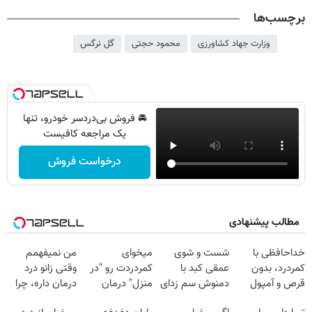
برچسب‌ها
وزارت جهاد کشاورزی
محمود حجتی
گل نرگس
🚘 فروش بی‌دردسر خودرو، تنها
یک مراجعه کافیست
درخواست فروش
مطالب پیشنهادی
خداحافظی با
شست و شوی
میخوای
من نمیفهمم
کمردرد، بدون
عمقی کبد با
کمردردت رو "در
وقتی زانو درد
قرص و آمپول
دمنوش سم زدای
منزل" درمان
درمان داره، چرا
گیاهی
کنی؟ (◂فیلم +
دردش رو داری