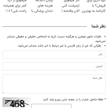
تیبا داری برای
اگر میخوای
پایان دغدغه
میخوای از درد
◂پرسش‌نامه)
تحمل میکنی؟❗
فروش؟ با
ایمپلنت کنی
هزینه های
کمر برای همیشه
کارنامه به بهترین
الان وقتشه |
دندان پزشکی با
راحت شی؟ 👈
قیمت بفروش!
فقط با ۲۵
پک سفید کننده
پرسش‌نامه رو پر
میلیون تومان!!!
خانگی
کن
نظر شما
نظرات حاوی توهین و هرگونه نسبت ناروا به اشخاص حقیقی و حقوقی منتشر
نمی‌شود.
نظراتی که غیر از زبان فارسی یا غیر مرتبط با خبر باشد منتشر نمی‌شود.
*
لطفا حاصل عبارت را در جعبه متن روبرو وارد کنید