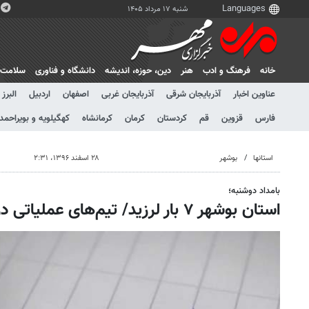
شنبه ۱۷ مرداد ۱۴۰۵
خانه
فرهنگ و ادب
هنر
دين، حوزه، انديشه
دانشگاه و فناوری
سلامت
عناوین اخبار
آذربایجان شرقی
آذربایجان غربی
اصفهان
اردبیل
البرز
فارس
قزوین
قم
کردستان
کرمان
کرمانشاه
کهگیلویه و بویراحمد
استانها
بوشهر
۲۸ اسفند ۱۳۹۶، ۲:۳۱
بامداد دوشنبه؛
استان بوشهر ۷ بار لرزید/ تیم‌های عملیاتی در آماده‌باش