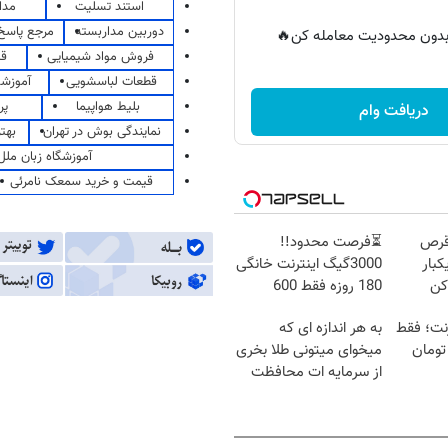
استند تسلیت
مدا
دوربین مداربسته
مرجع پاسخ 
ر بدون محدودیت معامله کن🔥
فروش مواد شیمیایی
قی
قطعات لباسشویی
آموزشگ
بلیط هواپیما
پر
دریافت وام
نمایندگی بوش در تهران
بهت
آموزشگاه زبان ملل
قیمت و خرید سمعک نامرئی
قرص
⏳فرصت محدود!!
کبار
3000گیگ اینترنت خانگی
کن
180 روزه فقط 600
هزارتومان!!
ترنت؛ فقط
به هر اندازه ای که
میخوای میتونی طلا بخری
از سرمایه ات محافظت
کنی