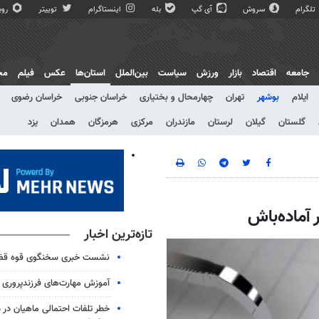
تلگرام
سروش
آی گپ
بله
اینستاگرام
توییتر
روبی
جامعه
اقتصاد
بازار
ورزش
سیاست
بین‌الملل
استان‌ها
عکس
فیلم
مج
ایلام
بوشهر
تهران
چهارمحال و بختیاری
خراسان جنوبی
خراسان رضوی
گلستان
گیلان
لرستان
مازندران
مرکزی
هرمزگان
همدان
یزد
تازه‌ترین اخبار
نشست خبری سخنگوی قوه قضای
آموزش مهارت‌های فرزندپروری بر
خطر تلفات احتمالی ماهیان در 