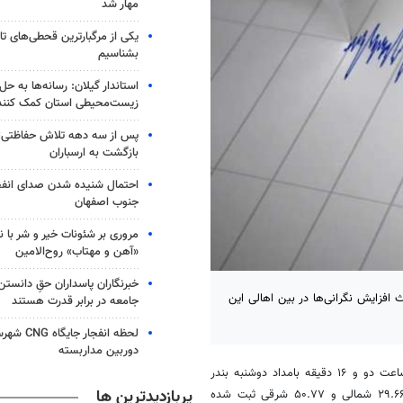
مهار شد
یکی از مرگبارترین قحطی‌های تار
بشناسیم
استاندار گیلان: رسانه‌ها به ح
زیست‌محیطی استان کمک کنند
پس از سه دهه تلاش حفاظتی؛ م
بازگشت به ارسباران
احتمال شنیده شدن صدای انفجا
جنوب اصفهان
مروری بر شئونات خیر و شر با ن
«آهن و مهتاب» روح‌الامین
‏خبرنگاران پاسداران حقِ دانستن
 افزایش نگرانی‌ها در بین اهالی این
جامعه در برابر قدرت هستند
لحظه انفجار
دوربین مداربسته
، زمین‌لرزه‌ای به بزرگی ۳.۹ درجه در مقیاس ریشتر ساعت دو و ۱۶ دقیقه بامداد دوشنبه بندر
پربازدیدترین ها
ریگ در شهرستان گناوه استان بوشهر را لرزاند. این زمین‌لرزه در موقعیت ۲۹.۶۶ شمالی و ۵۰.۷۷ شرقی ثبت شده