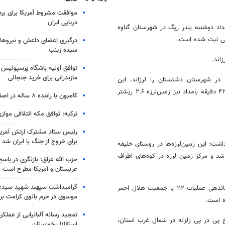
موافقت مشروط آمریکا برای بر
دریایی ایران
گی ۳.۸ درجه در مقیاس ریشتر ساعت یک و ۴۳ ثانیه بامداد دوشنبه بندر ریگ در شهرستان گناوه
درگیری اعضای داعش و نیروهای
سیده زینب
توافق اولیه باشگاه پرسپولیس 
مازندرانی برای خرید جنجالی
مداد دوشنبه شبانکاره در شهرستان دشتستان را لرزاند. این
زمین‌لرزه در موقعیت ۲۹.۶۰ شمالی و ۵۰.۸۵ شرقی ثبت شده است. ساعت ۴۲ دقیقه بامداد نیز زمین‌لرزه ۲.۶ ریشتر
کامیون با راننده ۸ ساله در اصفهان توقیف شد
ترکیه: توافق مکه ائتلافی موازی
رئیس ستاد مشترک ارتش آمریکا
برای خروج از جنگ با ایران شد
اشت: این زمین‌لرزه‌ها در روستای خلیفه
 و مرکز زمین لرزه در کوه‌های اطراف
حزب الله عراق: بازنگری در پاسخ
عربستان و آمریکا مطرح است
گرامیداشت سپهبد شهید سیدعب
حسین درویشی ادامه داد: با هماهنگی‌ها و ارتباط‌های لازم مرکز کنترل و فرماندهی عملیات ۱۱۲ با جمعیت هلال احمر
موسوی در حرم بانوی کرامت برگ
ه است.
تمجید رسانه آلبانیایی از عملکر
قوع پی در پی زلزله در شمال غرب استان،
استقلال خوزستان