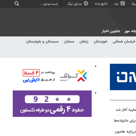
نتایج زنده
کا
ایتا
جداول لیگ
له مهر
عناوین اخبار
خراسان شمالی
خوزستان
زنجان
سمنان
سیستان و بلوچستان
یه آغاز شد
ای خانواده‌ها
دریاچه هامون