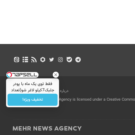
فقط توی یک ماه با پودر
جلبک7کیلو لاغر شو(تعداد
درباره ما
تماس با ما
بازرگانی
محدود)
تخفیف ویژه!
All Content by Mehr News Agency is licensed under a Creative Commons
License.