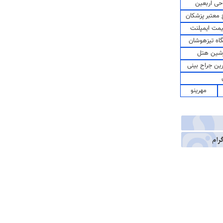
حی اربعین
معتبر پزشکان
مت ایمپلنت
اه تیزهوشان
شین هتل
رین جراح بینی
مهرینو