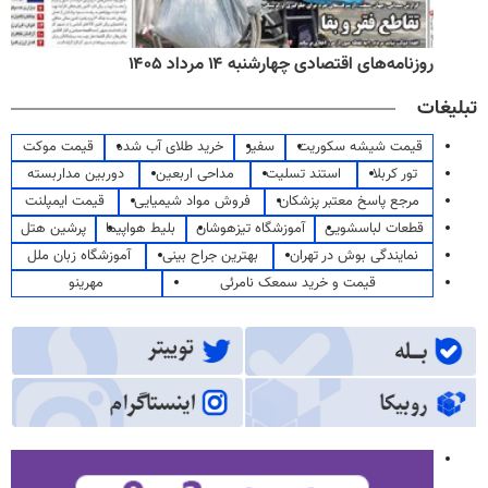
روزنامه‌های اقتصادی چهارشنبه ۱۴ مرداد ۱۴۰۵
تبلیغات
قیمت شیشه سکوریت
سفیر
خرید طلای آب شده
قیمت موکت
تور کربلا
استند تسلیت
مداحی اربعین
دوربین مداربسته
مرجع پاسخ معتبر پزشکان
فروش مواد شیمیایی
قیمت ایمپلنت
قطعات لباسشویی
آموزشگاه تیزهوشان
بلیط هواپیما
پرشین هتل
نمایندگی بوش در تهران
بهترین جراح بینی
آموزشگاه زبان ملل
قیمت و خرید سمعک نامرئی
مهرینو