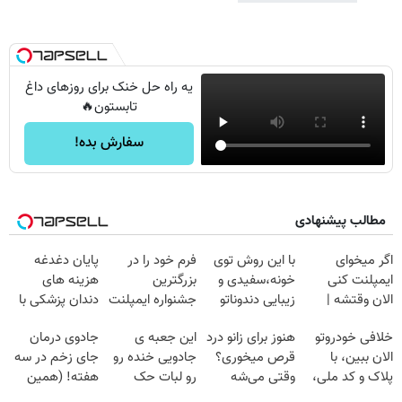
یه راه حل خنک برای روزهای داغ
تابستون🔥
سفارش بده!
مطالب پیشنهادی
اگر میخوای
با این روش توی
فرم خود را در
پایان دغدغه
ایمپلنت کنی
خونه،سفیدی و
بزرگترین
هزینه های
الان وقتشه |
زیبایی دندوناتو
جشنواره ایمپلنت
دندان پزشکی با
فقط با ۲۵
برگردون
تهران پر کنید ! |
پک سفید کننده
خلافی خودروتو
هنوز برای زانو درد
این جعبه ی
جادوی درمان
میلیون تومان!!!
(40%off)
فقط ۲۵ میلیون
خانگی
الان ببین، با
قرص میخوری؟
جادویی خنده رو
جای زخم در سه
پلاک و کد ملی،
وقتی می‌شه
رو لبات حک
هفته! (همین
بدون نیاز به
بدون عمل
میکنه
حالا رایگان