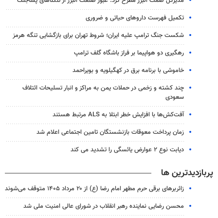
مدیرکل صمت البرز مطرح کرد: عبور صنعت البرز از تنگناهای پساجنگ
تکمیل فهرست داروهای حیاتی و ضروری
شکست جنگ ترامپ علیه ایران؛ شروط تهران برای بازگشایی تنگه هرمز
رهگیری دو هواپیما بر فراز باشگاه گلف ترامپ
خاموشی با برنامه برق در کهگیلویه و بویراحمد
چند کشته و زخمی در حملات یمن به مراکز و انبار تسلیحات ائتلاف
سعودی
آفت‌کش‌ها با افزایش خطر ابتلا به ALS مرتبط هستند
زمان پرداخت معوقات بازنشستگان تامین اجتماعی اعلام شد
دیابت نوع ۲ عوارض یائسگی را تشدید می کند
پربازدیدترین ها
زائربرهای برقی حرم مطهر امام رضا (ع) از ۲۰ مرداد ۱۴۰۵ متوقف می‌شوند
محسن رضایی نماینده رهبر انقلاب در شورای عالی امنیت ملی شد