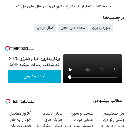
مشکلات انتشار اوراق مشارکت شهرداری‌ها در سال جاری حل شد
برچسب‌ها
شهردار تهران
محمد علی نجفی
کمال مرادی
پرکاربردترین چراغ شارژی 2026
که شگفت زده ات میکنه 💡😍
ثبت سفارش
مطالب پیشنهادی
من نمیفهمم
شست و شوی
پایان دغدغه
آرتروز مفاصل
وقتی زانو درد
عمقی کبد با
هزینه های
خود را به طور
درمان داره، چرا
دمنوش سم زدای
دندان پزشکی با
قطعی درمان