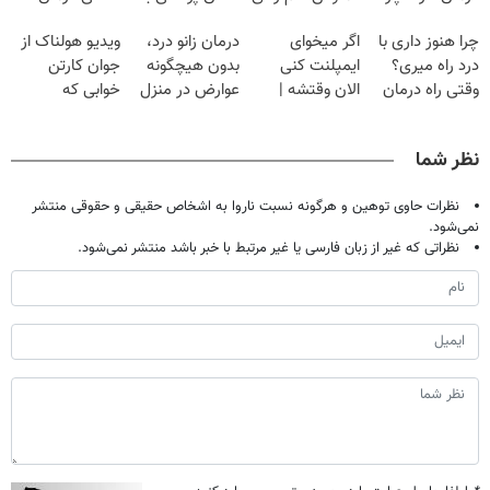
دردش رو داری
گیاهی
پک سفید کننده
کنید!
چرا هنوز داری با
اگر میخوای
درمان زانو درد،
ویدیو هولناک از
تحمل میکنی؟❗
خانگی
◗پرسش‌نامه◖
درد راه میری؟
ایمپلنت کنی
بدون هیچگونه
جوان کارتن
وقتی راه درمان
الان وقتشه |
عوارض در منزل
خوابی که
جلو پاته!
فقط با ۲۵
(◂پرسش‌نامه)
میلیاردر شد.
میلیون تومان!!!
آموزش رایگان
نظر شما
نظرات حاوی توهین و هرگونه نسبت ناروا به اشخاص حقیقی و حقوقی منتشر
نمی‌شود.
نظراتی که غیر از زبان فارسی یا غیر مرتبط با خبر باشد منتشر نمی‌شود.