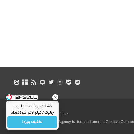
فقط توی یک ماه با پودر
جلبک7کیلو لاغر شو(تعداد
درباره ما
تماس با ما
بازرگانی
محدود)
تخفیف ویژه!
All Content by Mehr News Agency is licensed under a Creative Commons
License.