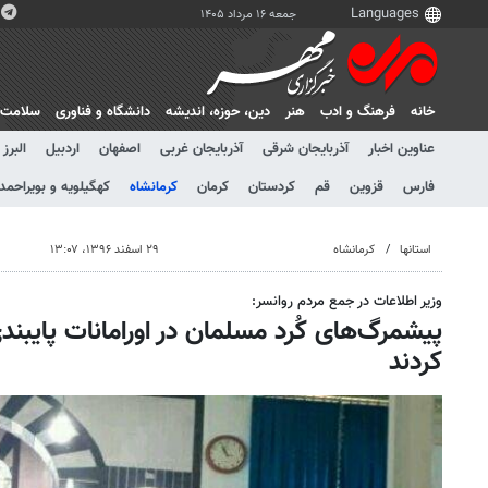
جمعه ۱۶ مرداد ۱۴۰۵
خانه
فرهنگ و ادب
هنر
دين، حوزه، انديشه
دانشگاه و فناوری
سلامت
عناوین اخبار
آذربایجان شرقی
آذربایجان غربی
اصفهان
اردبیل
البرز
فارس
قزوین
قم
کردستان
کرمان
کرمانشاه
کهگیلویه و بویراحمد
استانها
کرمانشاه
۲۹ اسفند ۱۳۹۶، ۱۳:۰۷
وزیر اطلاعات در جمع مردم روانسر:
پیشمرگ‌های کُرد مسلمان در اورامانات پایبندی
کردند