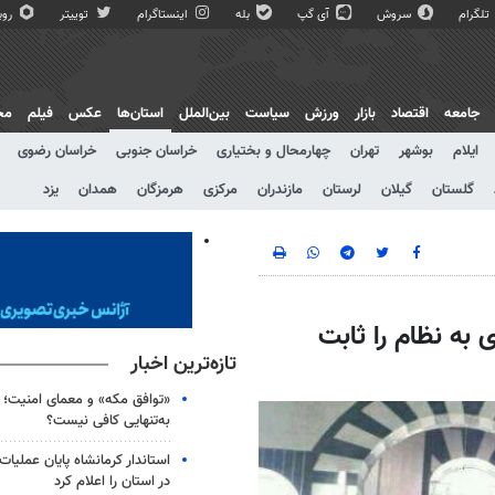
تلگرام
سروش
آی گپ
بله
اینستاگرام
توییتر
روبی
جامعه
اقتصاد
بازار
ورزش
سیاست
بین‌الملل
استان‌ها
عکس
فیلم
مج
ایلام
بوشهر
تهران
چهارمحال و بختیاری
خراسان جنوبی
خراسان رضوی
گلستان
گیلان
لرستان
مازندران
مرکزی
هرمزگان
همدان
یزد
 به نظام را ثابت
تازه‌ترین اخبار
«توافق مکه» و معمای امنیت؛ چ
به‌تنهایی کافی نیست؟
استاندار کرمانشاه پایان عملیا
در استان را اعلام کرد