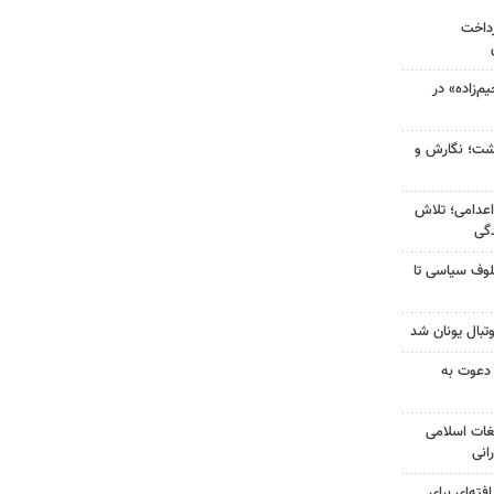
رداخت
‌زاده» در
زگشت؛ نگارش و
اعدامی؛ تلاش
گی
لوف سیاسی تا
تبال یونان شد
 دعوت به
غات اسلامی
انی
فته‌ای برای