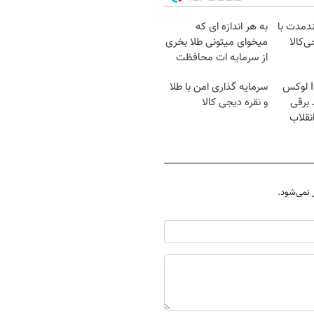
ندمدت با
به هر اندازه ای که
ی‌کالا
میخوای میتونی طلا بخری
از سرمایه ات محافظت
کنی
بازدید از IM LS7 لوکس
سرمایه گذاری امن با طلا
 برقی
و نقره دیجی کالا
انقلاب
نمی‌شود.