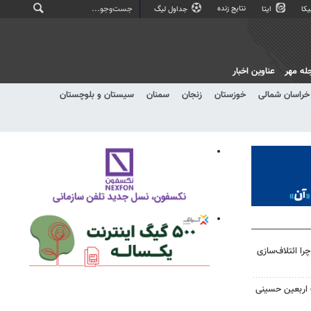
نتایج زنده
کا
ایتا
جداول لیگ
له مهر
عناوین اخبار
خراسان شمالی
خوزستان
زنجان
سمنان
سیستان و بلوچستان
را ائتلاف‌سازی
ت اربعین حسینی