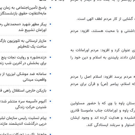
پاسخ تأمین‌اجتماعی به زمان پ
مابه‌التفاوت حقوق بازنشستگان
ه گشایی از کار مردم لطف الهی است.
پیکر مطهر شهید «محمدعلی رحیم
اورامان تشییع شد
اشتنی و با محبت هستند، افزود: مردم
مازیار لرستانی به تلویزیون با
ساخت یک تله‌فیلم
نوان کرد و افزود: مردم اورامانات به
«زنده‌شور» و روایت نجات پنج 
ن دادند پایبندی به اسلام و دین خود را
برای بخشش در آخرین شب زند
سامانه ضد موشکی لیزری؛ از ب
مردم برسد افزود: اسلام اصل را مردم
واقعیت میدانی
اسلام، پیامبر (ص) و قرآن برای مردم
بازیکن خارجی استقلال راهی فو
آلبوم «آسیمه سر» منتشر شد؛
ستان پاوه با وی که با حضور مسئولین
شنیدن حرکتِ زندگی
 پاوه و اورامانات جناب ماموستا قادری
خشیده و هدایت کرده اند و وجود ایشان
پیام تسلیت رئیس سازمان تبلی
درپی درگذشت اندیشمند مازندر
توار و سربلند ایستادگی کند.
حاج‌علی‌اکبری: تحرکات سازمان‌یا