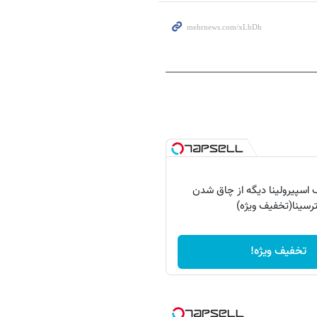
ک اسپیرولینا دیگه از چاق شدن
ترسینا(تخفیف ویژه)
تخفیف ویژه!