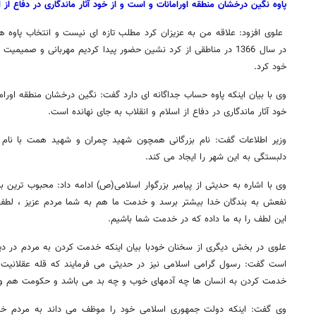
پاوه نگین درخشان منطقه اورامانات و است و از خود آثار ماندگاری در دفاع از 
علوی افزود: علاقه من به عزیزان کرد مطلب تازه ای نیست و انتخاب پاوه ه
در سال 1366 در مناطقی از کرد نشین حضور پیدا کردیم مهربانی و صمیمیت
خود کرد.
وی با بیان اینکه پاوه حساب جداگانه ای دارد گفت: نگین درخشان منطقه اورا
خود آثار ماندگاری در دفاع از اسلام و انقلاب به جای نهانده است.
وزیر اطلاعات گفت: نام بزرگانی همچون شهید چمران و شهید همت با نام 
دلبستگی به این شهر را ایجاد می کند.
وی با اشاره به حدیثی از پیامبر بزرگوار اسلامی(ص) ادامه داد: محبوب ترین
نفعش به بندگان خدا بیشتر برسد و خدمت ما هم به شما مردم عزیز ، لطف 
این لطف را به ما داده که در خدمت شما باشیم.
علوی در بخش دیگری از سخنان خودبا بیان اینکه خدمت کردن به مردم در دین
۱۴
روزنامه‌های صبح پنج‌شنبه ۱۵ مرداد ۱۴۰۵
روزنام
است گفت: رسول گرامی اسلامی نیز در حدیثی می فرمایند که قله عقلانیت بع
خدمت کردن به انسان ها چه آدمهای خوب و چه بد می باشد و حکومت هم وظ
وی گفت: اینکه دولت جمهوری اسلامی خود را موظف می داند به مردم خد