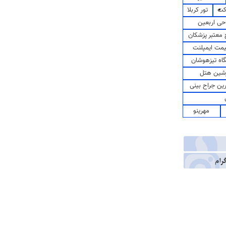
کت
تور کربلا
حی اربعین
معتبر پزشکان
مت ایمپلنت
اه تیزهوشان
شین هتل
رین جراح بینی
مهرینو