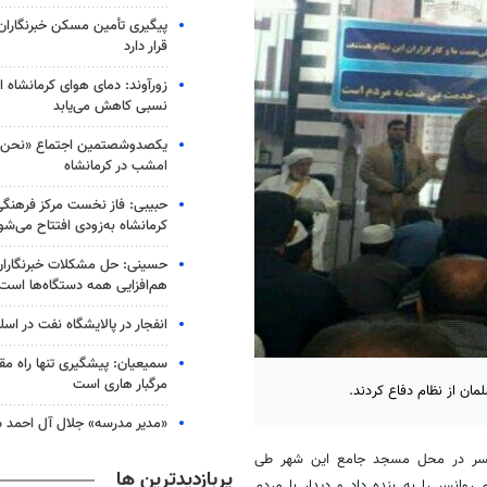
پیگیری تأمین مسکن خبرنگاران 
قرار دارد
زورآوند: دمای هوای کرمانشاه از
نسبی کاهش می‌یابد
یکصدوشصتمین اجتماع «نحن ا
امشب در کرمانشاه
حبیبی: فاز نخست مرکز فرهنگ
کرمانشاه به‌زودی افتتاح می‌شو
حسینی: حل مشکلات خبرنگاران 
هم‌افزایی همه دستگاه‌ها است
انفجار در پالایشگاه نفت در اسل
سمیعیان: پیشگیری تنها راه مقاب
مرگبار هاری است
مان از نظام دفاع کردند.
«مدیر مدرسه» جلال آل احمد س
وانسر در محل مسجد جامع این شهر طی
پربازدیدترین ها
انسر را به بنده داد و دیدار با مردم