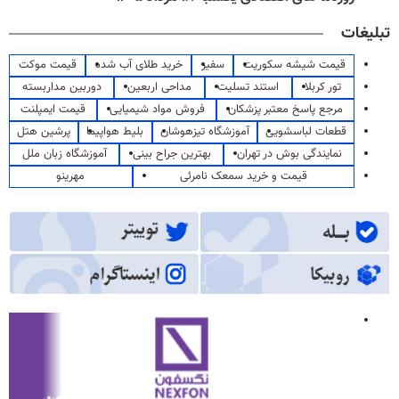
تبلیغات
قیمت شیشه سکوریت
سفیر
خرید طلای آب شده
قیمت موکت
تور کربلا
استند تسلیت
مداحی اربعین
دوربین مداربسته
مرجع پاسخ معتبر پزشکان
فروش مواد شیمیایی
قیمت ایمپلنت
قطعات لباسشویی
آموزشگاه تیزهوشان
بلیط هواپیما
پرشین هتل
نمایندگی بوش در تهران
بهترین جراح بینی
آموزشگاه زبان ملل
قیمت و خرید سمعک نامرئی
مهرینو