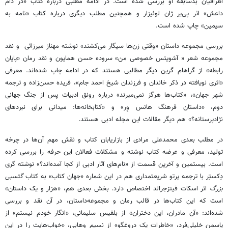
اطرافیان بدسابقه او بررسی شده است. در ادامه مطلبی درباره کتاب «در دام
داعش» اثر پی‌یر ژان لوئیزار و همچنین مطلب دیگری درباره کتاب «نامه به
سیمین» چاپ شده است.
بررسی مجموعه داستان «وقتی زن‌ها سیگار می‌کشند» نوشته مهناز میرزائی و نقد
مجموعه شعر « آشویتس خصوصی من» سروده حسن همایون و نقد رمان «پایان
رابطه» از گراهام گرین دیگر مطالبی هستند که در ادامه چاپ شده‌اند. معرفی
«اثری نویافته در ذکر خاندان و فرزندان شیخ احمد جام»‌، فریده حسن‌زاده و ترجمه
شهر جهان»، «کتاب‌ها هرگز نمی‌میرند» درباره رونق ادبیات پس از جنگ جهانی
دوم، «داستان فرهنگ هانس وِر» و «کتابخانه‌ها: میدانی برای نبردهای
نژادپرستانه؟» هم دیگر مقالات این مجله ادبی هستند.
در مطلب بعدی محمدعلی مرادی از بازاریابان کتاب و نقش مهم آن‌ها در چرخه
تولید، معرفی و عرضه کتاب نوشته و مشکلات فعالان این حرفه را بررسی کرده
است. بیستمین و آخرین قسمت از «نام‌های آثار ادبی از کجا آمده‌اند؟» نوشته گری
دِکستِر با ترجمه پرتو شریعتمداری هم در این شماره «جهان کتاب» به کتاب
گتسبی
بزرگ
اثر اسکات فیتزجرالد اختصاص دارد. بخش بعدی هم، «هزار و یک داستان»
است که این کتاب‌ها در قالب رمان و مجموعه‌داستان، در آن نقد و بررسی
شده‌اند: «آن مادران، این دختران» از بلقیس سلیمانی، «انگار خودم نیستم» از
یاسمن خلیلی‌فرد، «خاطرات یک دروغگو» از نسیم وهابی، «خواب‌هایت را در این