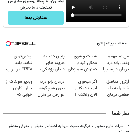
بگذرون! تا پنکه رومیزی مه پاش
تخفیف داره بخرش
سفارش بده!
مطالب پیشنهادی
من نمیفهمم
شست و شوی
پایان دغدغه
لوکس‌ترین
وقتی زانو درد
عمقی کبد با
هزینه های
شاسی‌بلند
درمان داره، چرا
دمنوش سم زدای
دندان پزشکی با
EREV در ایران،
دردش رو داری
گیاهی
پک سفید کننده
توسط نیکا موتور
آرتروز مفاصل
اگر میخوای
درمان زانو درد،
ویدیو هولناک از
تحمل میکنی؟❗
خانگی
رونمایی شد!
خود را به طور
ایمپلنت کنی
بدون هیچگونه
جوان کارتن
قطعی درمان
الان وقتشه |
عوارض در منزل
خوابی که
کنید!
فقط با ۲۵
(◂پرسش‌نامه)
میلیاردر شد.
◗پرسش‌نامه◖
میلیون تومان!!!
آموزش رایگان
نظر شما
نظرات حاوی توهین و هرگونه نسبت ناروا به اشخاص حقیقی و حقوقی منتشر
نمی‌شود.