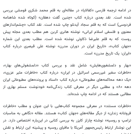
در ادامه ترجمه فارسی «کفالایا» در مقاله‌ای به قلم محمد شکری فومشی بررسی
شده است. نقد بعدی درباره کتاب «چنین گفت دهقان» (کوتاه شده شاهنامه
فردوسی) است که به قلم سجاد آیدنلو چاپ شده است. نقد کتاب «چشم‌اندازهای
معنوی و فلسفی اسلام ایرانی» نوشته هانری کربن هم مطلب بعدی مجله پیش
روست که به قلم علیرضا ذکاوتی نوشته شده است. مطلب بعدی این شماره
«جهان کتاب»، «تاریخ ایران در دوران مدرن» نوشته علی قیصری درباره کتاب
«ایران: یک تاریخ مدرن» است.
«بهار و دلمشغوی‌هایش» شامل نقد و بررسی کتاب «دلمشغولی‌های بهار»،
«خاطرات سفیر غیررسمی اسرائیل در ایران» درباره کتاب «خاطرات مئیر عزری»،
«یک دهه محاکمه‌های مطبوعاتی» درباره کتاب «اسناد و پرونده‌های مطبوعاتی ایران
دهه ۸۰» و مطلبی دیگر در معرفی کتاب زندگی‌نامه خودنوشت مسلم بهاری از
مطالبی هستند که در ادامه چاپ شده‌اند.
«خاطرات مستند» در معرفی مجموعه کتاب‌هایی با این عنوان و مطلب «خاطرات
فروتنانه زندان» از دیگر مقاله‌های «جهان کتاب» هستند. مقاله «نگاهی به مناسبات
ترامپ و روسیه» نوشته چارلز کایزر به بررسی کتابی در این‌باره اختصاص دارد. در
این نوشتار ارتباط رئیس‌جمهور آمریکا با مافیای روسیه و پیشینه این ارتباط و نقش