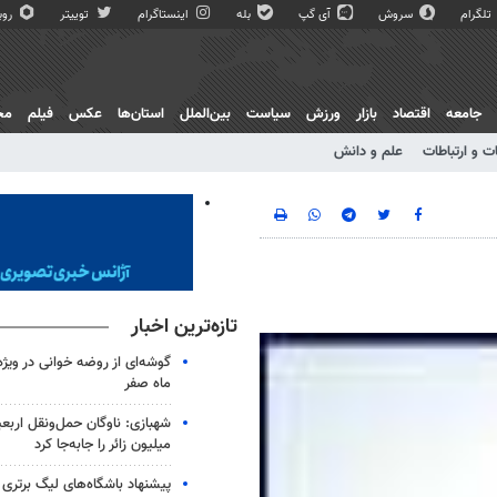
تلگرام
سروش
آی گپ
بله
اینستاگرام
توییتر
روبی
جامعه
اقتصاد
بازار
ورزش
سیاست
بین‌الملل
استان‌ها
عکس
فیلم
مج
ت و ارتباطات
علم و دانش
تازه‌ترین اخبار
گوشه‌ای از روضه خوانی در ویژه
ماه صفر
شهبازی: ناوگان حمل‌ونقل اربع
میلیون زائر را جابه‌جا کرد
پیشنهاد باشگاه‌های لیگ برتری