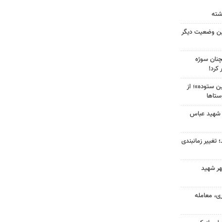
ین وضعیت دیگر
چنان سوژه
کرد!
 ستوده»؛ از
ستاها
 شهید عباس
 تغییر زمانبندی
هر شهید
ی، معامله