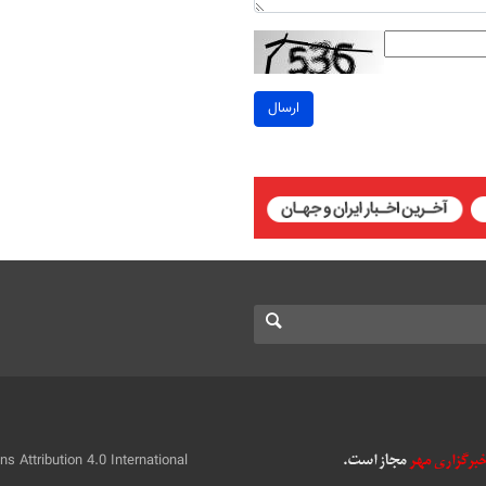
ارسال
 Attribution 4.0 International