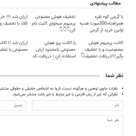
مطالب پیشنهادی
با گرمی کوه نقره
تخفیف هوش مصنوعی
ارزان شد !!! خری
همراهته؛200سوت هدیه
پرمیوم میخوای ؟ثبت نام
کلاد با تخفیف وی
اولین خرید از گرمی
کن👇👇👇
اکانت پرمیوم هوش
با اکانت پرو هوش
ارزان شد !! اک
مصنوعیت و با تخفیف
مصنوعی نامحدود ازش
مصنوعی با تخفی
بگیر!!!دریافت تخفیف👇
استفاده کن ؛ دریافت کد
👇
تخفیف👇👇👇
نظر شما
نظرات حاوی توهین و هرگونه نسبت ناروا به اشخاص حقیقی و حقوقی منتشر 
نظراتی که غیر از زبان فارسی یا غیر مرتبط با خبر باشد منتشر نمی‌شود.