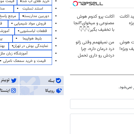
خرید طلای آب شده
قیمت مو
استند تسلیت
مدا
دوربین مداربسته
مرجع پاسخ 
د اکانت
اکانت پرو کدوم هوش
ژه
مصنوعی و میخوای؟انجا
فروش مواد شیمیایی
قی
با تخفیف بگیر👇👇👇
قطعات لباسشویی
آموزشگ
بلیط هواپیما
پر
انت هوش
من نمیفهمم وقتی زانو
نمایندگی بوش در تهران
بهت
ف ویژه!
درد درمان داره، چرا
آموزشگاه زبان ملل
دردش رو داری تحمل
قیمت و خرید سمعک نامرئی
میکنی؟❗
نمی‌شود.