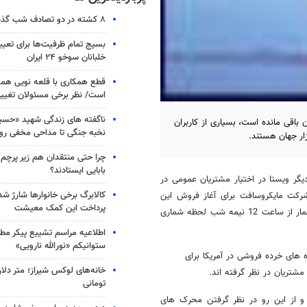
۸ کشته در دو تصادف شب گذشته
بسیج تمام ظرفیت‌ها برای تعی
خلبانان سوخو ۲۴ ایران
قطع همکاری با قلعه نویی هم
است/ نظر برخی مسئولان تغییر 
ناگفته های زندگی شهید «حسین
باقی مانده است، بسیاری از کاربران
نخبه جنگی تا مداحی مخفی رو
زار جهان هستند.
چرا حتی منتقدان هم زیر پرچم
بابایی ایستادند؟
 یعنی کمتر از یک هفته دیگر ویستا در اختیار مشتریان عمومی در
کالابرگ برخی خانوارها شارژ شد؛
 شرکت مایکروسافت برای آغاز فروش این
پرداخت این کمک معیشت
ویندوز از نخستین دقایق 30 ژانویه یعنی لحظاتی پس از عبور عقریه ساعت شمار از ساعت 12 نیمه شب لحظه شماری
اطلاعیه مراسم تشییع پیکر مط
ستوانیکم «نورالله نارویی»
های خرده فروشی در آمریکا برای
خانه‌های لوکس شیراز؛ متر دلار
تریان در نظر گرفته اند.
تومانی
و از این رو در نظر گرفتن محرک های