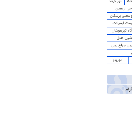
کت
تور کربلا
حی اربعین
معتبر پزشکان
مت ایمپلنت
اه تیزهوشان
شین هتل
رین جراح بینی
مهرینو