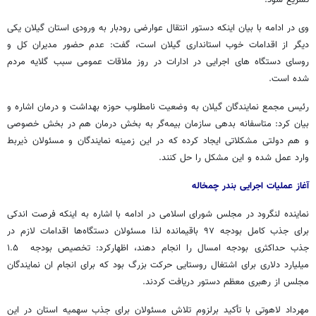
تسریع شود.
وی در ادامه با بیان اینکه دستور انتقال عوارضی رودبار به ورودی استان گیلان یکی
دیگر از اقدامات خوب استانداری گیلان است، گفت: عدم حضور مدیران کل و
روسای دستگاه های اجرایی در ادارات در روز ملاقات عمومی سبب گلایه مردم
شده است.
رئیس مجمع نمایندگان گیلان به وضعیت نامطلوب حوزه بهداشت و درمان اشاره و
بیان کرد: متاسفانه بدهی سازمان بیمه‌گر به بخش درمان هم در بخش خصوصی
و هم دولتی مشکلاتی ایجاد کرده که در این زمینه نمایندگان و مسئولان ذیربط
وارد عمل شده و این مشکل را حل کنند.
آغاز عملیات اجرایی بندر چمخاله
نماینده لنگرود در مجلس شورای اسلامی در ادامه با اشاره به اینکه فرصت اندکی
برای جذب کامل بودجه ۹۷ باقیمانده لذا مسئولان دستگاه‌ها اقدامات لازم در
جذب حداکثری بودجه امسال را انجام دهند، اظهارکرد: تخصیص بودجه ۱.۵
میلیارد دلاری برای اشتغال روستایی حرکت بزرگ بود که برای انجام ان نمایندگان
مجلس از رهبری معظم دستور دریافت کردند.
مهرداد لاهوتی با تأکید برلزوم تلاش مسئولان برای جذب سهمیه استان در این