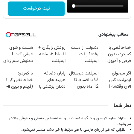
ثبت درخواست
مطالب پیشنهادی
خداحافظی با
دندونت از دست
روکش رایگان +
شست و شوی
کمردرد، بدون
رفته؟ وقت
اقساط ۱۲ ماهه
عمقی کبد با
قرص و آمپول
ایمپلنت
ایمپلنت
دمنوش سم زدای
دیجیتاله
گیاهی
اگر میخوای
ایمپلنت دیجیتال
پایان دغدغه
با کمردرد
ایمپلنت کنی
🦷 با اقساط تا
هزینه های
خداحافظی کن!
الان وقتشه |
12 ماه بدون
دندان پزشکی با
(فیلم و ببین ◀
فقط با ۲۵
سود و ضامن ✅
پک سفید کننده
پرسش‌نامه رو
میلیون تومان!!!
خانگی
پرکن)
نظر شما
نظرات حاوی توهین و هرگونه نسبت ناروا به اشخاص حقیقی و حقوقی منتشر
نمی‌شود.
نظراتی که غیر از زبان فارسی یا غیر مرتبط با خبر باشد منتشر نمی‌شود.