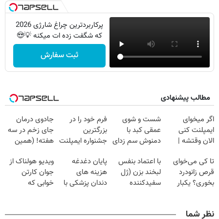
پرکاربردترین چراغ شارژی 2026
که شگفت زده ات میکنه 💡😍
ثبت سفارش
مطالب پیشنهادی
اگر میخوای
شست و شوی
فرم خود را در
جادوی درمان
ایمپلنت کنی
عمقی کبد با
بزرگترین
جای زخم در سه
الان وقتشه |
دمنوش سم زدای
جشنواره ایمپلنت
هفته! (همین
فقط با ۲۵
گیاهی
تهران پر کنید ! |
حالا رایگان
تا کی می‌خوای
با اعتماد بنفس
پایان دغدغه
ویدیو هولناک از
میلیون تومان!!!
فقط ۲۵ میلیون
صحبت کنید)
قرص زانودرد
لبخند بزن (ژل
هزینه های
جوان کارتن
بخوری؟ یکبار
سفیدکننده
دندان پزشکی با
خوابی که
اصولی درمانش
دندان40%تخفیف)
پک سفید کننده
میلیاردر شد.
کن
خانگی
آموزش رایگان
نظر شما