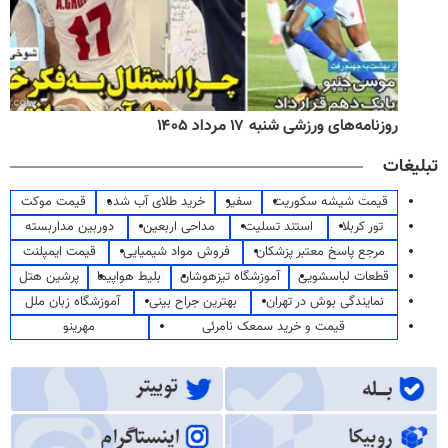
روزنامه‌های ورزشی شنبه ۱۷ مرداد ۱۴۰۵
تبلیغات
قیمت شیشه سکوریت
سفیر
خرید طلای آب شده
قیمت موکت
تور کربلا
استند تسلیت
مداحی اربعین
دوربین مداربسته
مرجع پاسخ معتبر پزشکان
فروش مواد شیمیایی
قیمت ایمپلنت
قطعات لباسشویی
آموزشگاه تیزهوشان
بلیط هواپیما
پرشین هتل
نمایندگی بوش در تهران
بهترین جراح بینی
آموزشگاه زبان ملل
قیمت و خرید سمعک نامرئی
مهرینو