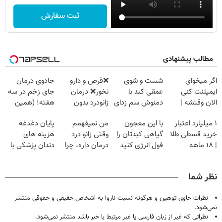
ثبت سفارش
مطالب پیشنهادی
اگر میخوای
شست و شوی
❌قرص‌ و دارو
جادوی درمان
ایمپلنت کنی
عمقی کبد با
نخور❌ درمان
جای زخم در سه
الان وقتشه |
دمنوش سم زدای
زانودرد بدون
هفته! (همین
فقط با ۲۵
گیاهی
قرص
حالا رایگان
۱ میلیارد اعتبار
با این معجون
من نمیفهمم
پایان دغدغه
میلیون تومان!!!
صحبت کنید)
خرید قسطی طلا
گیاهی کبدتان را
وقتی زانو درد
هزینه های
| ۱۸ ماهه
فول انرژی کنید
درمان داره، چرا
دندان پزشکی با
پرداخت کن
دردش رو داری
پک سفید کننده
تحمل میکنی؟❗
خانگی
نظر شما
نظرات حاوی توهین و هرگونه نسبت ناروا به اشخاص حقیقی و حقوقی منتشر
نمی‌شود.
نظراتی که غیر از زبان فارسی یا غیر مرتبط با خبر باشد منتشر نمی‌شود.