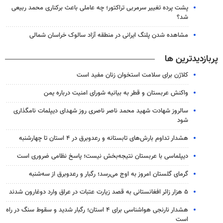
پشت پرده تغییر سرمربی تراکتور؛ چه عاملی باعث برکناری محمد ربیعی
شد؟
مشاهده شدن پلنگ ایرانی در منطقه آزاد سالوک خراسان شمالی
پربازدیدترین ها
کلاژن برای سلامت استخوان زنان مفید است
واکنش عربستان و قطر به بیانیه شورای امنیت درباره یمن
سالروز شهادت شهید محمد ناصر ناصری روز شهدای دیپلمات نامگذاری
شود
هشدار تداوم بارش‌های تابستانه و رعدوبرق در ۴ استان تا چهارشنبه
دیپلماسی با عربستان نتیجه‌بخش نیست؛ پاسخ نظامی ضروری است
گرمای گلستان امروز به اوج می‌رسد؛ رگبار و رعدوبرق از سه‌شنبه
۵ هزار زائر افغانستانی به قصد زیارت عتبات در عراق وارد دوغارون شدند
هشدار نارنجی هواشناسی برای ۴ استان؛ رگبار شدید و سقوط سنگ در راه
است