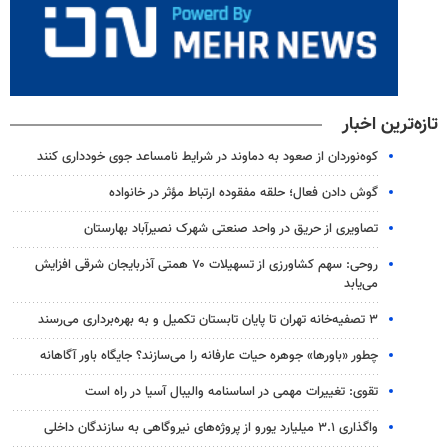
تازه‌ترین اخبار
کوه‌نوردان از صعود به دماوند در شرایط نامساعد جوی خودداری کنند
گوش دادن فعال؛ حلقه مفقوده ارتباط مؤثر در خانواده
تصاویری از حریق در واحد صنعتی شهرک نصیرآباد بهارستان
روحی: سهم کشاورزی از تسهیلات ۷۰ همتی آذربایجان شرقی افزایش
می‌یابد
۳ ﺗﺼﻔﻴﻪ‌ﺧﺎﻧﻪ‌ تهران تا پایان تابستان تکمیل و به بهره‌برداری می‌رسند
چطور «باورها» جوهره حیات عارفانه را می‌سازند؟ جایگاه باور آگاهانه
تقوی: تغییرات مهمی در اساسنامه والیبال آسیا در راه است
واگذاری ۳.۱ میلیارد یورو از پروژه‌های نیروگاهی به سازندگان داخلی