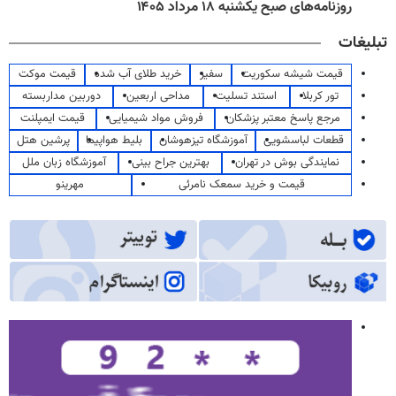
روزنامه‌های صبح یکشنبه ۱۸ مرداد ۱۴۰۵
تبلیغات
قیمت شیشه سکوریت
سفیر
خرید طلای آب شده
قیمت موکت
تور کربلا
استند تسلیت
مداحی اربعین
دوربین مداربسته
مرجع پاسخ معتبر پزشکان
فروش مواد شیمیایی
قیمت ایمپلنت
قطعات لباسشویی
آموزشگاه تیزهوشان
بلیط هواپیما
پرشین هتل
نمایندگی بوش در تهران
بهترین جراح بینی
آموزشگاه زبان ملل
قیمت و خرید سمعک نامرئی
مهرینو