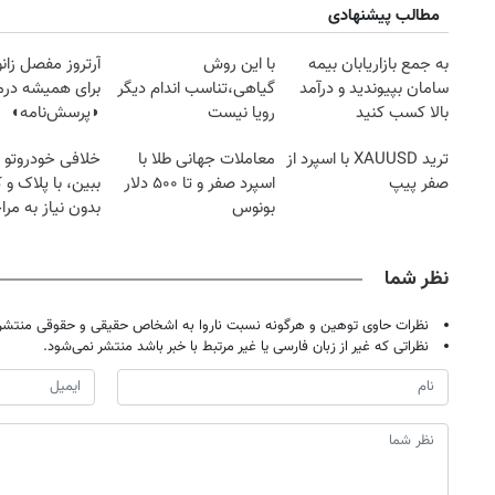
مطالب پیشنهادی
به جمع بازاریابان بیمه
با این روش
آرتروز مفصل زانو
سامان بپیوندید و درآمد
گیاهی،تناسب اندام دیگر
برای همیشه درم
بالا کسب کنید
رویا نیست
◗پرسش‌نامه◖
ترید XAUUSD با اسپرد از
معاملات جهانی طلا با
خلافی خودروتو ا
صفر پیپ
اسپرد صفر و تا ۵۰۰ دلار
ببین، با پلاک و 
بونوس
بدون نیاز به مرا
حضوری
نظر شما
نظرات حاوی توهین و هرگونه نسبت ناروا به اشخاص حقیقی و حقوقی منتشر 
نظراتی که غیر از زبان فارسی یا غیر مرتبط با خبر باشد منتشر نمی‌شود.