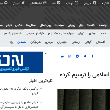
تلگرام
سروش
آی گپ
بله
اینستاگرام
توییتر
روبی
جامعه
اقتصاد
بازار
ورزش
سیاست
بین‌الملل
استان‌ها
عکس
فیلم
مج
ایلام
بوشهر
تهران
چهارمحال و بختیاری
خراسان جنوبی
خراسان رضوی
گلستان
گیلان
لرستان
مازندران
مرکزی
هرمزگان
همدان
یزد
اسلامی را ترسیم کرده
تازه‌ترین اخبار
واکنش بانک مرکزی به ادعای ترا
ایران
فیلم هندی پا جای پای «اودیس
فیلمبرداری کامل با سیستم آی