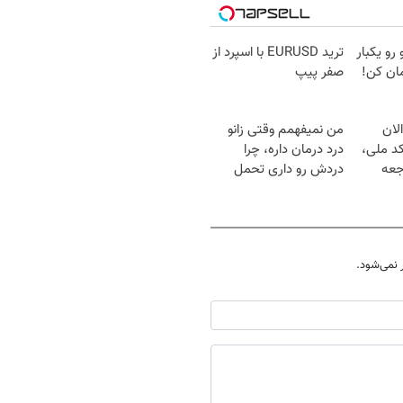
 رو یکبار
ترید EURUSD با اسپرد از
ان کن!
صفر پیپ
لان
من نمیفهمم وقتی زانو
کد ملی،
درد درمان داره، چرا
جعه
دردش رو داری تحمل
میکنی؟❗
نمی‌شود.