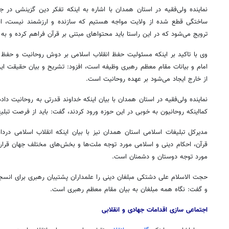
نماینده ولی‌فقیه در استان همدان با اشاره به اینکه تفکر دین گزینشی در 
ساختگی قطع شده از ولایت مواجه هستیم که سازنده و ارزشمند نیست، افز
ترویج می‌شود که در این راستا باید محتواهای مبتنی بر قرآن فراهم کرده و به
وی با تاکید بر اینکه مسئولیت حفظ انقلاب اسلامی بر دوش روحانیت و حفظ ا
امام و بیانات مقام معظم رهبری وظیفه است، افزود: تشریح و بیان حقیقت ای
از خارج ایجاد می‌شود بر عهده روحانیت است.
نماینده ولی‌فقیه در استان همدان با بیان اینکه خداوند قدرتی به روحانیت داده 
کمااینکه روحانیون به خوبی در این حوزه ورود کردند، گفت: باید از فرصت تبلی
مدیرکل تبلیغات اسلامی استان همدان نیز با بیان اینکه انقلاب اسلامی در
قرآن، احکام دینی و اسلامی مورد توجه ملت‌ها و بخش‌های مختلف جهان قرار 
مورد توجه دوستان و دشمنان است.
روزنامه‌های صبح شنبه ۱۷ مرداد ۱۴۰۵
روزنام
حجت
الاسلام
علی
دشتکی
مبلغان دینی را علمداران پشتیبان رهبری برای انسج
و گفت: نگاه همه مبلغان به بیان مقام معظم رهبری است.
اجتماعی سازی اقدامات جهادی و انقلابی