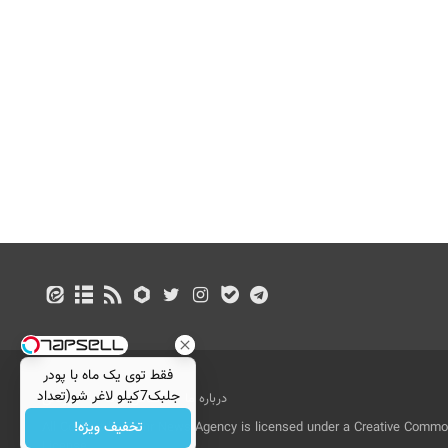
فقط توی یک ماه با پودر
جلبک7کیلو لاغر شو(تعداد
درباره ما
تماس با ما
بازرگانی
محدود)
تخفیف ویژه!
All Content by Mehr News Agency is licensed under a Creative Commons
License.