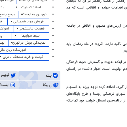
خرید طلای آب شده
قیمت مو
هکار از هفت راهکار در آن به مبلغان
استند تسلیت
مدا
 اقدامات جهادی و انقلابی است که مد
دوربین مداربسته
مرجع پاسخ 
فروش مواد شیمیایی
قی
دن ارزش‌های معنوی و اخلاقی در جامعه
قطعات لباسشویی
آموزشگ
بلیط هواپیما
پر
نمایندگی بوش در تهران
بهت
 تأکید دارند، افزود: در ماه رمضان باید
آموزشگاه زبان ملل
م.
قیمت و خرید سمعک نامرئی
د بر اینکه تقویت و گسترش جبهه فرهنگی
م اولویت است، اظهار داشت: در راستای
ر گیرد، اضافه کرد: توجه ویژه به انسجام
ورای فرهنگی روستا و طرح پایگاه‌های
 برنامه‌های امسال خواهد بود کمااینکه