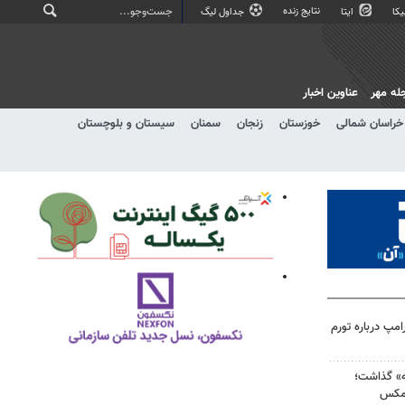
نتایج زنده
کا
ایتا
جداول لیگ
له مهر
عناوین اخبار
خراسان شمالی
خوزستان
زنجان
سمنان
سیستان و بلوچستان
مپ درباره تورم
ه» گذاشت؛
‌مکس