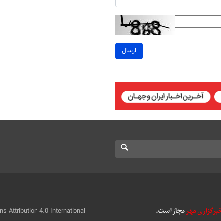
ارسال
 Attribution 4.0 International