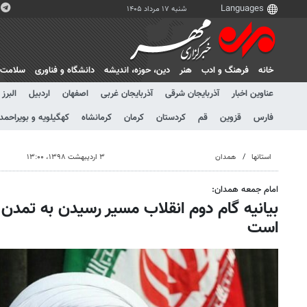
شنبه ۱۷ مرداد ۱۴۰۵
خانه
فرهنگ و ادب
هنر
دين، حوزه، انديشه
دانشگاه و فناوری
سلامت
عناوین اخبار
آذربایجان شرقی
آذربایجان غربی
اصفهان
اردبیل
البرز
فارس
قزوین
قم
کردستان
کرمان
کرمانشاه
کهگیلویه و بویراحمد
استانها
همدان
۳ اردیبهشت ۱۳۹۸، ۱۳:۰۰
امام جمعه همدان:
بیانیه گام دوم انقلاب مسیر رسیدن به تمدن 
است