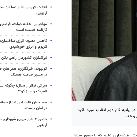
انتقاد بلاروس ها از عملکرد م
اروپایی
مهاجرانی: هفته دولت، فرصتی ب
کارنامه خدمت است
کاهش مصرف انرژی ساختمان‌ها
آتریوم و انرژی خورشیدی
تیراندازان کشورمان راهی پکن 
کولیوند: خبرنگاران، همراهان ص
در مسیر خدمت هستند
میراثی فراتر از مدال؛ چگونه ل
المپیک را سبز کرد؟
مسیحیان فلسطین نیز از حملا
در امان نیستند
 بیانیه گام دوم انقلاب مورد تاکید
ی‌دهد.
حضور ۴ هزار نیروی شهرداری
اربعین
یش طلایه‌داران تبلیغ که با حضور مبلغان