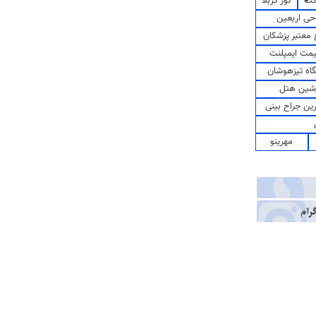
کت
تور کربلا
حی اربعین
معتبر پزشکان
مت ایمپلنت
اه تیزهوشان
شین هتل
رین جراح بینی
مهرینو