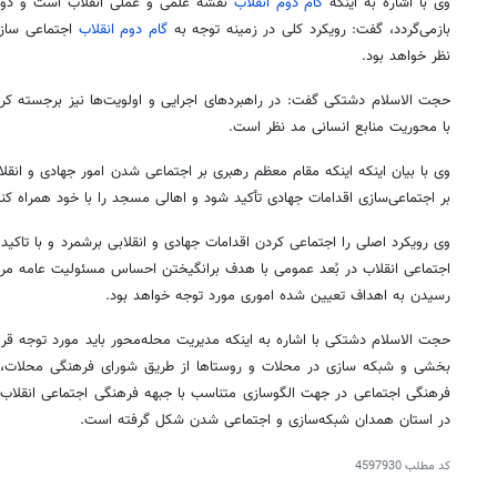
وی با اشاره به اینکه
گام دوم انقلاب
نقشه علمی و عملی انقلاب است و دو را
بازمی‌گردد، گفت: رویکرد کلی در زمینه توجه به
گام دوم انقلاب
اجتماعی سازی
نظر خواهد بود.
حجت
الاسلام
دشتکی
گفت: در راهبردهای اجرایی و اولویت‌ها نیز برجسته کر
با محوریت منابع انسانی مد نظر است.
وی با بیان اینکه اینکه مقام معظم رهبری بر اجتماعی شدن امور جهادی و انقلابی
بر اجتماعی‌سازی اقدامات جهادی تأکید شود و اهالی مسجد را با خود همراه کنی
وی رویکرد اصلی را اجتماعی کردن اقدامات جهادی و انقلابی برشمرد و با تاکی
اجتماعی انقلاب در بُعد عمومی با هدف برانگیختن احساس مسئولیت عامه مرد
رسیدن به اهداف تعیین شده اموری مورد توجه خواهد بود.
حجت
الاسلام
دشتکی
با اشاره به اینکه مدیریت محله‌محور باید مورد توجه قرا
بخشی و شبکه سازی در محلات و روستاها از طریق شورای فرهنگی محلات، ش
فرهنگی اجتماعی در جهت الگوسازی متناسب با جبهه فرهنگی اجتماعی انقلاب از
در استان همدان شبکه‌سازی و اجتماعی شدن شکل گرفته است.
کد مطلب
4597930