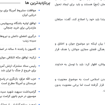
پربازدیدترین ها
ان (
عج
) هستند و باید برای ایجاد تحول
موافقت مشروط آمریکا برای بر
دریایی ایران
دا باید خود را اصلاح کند، گفت: مبلغان
توافق اولیه باشگاه پرسپولیس 
مازندرانی برای خرید جنجالی
درگیری اعضای داعش و نیروهای
سیده زینب
 بیان اینکه دو موضوع جوان و اخلاق و
کامیون با راننده ۸ ساله در اصفهان توقیف شد
هنگی فضای مجازی جوانان را هدف قرار
ترکیه: توافق مکه ائتلافی موازی
نان، اظهار کرد: باید با توسل به خداوند
رئیس ستاد مشترک ارتش آمریکا
برای خروج از جنگ با ایران شد
حزب الله عراق: بازنگری در پاسخ
دن اسلامی است به موضوع معنویت و
عربستان و آمریکا مطرح است
ا قرار گرفته است اما برخی معنویت بدون
.
گرامیداشت سپهبد شهید سیدعب
موسوی در حرم بانوی کرامت برگ
تمجید رسانه آلبانیایی از عملکر