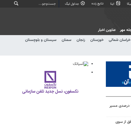
نتایج زنده
کا
ایتا
جداول لیگ
له مهر
عناوین اخبار
خراسان شمالی
خوزستان
زنجان
سمنان
سیستان و بلوچستان
کره جنوبی به دنبال کاهش ۳۵ درصدی مسیر
ق از سوی