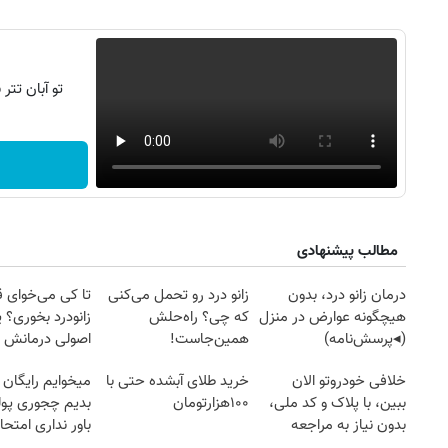
تو آبان تت
مطالب پیشنهادی
درمان زانو درد، بدون
زانو درد رو تحمل می‌کنی
تا کی می‌خوای 
هیچگونه عوارض در منزل
که چی؟ راه‌حلش
زانودرد بخوری؟ ی
(◂پرسش‌نامه)
همین‌جاست!
اصولی درمانش 
روزنامه‌های ورزشی شنبه ۱۷ مرداد ۱۴۰۵
روزنام
خلافی خودروتو الان
خرید طلای آبشده حتی با
میخوایم رایگان 
ببین، با پلاک و کد ملی،
۱۰۰هزارتومان
بدیم چجوری پول
بدون نیاز به مراجعه
باور نداری امتح
حضوری
مجانیه