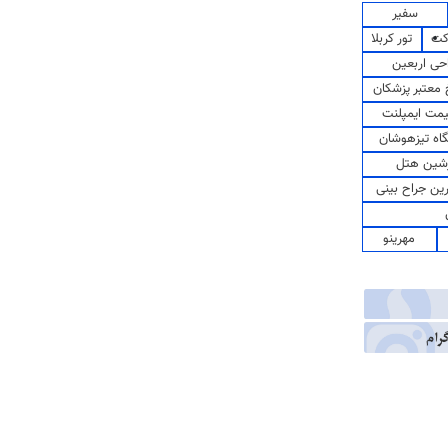
سفیر
کت
تور کربلا
حی اربعین
معتبر پزشکان
مت ایمپلنت
اه تیزهوشان
شین هتل
رین جراح بینی
مهرینو