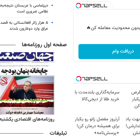
دیپلماسی با عربستان نتیجه‌
نظامی ضروری است
۵ هزار زائر افغانستانی به قصد
ر بدون محدودیت معامله کن🔥
عراق وارد دوغارون شدند
صفحه اول روزنامه‌ها
دریافت وام
قرص
سرمایه‌گذاری بلندمدت با
کبار
خرید طلا از دیجی‌کالا
کن
ه‌های ورزشی یکشنبه ۱۸ مرداد ۱۴۰۵
روزنامه‌های اقتصادی یکشنبه ۱۸ مرداد ۴۰۵
بهت یاد
آرتروز مفصل زانو رو یکبار
دارشی!
برای همیشه درمان کن!
تبلیغات
انش
◗پرسش‌نامه◖