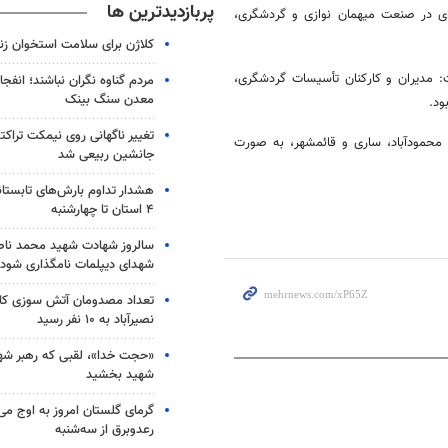
پربازدیدترین ها
ه‌ای در صنعت میهمان نوازی و گردشگری،
کلاژن برای سلامت استخوان زن
: مدیران و کارکنان تأسیسات گردشگری،
مردم گناوه نگران نباشند؛ انفجا
معدن سنگ بینک
ود.
تغییر ناگهانی روی نیمکت تراکتو
، محمودآباد، ساری و
قائمشهر
، به صورت
جانشین ربیعی شد
هشدار تداوم بارش‌های تابستان
۴ استان تا چهارشنبه
سالروز شهادت شهید محمد ناص
شهدای دیپلمات نامگذاری شود
تعداد مصدومان آتش سوزی کار
نصیرآباد به ۱۰ نفر رسید
«حجت خدا»، لقبی که رهبر شهی
شهید بخشید
گرمای گلستان امروز به اوج می‌ر
رعدوبرق از سه‌شنبه