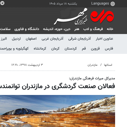
یکشنبه ۱۸ مرداد ۱۴۰۵
خانه
فرهنگ و ادب
هنر
دين، حوزه، انديشه
دانشگاه و فناوری
سلامت
عناوین اخبار
آذربایجان شرقی
آذربایجان غربی
اصفهان
اردبیل
البرز
فارس
قزوین
قم
کردستان
کرمان
کرمانشاه
کهگیلویه و بویراحمد
استانها
مازندران
۳ اردیبهشت ۱۳۹۸، ۱۲:۲۰
مدیرکل میراث فرهنگی مازندران:
فعالان صنعت گردشگری در مازندران توانمند