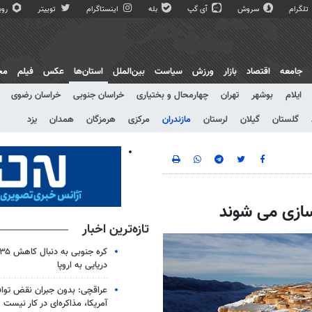
تلگرام
سروش
آی گپ
بله
اینستاگرام
توییتر
روبی
جامعه
اقتصاد
بازار
ورزش
سیاست
بین‌الملل
استان‌ها
عکس
فیلم
مج
ایلام
بوشهر
تهران
چهارمحال و بختیاری
خراسان جنوبی
خراسان رضوی
گلستان
گیلان
لرستان
مازندران
مرکزی
هرمزگان
همدان
یزد
سازی می شوند
تازه‌ترین اخبار
دریایی به اروپا
عراقچی: بدون جبران نقض تواف
آمریکا، مذاکره‌ای در کار نیست