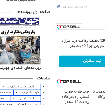
صفحه اول روزنامه‌ها
فقط امروز با 29%تخفیف،پرداخت درب منزل و
ویض چراغ 40 وات بخر
ثبت سفارش
ه‌های صبح چهارشنبه ۱۴ مرداد ۱۴۰۵
روزنامه‌های اقتصادی چهارشنبه ۱۴ مرداد 
تبلیغات
قیمت شیشه سکوریت
ندمدت با
خرید طلا به صورت
خرید طلای آب شده
قیمت مو
‌کالا
قسطی از دیجی‌کالا (
استند تسلیت
مدا
پرداخت 12 ماهه )
دوربین مداربسته
مرجع پاسخ 