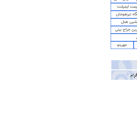
مت ایمپلنت
اه تیزهوشان
شین هتل
رین جراح بینی
مهرینو