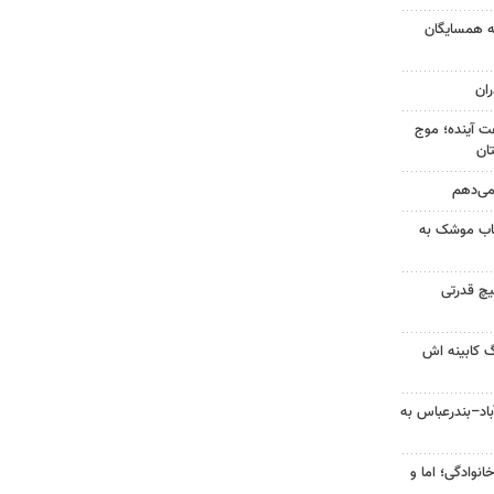
به همسایگان
ان
 کشور در ۷۲ ساعت آینده؛ موج
 می‌دهم
رتاب موشک به
یچ قدرتی
گ کابینه اش
اد–بندرعباس به
انوادگی؛ اما و