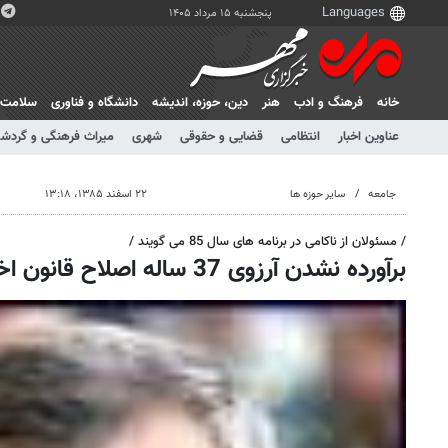
پنجشنبه ۱۵ مرداد ۱۴۰۵
خانه
فرهنگ و ادب
هنر
دين، حوزه، انديشه
دانشگاه و فناوری
سلامت
عناوین اخبار
انتظامی
قضایی و حقوقی
شهری
میراث فرهنگی و گردش
جامعه
سایر حوزه ها
۲۲ اسفند ۱۳۸۵، ۱۳:۱۸
/ مسئولان از ناکامی در برنامه های سال 85 می گویند /
برآورده نشدن آرزوی 37 ساله اصلاح قانون اخذ جرایم رانندگی