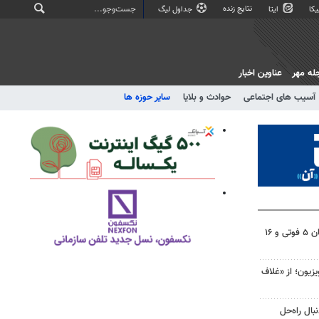
نتایج زنده
کا
ایتا
جداول لیگ
له مهر
عناوین اخبار
آسیب های اجتماعی
حوادث و بلایا
سایر حوزه ها
تصادفات شب گذشته در اصفهان ۵ فوتی و ۱۶
یزیون؛ از «غلاف
ال راه‌حل