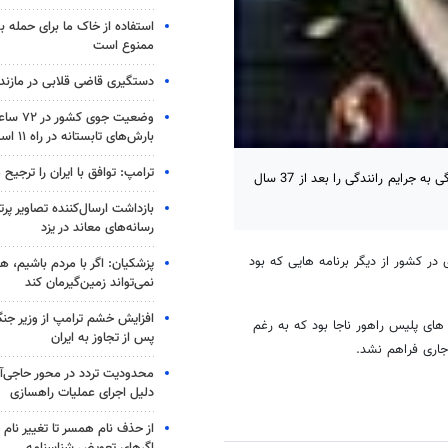
استفاده از خاک ما برای حمله 
ممنوع است
دستگیری قاضی قلابی در مازندر
وضعیت جوی
بارش‌های تابستانه در راه ۱۱ استان
ترامپ: توافق با ایران را ترجیح
رئیس پلیس راهنمایی و رانندگی نیروی انتظامی ، تصویب لایحه نحوه رسیدگی به جرایم رانندگی را بعد از 37 سال
بازداشت ارسال‌کننده تصاویر پ
رسانه‌های معاند در یزد
در کشور از دیگر برنامه هایی که بود
پزشکیان: اگر با مردم باشیم، ه
نمی‌تواند زمین‌گیرمان کند
افزایش خشم ترامپ از وزیر جن
های پلیس راهور ناجا بود که به رغم
پس از تجاوز به ایران
جاری فراهم نشد.
محدودیت تردد در محور حاجی‌آب
دلیل اجرای عملیات راهسازی
از حذف نام همسر تا تغییر نام خ
اگرهای تعویض شناسنامه