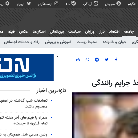
تلگرام
سروش
آی گپ
بله
اینستاگرام
توییتر
روبی
جامعه
اقتصاد
بازار
ورزش
سیاست
بین‌الملل
استان‌ها
عکس
فیلم
مج
گری
جوان و خانواده
محیط زیست
آموزش و پرورش
رفاه و خدمات اجتماعی
تازه‌ترین اخبار
مصدوم داشت
همراه با فیلم‌های آخر هفته تلو
تمام فلزی» تا «پست»
ونس مدعی شد: همچنان به دنب