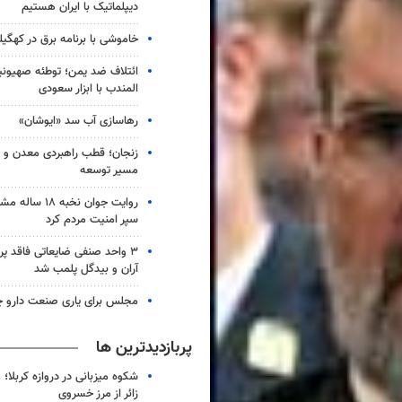
دیپلماتیک با ایران هستیم
خاموشی با برنامه برق در کهگیل
ائتلاف ضد یمن؛ توطئه صهیونی
المندب با ابزار سعودی
رهاسازی آب سد «ایوشان»
زنجان؛ قطب راهبردی معدن و 
مسیر توسعه
روایت جوان نخبه
سپر امنیت مردم کرد
۳ واحد صنفی ضایعاتی فاقد پ
آران و بیدگل پلمب شد
مجلس برای یاری صنعت دارو چ
پربازدیدترین ها
شکوه میزبانی در دروازه کربلا؛
زائر از مرز خسروی