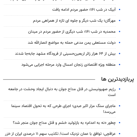
آبیک در شب ۱۶۱؛ حضور مردم ادامه یافت
مهرگان؛ یک شب دیگر و جلوه ای تازه از همراهی مردم
محمدیه در شب ۱۶۱؛ شب دیگری از حضور مردم در میدان
دولت مستعفی یمن مدعی حمله به مواضع انصارالله شد
بیش از ۶۴ هزار زائر اربعین‌حسینی از فرودگاه مشهد جابه‌جا شدند
منطقه ویژه اقتصادی زنجان امسال وارد مرحله اجرایی می‌شود
پربازدیدترین ها
رژیم صهیونیستی در قتل مداح جوان به دنبال ایجاد وحشت در جامعه
است
ماجرای سنگ مزار اکبر عبدی؛ اجرای طرحی که به تحول اقتصاد سینما
می‌رسد!
چطور «نه به اعدام» به بازتولید خشم و قتل مداح جوان منجر شد؟
عراقچی: توافق با عمان نزدیک است/ تکذیب سهم ۱۱ درصدی ایران از خزر