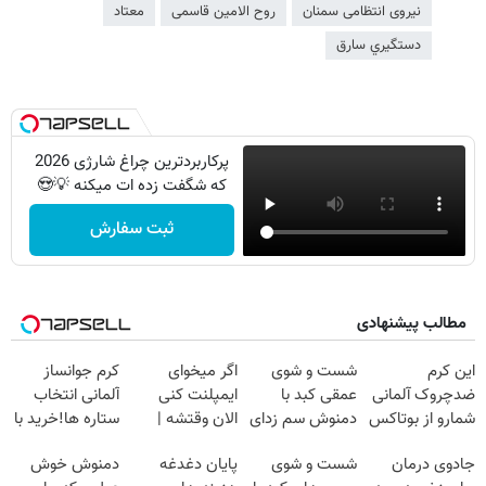
نیروی انتظامی سمنان
روح الامین قاسمی
معتاد
دستگيري سارق
پرکاربردترین چراغ شارژی 2026
که شگفت زده ات میکنه 💡😍
ثبت سفارش
مطالب پیشنهادی
این کرم
شست و شوی
اگر میخوای
کرم جوانساز
ضدچروک آلمانی
عمقی کبد با
ایمپلنت کنی
آلمانی انتخاب
شمارو از بوتاکس
دمنوش سم زدای
الان وقتشه |
ستاره ها!خرید با
بی نیاز میکنه.
گیاهی
فقط با ۲۵
تخفیف
جادوی درمان
شست و شوی
پایان دغدغه
دمنوش خوش
(تخفیف تا
میلیون تومان!!!