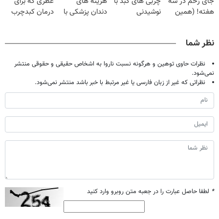
جای زخم در سه
چربی های کبد با
هزینه های
عطری که برای
امشب)
هفته! (همین
نوشیدنی
دندان پزشکی با
درمان کبدچرب
حالا رایگان
گیاهی(55%تخفیف)
پک سفید کننده
معجزه میکنه
صحبت کنید)
خانگی
نظر شما
نظرات حاوی توهین و هرگونه نسبت ناروا به اشخاص حقیقی و حقوقی منتشر
نمی‌شود.
نظراتی که غیر از زبان فارسی یا غیر مرتبط با خبر باشد منتشر نمی‌شود.
*
لطفا حاصل عبارت را در جعبه متن روبرو وارد کنید