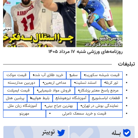
روزنامه‌های ورزشی شنبه ۱۷ مرداد ۱۴۰۵
تبلیغات
قیمت شیشه سکوریت
سفیر
خرید طلای آب شده
قیمت موکت
تور کربلا
استند تسلیت
مداحی اربعین
دوربین مداربسته
مرجع پاسخ معتبر پزشکان
فروش مواد شیمیایی
قیمت ایمپلنت
قطعات لباسشویی
آموزشگاه تیزهوشان
بلیط هواپیما
پرشین هتل
نمایندگی بوش در تهران
بهترین جراح بینی
آموزشگاه زبان ملل
قیمت و خرید سمعک نامرئی
مهرینو