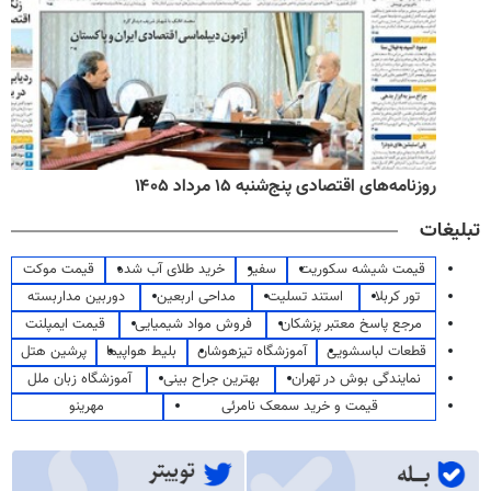
روزنامه‌های اقتصادی پنج‌شنبه ۱۵ مرداد ۱۴۰۵
تبلیغات
قیمت شیشه سکوریت
سفیر
خرید طلای آب شده
قیمت موکت
تور کربلا
استند تسلیت
مداحی اربعین
دوربین مداربسته
مرجع پاسخ معتبر پزشکان
فروش مواد شیمیایی
قیمت ایمپلنت
قطعات لباسشویی
آموزشگاه تیزهوشان
بلیط هواپیما
پرشین هتل
نمایندگی بوش در تهران
بهترین جراح بینی
آموزشگاه زبان ملل
قیمت و خرید سمعک نامرئی
مهرینو