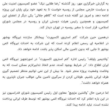
به گزارش خبرگزاری مهر، روز گذشته "رضا طلایی نیک" عضو کمیسیون امنیت ملی
و سیاست خارجی مجلس از روسیه خواست تا به تعهد خود برای پایان این پروژه
ادامه دهد و امروز نیز گفته شده است که "کاظم جلالی" یکی دیگر از اعضای این
کمیسیون و همچنین رئیس هیئت دوستی ایران و روسیه در مجلس شورای
اسلامی، قرار است با سفیر روسیه در تهران دیدار کند.
درهمین حین شرکت "اتم استروی اکسپورت" پیمانکار سازنده نیروگاه بوشهر
در اعلامیه ای رسمی اعلام کرده است که این شرکت به احداث نیروگاه اتمی
بوشهر تا جایی که بدون تامین مالی امکان پذیر باشد، ادامه خواهد داد.
"ولادیمیر پاولف" رئیس اداره "اتم استروی اکسپورت" در امورتجهیز نیروگاه اتمی
ایران اطلاع داد: "در شرایط بوجود آمده، عدم اتخاذ تدابیرلازم ممکن است که به
وخامت وضعیت پروژه منجر شود. ما بیش از این نمی توانیم منتظر تصمیم گیری
طرف ایرانی باشیم. طولانی کردن از سرگیری تامین مالی عواقب جبران ناپذیری به
همراه خواهد داشت".
اما درعین حال "والنتین مژویچ" معاون اول رئیس کمیسیون شورای فدراسیون نیز
در این باره اعلام کرد که احداث نیروگاه اتمی بوشهر که توسط طرف ایرانی پرداخت
نشده است، نباید ادامه پیدا کنند.