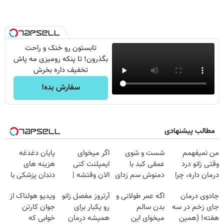
تابستون رو خنک و راحت
بگذرون! تا پنکه رومیزی مه پاش
تخفیف داره بخرش
سفارش بده!
مطالب پیشنهادی
من نمیفهمم
شست و شوی
اگر میخوای
پایان دغدغه
وقتی زانو درد
عمقی کبد با
ایمپلنت کنی
هزینه های
درمان داره، چرا
دمنوش سم زدای
الان وقتشه |
دندان پزشکی با
دردش رو داری
گیاهی
فقط با ۲۵
پک سفید کننده
جادوی درمان
اگه عمر طولانی و
آرتروز مفصل زانو
ویدیو هولناک از
تحمل میکنی؟❗
میلیون تومان!!!
خانگی
جای زخم در سه
بدن سالم
رو یکبار برای
جوان کارتن
هفته! (همین
میخوای این
همیشه درمان
خوابی که