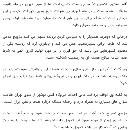
"اتم استروی اکسپورت" مدعی است که پرداخت ها از سوی تهران در ماه ژانویه
متوقف شده است و در ماه فوریه این شرکت هیچ وجهی دریافت نکرده و این
درحالی است که طرف ایرانی بر این باور است که موارد مورد ملاحظه طرف روسی
نه جنبه مالی و نه جنبه حقوقی دارد.
درحالی که دوطرف همدیگر را به سیاسی کردن پرونده متهم می کنند مژویچ مدعی
شد که طرف ایرانی بسیارعجیب عمل می کند و یادآوری کرد که روسیه یکی از
معدود کشورهایی می باشد که حق ایران را در مورد تولید انرژی اتمی به شرط
عدم اشاعه سلاح هسته ای به رسمیت شناخته است.
وی گفت : "درعین حال غنی سازی سوخت هسته ای و پالایش سوخت، باید در
خاک روسیه باشد نه در خاک ایران و در نیروگاه بوشهر فقط باید تولید برق انجام
شود".
به گفته وی توقف پرداخت مالی احداث نیروگاه اتمی بوشهر از سوی تهران علامت
سؤال های بسیاری به همراه دارد و ازجمله مسئله درباره هدف واقعی ایران است.
مژویچ تصریح کرد: "باید هزینه امور احداث پرداخت شود و هیچگونه سوخت
هسته ای زودتر از موعد مورد نیاز تحویل داده نخواهد شد. ما سوخت را به مرکز
واقعی که آماده کار می باشد تحویل خواهیم داد".