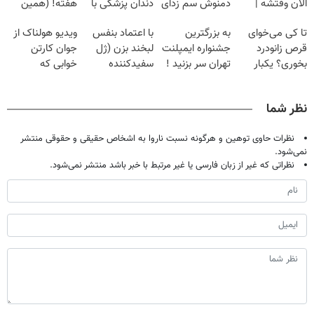
الان وقتشه |
دمنوش سم زدای
دندان پزشکی با
هفته! (همین
فقط با ۲۵
گیاهی
پک سفید کننده
حالا رایگان
تا کی می‌خوای
به بزرگترین
با اعتماد بنفس
ویدیو هولناک از
میلیون تومان!!!
خانگی
صحبت کنید)
قرص زانودرد
جشنواره ایمپلنت
لبخند بزن (ژل
جوان کارتن
بخوری؟ یکبار
تهران سر بزنید !
سفیدکننده
خوابی که
اصولی درمانش
| فقط ۲۵
دندان40%تخفیف)
میلیاردر شد.
کن
میلیون !
آموزش رایگان
نظر شما
نظرات حاوی توهین و هرگونه نسبت ناروا به اشخاص حقیقی و حقوقی منتشر
نمی‌شود.
نظراتی که غیر از زبان فارسی یا غیر مرتبط با خبر باشد منتشر نمی‌شود.