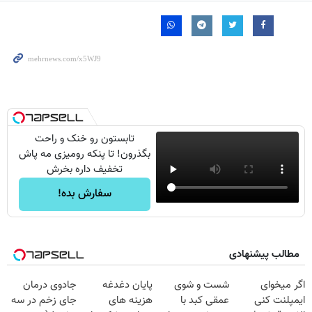
تابستون رو خنک و راحت
بگذرون! تا پنکه رومیزی مه پاش
تخفیف داره بخرش
سفارش بده!
مطالب پیشنهادی
اگر میخوای
شست و شوی
پایان دغدغه
جادوی درمان
ایمپلنت کنی
عمقی کبد با
هزینه های
جای زخم در سه