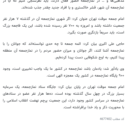
مذهبی‌ها و … در نمازجمعه حضور فعال دارند، باید نظرسنجی کنیم که آیا در
نمازجمعه آن شهر، قشر خاکستری و یا افراد جدید چقدر جذب شده‌اند.
امام جمعه موقت تهران عنوان کرد: اگر شهری نمازجمعه آن در گذشته ۷ هزار نفر
جمعیت داشته باشد و امروزه به ۷۰۰ نفر رسیده شده باشد، این یک فاجعه بزرگ
است، باید سریعاً بازنگری صورت بگیرد.
حاجی علی اکبری بیان کرد: ائمه جمعه تا چه حدی توانسته‌اند که جوانان را با
نمازجمعه آشنا کنند، اگر جوانان و میزان حضور مردم را در نمازجمعه آن منطقه
پیدا کنیم، به اوج شکوفایی دست پیدا کرده‌ایم.
وی یادآور شد: یادمان باشد نمازجمعه در کشور ما یک واجب تخییری است، وجود
۹۰۰ پایگاه نمازجمعه در کشور یک معجزه الهی است.
امام جمعه موقت تهران در پایان بیان کرد: جایگاه ستاد نمازجمعه، یک سرمایه
بسیار بزرگ در چهل سال گذشته بوده است، ده‌ها هزار نفر عضو در ستادهای
نمازجمعه در سراسر کشور وجود دارد، این جمعیت پرچم نهضت انقلاب اسلامی را
با محوریت ذکر و یاد خدا برافراشته است.
کد مطلب
4677402