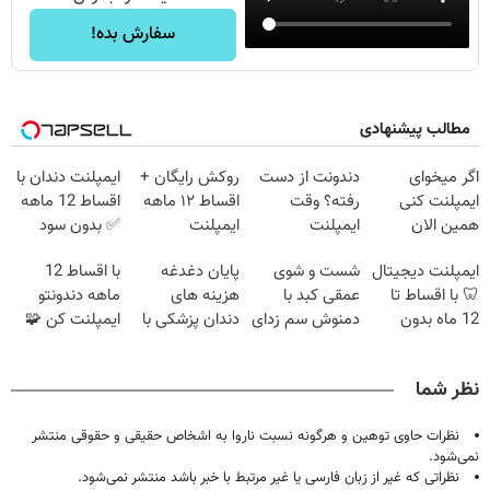
سفارش بده!
مطالب پیشنهادی
اگر میخوای
دندونت از دست
روکش رایگان +
ایمپلنت دندان با
ایمپلنت کنی
رفته؟ وقت
اقساط ۱۲ ماهه
اقساط 12 ماهه
همین الان
ایمپلنت
ایمپلنت
✅ بدون سود
وقتشه | فقط با
دیجیتاله
بدون ضامن
ایمپلنت دیجیتال
شست و شوی
پایان دغدغه
با اقساط 12
۲۵ میلیون
🦷 با اقساط تا
عمقی کبد با
هزینه های
ماهه دندونتو
تومان!!!
12 ماه بدون
دمنوش سم زدای
دندان پزشکی با
ایمپلنت کن 🧩
سود و ضامن ✅
گیاهی
پک سفید کننده
بدون سود
خانگی
نظر شما
نظرات حاوی توهین و هرگونه نسبت ناروا به اشخاص حقیقی و حقوقی منتشر
نمی‌شود.
نظراتی که غیر از زبان فارسی یا غیر مرتبط با خبر باشد منتشر نمی‌شود.