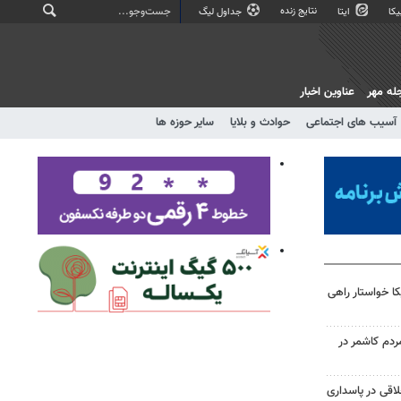
نتایج زنده
کا
ایتا
جداول لیگ
له مهر
عناوین اخبار
آسیب های اجتماعی
حوادث و بلایا
سایر حوزه ها
 خواستار راهی
م کاشمر در
اقی در پاسداری