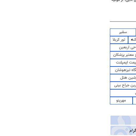
سفیر
کت
تور کربلا
حی اربعین
معتبر پزشکان
مت ایمپلنت
اه تیزهوشان
شین هتل
رین جراح بینی
مهرینو