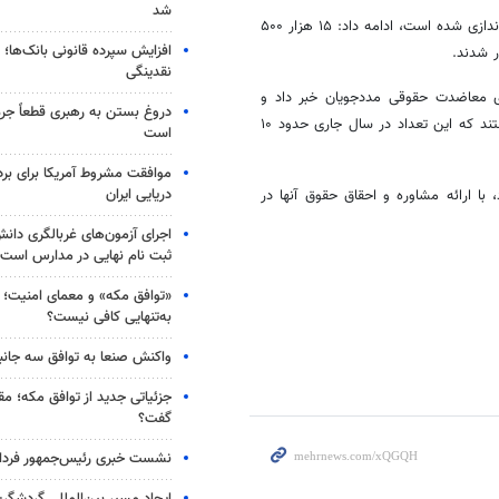
شد
وی با بیان اینکه ۳۳۷ میز خدمت حقوقی برای مددجویان در سراسر کشور راه‌اندازی شده است، ادامه داد: ۱۵ هزار ۵۰۰
افزایش سپرده قانونی بانک‌ها؛ ت
نقدینگی
ی معاضدت حقوقی مددجویان خبر داد و
دروغ بستن به رهبری قطعاً جرم
اضافه کرد: سال گذشته ۹۰۶ وکیل معاضدت حقوقی مددجویان را برعهده داشتند که این تعداد در سال جاری حدود ۱۰
است
موافقت مشروط آمریکا برای بر
دریایی ایران
حت حمایت کمیته امداد، با ارائه مشاوره و احقاق حقوق آنها در
اجرای آزمون‌های غربالگری دان
ثبت نام نهایی در مدارس است
«توافق مکه» و معمای امنیت؛ چ
به‌تنهایی کافی نیست؟
واکنش صنعا به توافق سه جانب
جزئیاتی جدید از توافق مکه؛ مق
گفت؟
نشست خبری رئیس‌جمهور فردا ب
ایجاد مسیر بین‌المللی گردشگری