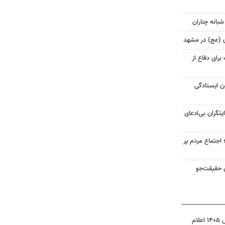
شبانه چناران
ان (عج) در مشهد
رای دفاع از
ن ایستادگی
یتگران بی‌ادعای
جتماع مردم پر
ی حقیقت‌جو
نتیجه آزمون ورودی سمپاد سال ۱۴۰۵ اعلام