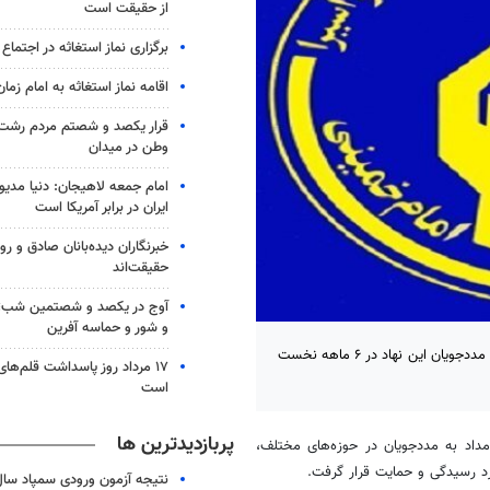
از حقیقت است
برگزاری نماز استغاثه در اجتماع 
اقامه نماز استغاثه به امام زم
قرار یکصد و شصتم مردم رشت ب
وطن در میدان
امام جمعه لاهیجان: دنیا مدیو
ایران در برابر آمریکا است
خبرنگاران دیده‌بانان صادق و روا
حقیقت‌اند
آوج در یکصد و شصتمین شب؛ ا
و شور و حماسه آفرین
معاون حقوقی و امور مجلس کمیته امداد از ارائه ۳۰ هزار خدمت حقوقی به مددجویان این نهاد در ۶ ماهه نخست
۱۷ مرداد روز پاسداشت قلم‌ها
است
پربازدیدترین ها
مداد به مددجویان در حوزه‌های مختلف،
د رسیدگی و حمایت قرار گرفت.