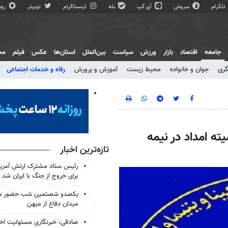
تلگرام
سروش
آی گپ
بله
اینستاگرام
توییتر
روبی
جامعه
اقتصاد
بازار
ورزش
سیاست
بین‌الملل
استان‌ها
عکس
فیلم
مج
گری
جوان و خانواده
محیط زیست
آموزش و پرورش
رفاه و خدمات اجتماعی
یته امداد در نیمه
تازه‌ترین اخبار
رئیس ستاد مشترک ارتش آمریکا
برای خروج از جنگ با ایران شد
یکصدو شصتمین شب حضور مرد
میدان دفاع از میهن
صادقی: خبرنگاری مسئولیت اخل