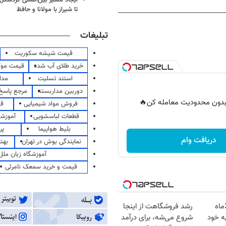
تا شیراز با مولانا و حافظ
تبلیغات
قیمت شیشه سکوریت
خرید طلای آب شده
قیمت مو
استند تسلیت
مدا
دوربین مداربسته
مرجع پاسخ 
ر بدون محدودیت معامله کن🔥
فروش مواد شیمیایی
قی
قطعات لباسشویی
آموزشگ
بلیط هواپیما
پر
دریافت وام
نمایندگی بوش در تهران
بهت
آموزشگاه زبان ملل
قیمت و خرید سمعک نامرئی
تنها در کمتر از 3ماه
رشد فروشگاهت از اینجا
ه خود
شروع می‌شه، برای درآمد