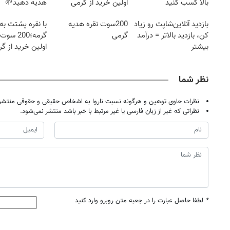
بالا کسب کنید
اولین خرید از گرمی
هدیه دهید🌱
شامپوجلبک40%تخفیف
بازدید آنلاین‌شاپت رو زیاد
200سوت نقره هدیه
با نقره پشتت به
کن، بازدید بالاتر = درآمد
گرمی
گرمه؛200 
بیشتر
اولین خرید از گ
نظر شما
نظرات حاوی توهین و هرگونه نسبت ناروا به اشخاص حقیقی و حقوقی منتشر 
نظراتی که غیر از زبان فارسی یا غیر مرتبط با خبر باشد منتشر نمی‌شود.
*
لطفا حاصل عبارت را در جعبه متن روبرو وارد کنید