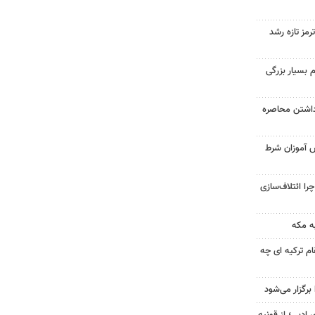
رمز تازه رشد
 بسیار بزرگی
داشتن محاصره
ش آموزان شرط
را ائتلاف‌سازی
ه مکه
ام ترکیه ای چه
رگزار می‌شود
 ادبی؛ از قونیه