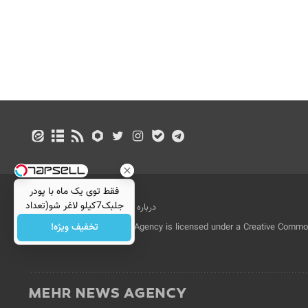
فقط توی یک ماه با پودر
جلبک7کیلو لاغر شو(تعداد
درباره ما
تماس با ما
بازرگانی
محدود)
تخفیف ویژه!
All Content by Mehr News Agency is licensed under a Creative Commons
License.