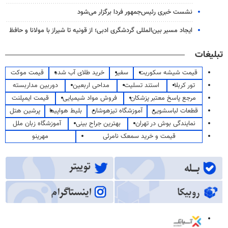
نشست خبری رئیس‌جمهور فردا برگزار می‌شود
ایجاد مسیر بین‌المللی گردشگری ادبی؛ از قونیه تا شیراز با مولانا و حافظ
تبلیغات
قیمت شیشه سکوریت
سفیر
خرید طلای آب شده
قیمت موکت
تور کربلا
استند تسلیت
مداحی اربعین
دوربین مداربسته
مرجع پاسخ معتبر پزشکان
فروش مواد شیمیایی
قیمت ایمپلنت
قطعات لباسشویی
آموزشگاه تیزهوشان
بلیط هواپیما
پرشین هتل
نمایندگی بوش در تهران
بهترین جراح بینی
آموزشگاه زبان ملل
قیمت و خرید سمعک نامرئی
مهرینو