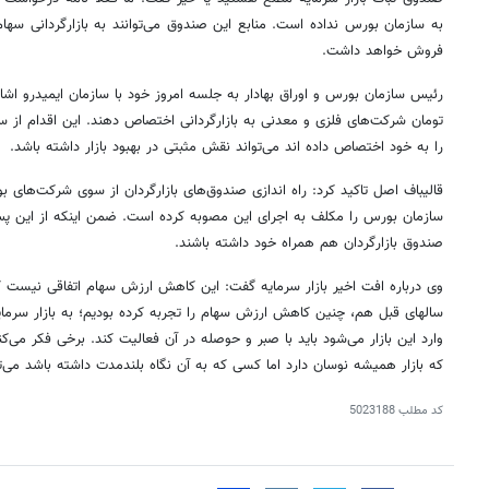
به سازمان بورس نداده است. منابع این صندوق می‌توانند به
بازارگردانی
سهام 
فروش خواهد داشت.
رئیس سازمان بورس و اوراق بهادار به جلسه امروز خود با سازمان
ایمیدرو
تومان شرکت‌های فلزی و معدنی به
بازارگردانی
را به خود اختصاص داده
اند
می‌تواند نقش مثبتی در بهبود بازار داشته باشد.
قالیباف اصل تاکید کرد: راه اندازی صندوق‌های
بازارگردان
از سوی شرکت‌های بو
سازمان بورس را مکلف به اجرای این مصوبه کرده است. ضمن اینکه از این پس 
صندوق
بازارگردان
هم همراه خود داشته باشند.
وی درباره افت اخیر بازار سرمایه گفت: این کاهش ارزش سهام اتفاقی نیست که
سالهای
قبل هم، چنین کاهش ارزش سهام را تجربه کرده بودیم؛ به بازار سرما
وارد این بازار می‌شود باید با صبر و حوصله در آن فعالیت کند. برخی فکر می‌کنند
۱۴
روزنامه‌های صبح پنج‌شنبه ۱۵ مرداد ۱۴۰۵
روزنام
که بازار همیشه نوسان دارد اما کسی که به آن نگاه بلندمدت داشته باشد می‌توا
کد مطلب
5023188