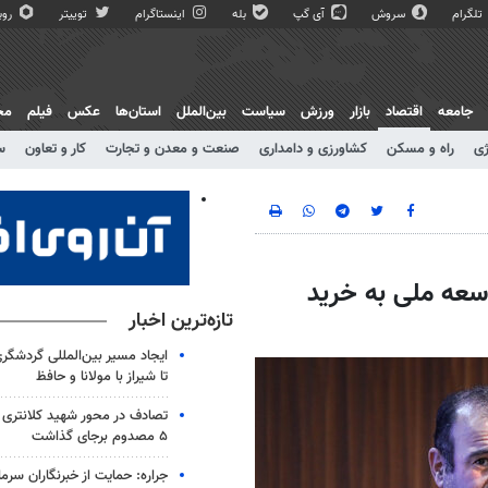
تلگرام
سروش
آی گپ
بله
اینستاگرام
توییتر
روبی
جامعه
اقتصاد
بازار
ورزش
سیاست
بین‌الملل
استان‌ها
عکس
فیلم
مج
ژی
راه و مسکن
کشاورزی و دامداری
صنعت و معدن و تجارت
کار و تعاون
س
عه ملی به خرید
تازه‌ترین اخبار
ایجاد مسیر بین‌المللی گردشگری
تا شیراز با مولانا و حافظ
۵ مصدوم برجای گذاشت
جراره: حمایت از خبرنگاران سرما