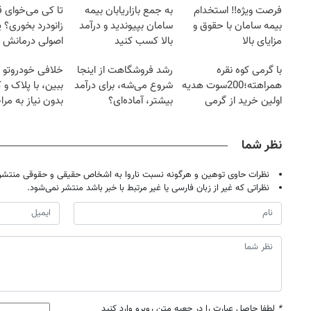
فرصت ویژه‼️ استخدام
به جمع بازاریابان بیمه
تا کی می‌خوای 
بیمه سامان با حقوق و
سامان بپیوندید و درآمد
زانودرد بخوری؟ ی
مزایای بالا
بالا کسب کنید
اصولی درمانش 
با گرمی کوه نقره
رشد فروشگاهت از اینجا
خلافی خودروتو ا
همراهته؛200سوت هدیه
شروع می‌شه، برای درآمد
ببین، با پلاک و 
اولین خرید از گرمی
بیشتر، آماده‌ای؟
بدون نیاز به مرا
حضوری
نظر شما
نظرات حاوی توهین و هرگونه نسبت ناروا به اشخاص حقیقی و حقوقی منتشر 
نظراتی که غیر از زبان فارسی یا غیر مرتبط با خبر باشد منتشر نمی‌شود.
*
لطفا حاصل عبارت را در جعبه متن روبرو وارد کنید