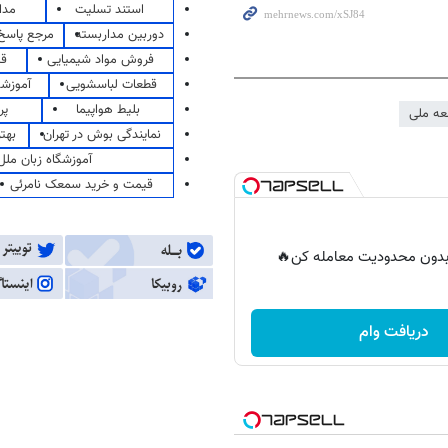
استند تسلیت
مدا
دوربین مداربسته
مرجع پاسخ 
فروش مواد شیمیایی
قی
قطعات لباسشویی
آموزشگ
بلیط هواپیما
پر
ه ملی
نمایندگی بوش در تهران
بهت
آموزشگاه زبان ملل
قیمت و خرید سمعک نامرئی
ر بدون محدودیت معامله کن🔥
دریافت وام