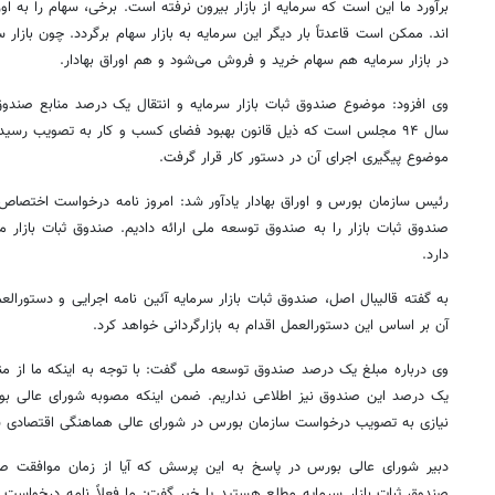
برآورد ما این است که سرمایه از بازار بیرون نرفته است. برخی، سهام را به او
اند
. ممکن است قاعدتاً بار دیگر این سرمایه به بازار سهام برگردد. چون بازا
در بازار سرمایه هم سهام خرید و فروش می‌شود و هم اوراق بهادار.
وی افزود: موضوع صندوق ثبات بازار سرمایه و انتقال یک درصد منابع صندو
سال ۹۴ مجلس است که ذیل قانون بهبود فضای کسب و کار به تصویب رسی
موضوع پیگیری اجرای آن در دستور کار قرار گرفت.
رئیس سازمان بورس و اوراق بهادار یادآور شد: امروز نامه درخواست اختصا
صندوق ثبات بازار را به صندوق توسعه ملی ارائه دادیم. صندوق ثبات بازار
دارد.
به گفته
قالیبال
اصل، صندوق ثبات بازار سرمایه آئین نامه اجرایی و دستورا
آن بر اساس این دستورالعمل اقدام به
بازارگردانی
خواهد کرد.
وی درباره مبلغ یک درصد صندوق توسعه ملی گفت: با توجه به اینکه ما از من
یک درصد این صندوق نیز اطلاعی نداریم. ضمن اینکه مصوبه شورای عالی بور
نیازی به تصویب درخواست سازمان بورس در شورای عالی هماهنگی اقتصادی سر
دبیر شورای عالی بورس در پاسخ به این پرسش که آیا از زمان موافقت ص
صندوق ثبات بازار سرمایه مطلع هستید یا خیر گفت: ما فعلاً نامه درخواست ر