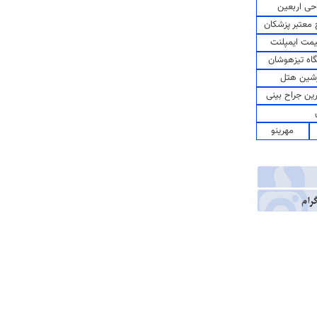
حی اربعین
معتبر پزشکان
مت ایمپلنت
اه تیزهوشان
شین هتل
رین جراح بینی
مهرینو