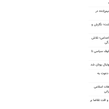
‌زاده» در
زگشت؛ نگارش و
اعدامی؛ تلاش
گی
لوف سیاسی تا
تبال یونان شد
 دعوت به
غات اسلامی
انی
و افت تقاضا بر