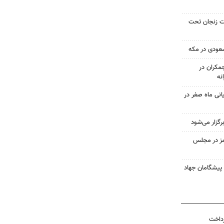
صد مساحت زنجان تحت
سعودی در مکه
کران در
یانی ماه صفر در
گزار می‌شود
مز در مجلس
 پیشگامان جهاد
رداخت