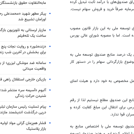
راق صندوق‌های با درآمد ثابت تبدیل کرده
مابه‌التفاوت حقوق بازنشستگان
ر سرمایه صرفاً خرید و فروش سهام نیست.
پیکر مطهر شهید «محمدعلی رحیم
اورامان تشییع شد
ق توسعه ملی به این بازار قانون مصوب
مازیار لرستانی به تلویزیون با
ده است. اما با مصوبه شورای عالی بورس
ساخت یک تله‌فیلم
«زنده‌شور» و روایت نجات پنج 
برای بخشش در آخرین شب زند
ص یک درصد منابع صندوق توسعه ملی به
 موضوع
بازارگردانی
سهام را در دستور کار
سامانه ضد موشکی لیزری؛ از ب
واقعیت میدانی
بازیکن خارجی استقلال راهی فو
لعمل مخصوص به خود دارد و هیئت امنای
آلبوم «آسیمه سر» منتشر شد؛
شنیدن حرکتِ زندگی
ابع این صندوق مطلع نیستیم لذا از رقم
پیام تسلیت رئیس سازمان تبلی
س برای انتقال این مبلغ کفایت کرده و
درپی درگذشت اندیشمند مازندر
ان قوا ندارد.
فشار هم‌زمان گرانی مواد اولیه 
ندوق توسعه ملی با اختصاص منابع به
بازار پلاستیک
ا اعلام کرده
ایم
و هنوز صندوق توسعه