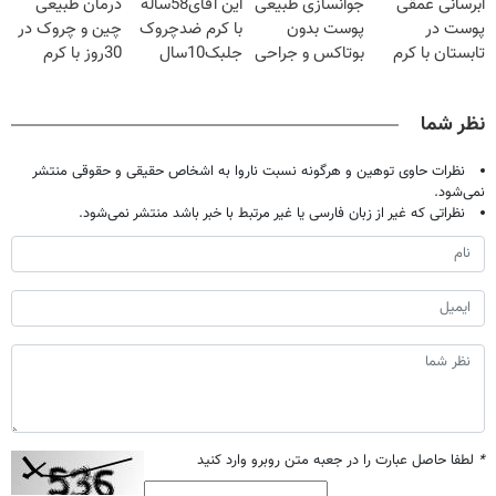
آبرسانی عمقی
جوانسازی طبیعی
این آقای58ساله
درمان طبیعی
شدی🔥
پوست در
پوست بدون
با کرم ضدچروک
چین و چروک در
تابستان با کرم
بوتاکس و جراحی
جلبک10سال
30روز با کرم
جوانساز آلمانی!
😳! خرید با
جوان
جوانساز
تخفیف ویژه
شد(سفارش با
آلمانی(45%تخفیف)
نظر شما
تخفیف)
نظرات حاوی توهین و هرگونه نسبت ناروا به اشخاص حقیقی و حقوقی منتشر
نمی‌شود.
نظراتی که غیر از زبان فارسی یا غیر مرتبط با خبر باشد منتشر نمی‌شود.
*
لطفا حاصل عبارت را در جعبه متن روبرو وارد کنید