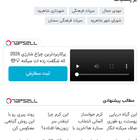
مهدی جمال
میراث فرهنگی
شهرداری شاهرود
شورای شهر شاهرود
میراث فرهنگی سمنان
پرکاربردترین چراغ شارژی 2026
که شگفت زده ات میکنه 💡😍
ثبت سفارش
مطالب پیشنهادی
این گیاه دریایی
کرم جوانساز
این کرم چرا
روند پیری رو با
پوستت رو طوری
آلمانی انتخاب
اینقدر سر
این روش گیاهی
صاف میکنه انگار
ستاره ها!خرید با
زبون‌ها افتاده؟
معکوس کن
20سال جوون
تخفیف