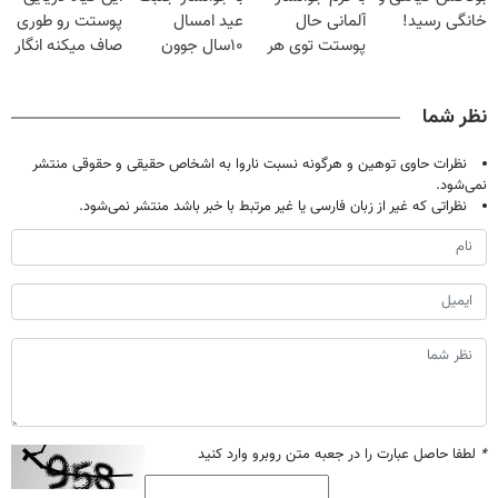
خانگی رسید!
آلمانی حال
عید امسال
پوستت رو طوری
پوستت توی هر
۱۰سال جوون
صاف میکنه انگار
فصلی
تری
20سال جوون
خوبه۴۵٪تخفیف
شدی🔥
نظر شما
نظرات حاوی توهین و هرگونه نسبت ناروا به اشخاص حقیقی و حقوقی منتشر
نمی‌شود.
نظراتی که غیر از زبان فارسی یا غیر مرتبط با خبر باشد منتشر نمی‌شود.
*
لطفا حاصل عبارت را در جعبه متن روبرو وارد کنید