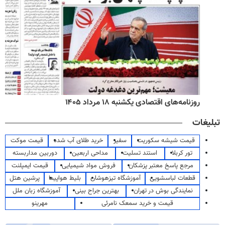
روزنامه‌های اقتصادی یکشنبه ۱۸ مرداد ۱۴۰۵
تبلیغات
قیمت شیشه سکوریت
سفیر
خرید طلای آب شده
قیمت موکت
تور کربلا
استند تسلیت
مداحی اربعین
دوربین مداربسته
مرجع پاسخ معتبر پزشکان
فروش مواد شیمیایی
قیمت ایمپلنت
قطعات لباسشویی
آموزشگاه تیزهوشان
بلیط هواپیما
پرشین هتل
نمایندگی بوش در تهران
بهترین جراح بینی
آموزشگاه زبان ملل
قیمت و خرید سمعک نامرئی
مهرینو