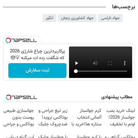
برچسب‌ها
جواد تاراسی
جهاد کشاورزی زنجان
انگور
پرکاربردترین چراغ شارژی 2026
که شگفت زده ات میکنه 💡😍
ثبت سفارش
مطالب پیشنهادی
لینک خرید بمب
کرم جوانساز
زیر تیغ جراحی و
جوانسازی طبیعی
جوانساز 2026!
آلمانی انتخاب
بوتاکس نروید!
پوست بدون
اونم با تخفیف
ستاره ها!خرید با
ضدچروک جلبک
بوتاکس و جراحی
ویژه
تخفیف
با40%تخفیف
😳! خرید با
بوتاکس گیاهی و
با کرم جوانساز
با جوانساز جلبک
این گیاه دریایی
تخفیف ویژه