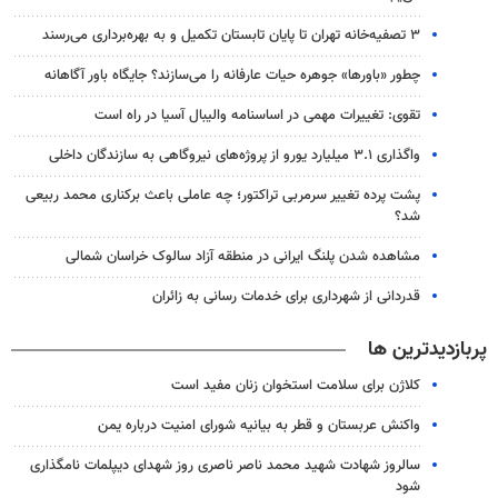
۳ ﺗﺼﻔﻴﻪ‌ﺧﺎﻧﻪ‌ تهران تا پایان تابستان تکمیل و به بهره‌برداری می‌رسند
چطور «باورها» جوهره حیات عارفانه را می‌سازند؟ جایگاه باور آگاهانه
تقوی: تغییرات مهمی در اساسنامه والیبال آسیا در راه است
واگذاری ۳.۱ میلیارد یورو از پروژه‌های نیروگاهی به سازندگان داخلی
پشت پرده تغییر سرمربی تراکتور؛ چه عاملی باعث برکناری محمد ربیعی
شد؟
مشاهده شدن پلنگ ایرانی در منطقه آزاد سالوک خراسان شمالی
قدردانی از شهرداری برای خدمات رسانی به زائران
پربازدیدترین ها
کلاژن برای سلامت استخوان زنان مفید است
واکنش عربستان و قطر به بیانیه شورای امنیت درباره یمن
سالروز شهادت شهید محمد ناصر ناصری روز شهدای دیپلمات نامگذاری
شود