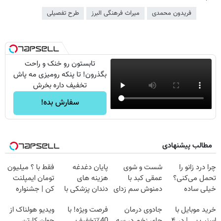
فریدون محمدی
میراث فرهنگی البرز
طرح تفصیلی
تابستون رو خنک و راحت
بگذرون! تا پنکه رومیزی مه پاش
تخفیف داره بخرش
سفارش بده!
مطالب پیشنهادی
چرا درد زانو را
شست و شوی
پایان دغدغه
فقط با ؟ میلیون
تحمل می‌کنی؟
عمقی کبد با
هزینه های
تومان ایمپلنت
خیلی ساده
دمنوش سم زدای
دندان پزشکی با
کن | جشنواره
درمنزل درمانش
گیاهی
پک سفید کننده
تموم نشه !!!
خرید موبایل با
جادوی درمان
فرصت ویژه! با
ویدیو هولناک از
کن
خانگی
اسنپ پی | در ۴
جای زخم در سه
40٪تخفیف
جوان کارتن