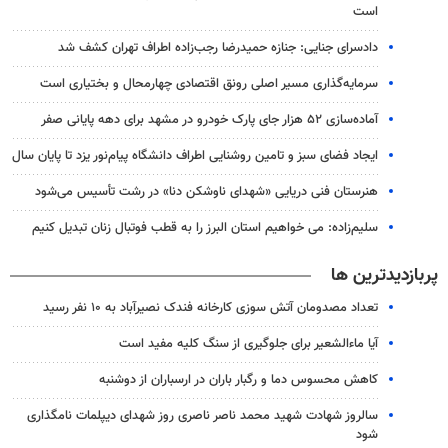
است
دادسرای جنایی: جنازه حمیدرضا رجب‌زاده اطراف تهران کشف شد
سرمایه‌گذاری مسیر اصلی رونق اقتصادی چهارمحال و بختیاری است
آماده‌سازی ۵۲ هزار جای پارک خودرو در مشهد برای دهه پایانی صفر
ایجاد فضای سبز و تامین روشنایی اطراف دانشگاه پیام‌نور یزد تا پایان سال
هنرستان فنی دریایی «شهدای ناوشکن دنا» در رشت تأسیس می‌شود
سلیم‌زاده: می خواهیم استان البرز را به قطب فوتبال زنان تبدیل کنیم
پربازدیدترین ها
تعداد مصدومان آتش سوزی کارخانه فندک نصیرآباد به ۱۰ نفر رسید
آیا ماءالشعیر برای جلوگیری از سنگ کلیه مفید است
کاهش محسوس دما و رگبار باران در ارسباران از دوشنبه
سالروز شهادت شهید محمد ناصر ناصری روز شهدای دیپلمات نامگذاری
شود