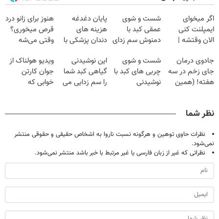
اگر میخوای
شست و شوی
پایان دغدغه
هنوز برای زانو درد
ایمپلنت کنی
عمقی کبد با
هزینه های
قرص میخوری؟
الان وقتشه |
دمنوش سم زدای
دندان پزشکی با
وقتی می‌شه
فقط با ۲۵
گیاهی
پک سفید کننده
بدون عمل
جادوی درمان
شست و شوی
این نوشیدنی
ویدیو هولناک از
میلیون تومان!!!
خانگی
درمانش کرد؟؟؟؟
جای زخم در سه
چربی های کبد با
گیاهی کبد شما
جوان کارتن
هفته! (همین
نوشیدنی
را سم زدایی می
خوابی که
حالا رایگان
گیاهی(55%تخفیف)
کند (با ضمانت
میلیاردر شد.
صحبت کنید)
مرجوعی)
آموزش رایگان
نظر شما
نظرات حاوی توهین و هرگونه نسبت ناروا به اشخاص حقیقی و حقوقی منتشر
نمی‌شود.
نظراتی که غیر از زبان فارسی یا غیر مرتبط با خبر باشد منتشر نمی‌شود.