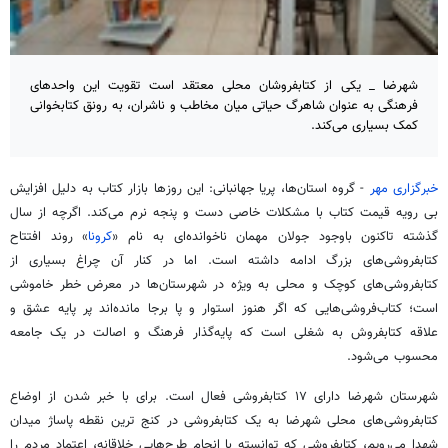
شهرضا _ یکی از کتابفروشان محلی معتقد است تقویت این واحدهای
فرهنگی به عنوان شاهرگ حیاتی میان مخاطب و ناشران، به رونق کتابخوانی
کمک بسیاری می‌کند.
خبرگزاری مهر
- گروه استان‌ها، پریا جهانبانی: این روزها بازار کتاب به دلیل افزایش
بی رویه قیمت کتاب با مشکلات خاصی دست و پنجه نرم می‌کند. اگرچه از سال
گذشته تاکنون باوجود جولان مهمان ناخوانده‌ای به نام «
کرونا
» روند افتتاح
کتابفروشی‌های بزرگ ادامه داشته است. اما در کنار آن چراغ بسیاری از
کتابفروشی‌های کوچک و محلی به ویژه در شهرستان‌ها در معرض خطر خاموشی
است؛ کتاب‌فروشی‌هایی که اگر هنوز استوار و پا برجا مانده‌اند پر پایه عشق و
علاقه
کتابفروش
به شغلی است که پایه‌گذار فرهنگ و اصالت در یک جامعه
محسوب می‌شود.
شهرستان شهرضا دارای ۱۷ کتابفروشی فعال است. برای با خبر شدن از اوضاع
کتابفروشی‌های محلی شهرضا به یک کتابفروشی در کنج ترین نقطه پاساژ میدان
شهدا می‌رویم، کتابفروشی که توانسته با انجام طرح‌هایی خلاقانه، اعتماد مردم را