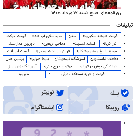
روزنامه‌های صبح شنبه ۱۷ مرداد ۱۴۰۵
تبلیغات
قیمت شیشه سکوریت
سفیر
خرید طلای آب شده
قیمت موکت
تور کربلا
استند تسلیت
مداحی اربعین
دوربین مداربسته
مرجع پاسخ معتبر پزشکان
فروش مواد شیمیایی
قیمت ایمپلنت
قطعات لباسشویی
آموزشگاه تیزهوشان
بلیط هواپیما
پرشین هتل
نمایندگی بوش در تهران
بهترین جراح بینی
آموزشگاه زبان ملل
قیمت و خرید سمعک نامرئی
مهرینو