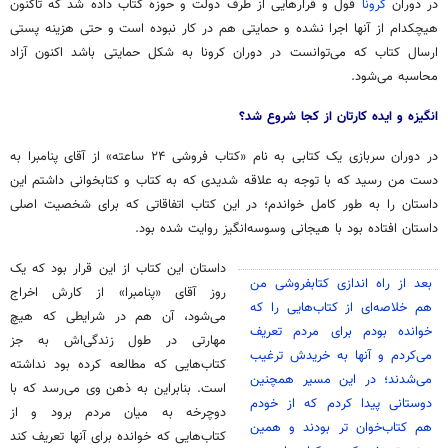
در دوران
کرونا
قول و قرارهایی از طرف دولت و حوزه کتاب داده شد که تاکنون
هیچکدام از آنها اجرا نشده و حمایتی هم در کار نبوده است و حتی هزینه پستی
ارسال کتاب که می‌توانست در دوران کرونا به شکل حمایتی باشد اکنون آزاد
محاسبه می‌شود.
انگیزه و ایده کارتان از کجا شروع شد؟
در دوران سربازی یک کتابی به نام «کتاب فروشی ۲۴ ساعته» از آقای پنامبرا به
دست من رسید که با توجه به علاقه شدیدی که به کتاب و کتابخوانی داشتم این
داستان را به طور کامل خواندم؛ در این کتاب اتفاقاتی که برای شخصیت اصلی
داستان افتاده بود با هیجانی وسوسه‌انگیز روایت شده بود.
داستان این کتاب از این قرار بود که یک
بعد از راه اندازی کتابفروشی من
روز آقای «پنامبرا» از کارش اخراج
هم خلاصه‌ای از کتاب‌هایی را که
می‌شود، آن هم در شرایطی که هیچ
خوانده بودم برای مردم تعریف
مهارتی در طول زندگی‌اش به جز
می‌کردم و آنها به خریدش ترغیب
کتاب‌هایی که مطالعه کرده بود نداشته
می‌شدند؛ در این مسیر همچنین
است. بنابراین به ذهن وی می‌رسد که با
دوستانی پیدا کردم که از خودم
دوچرخه به میان مردم برود و از
هم کتاب‌خوان تر بودند و همین
کتاب‌هایی که خوانده برای آنها تعریف کند