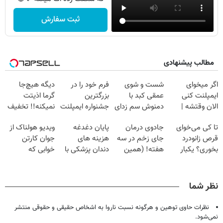
ثبت سفارش
مطالب پیشنهادی
اگر میخوای
شست و شوی
فرم خود را در
دیگه هیچ‌جا
ایمپلنت کنی
عمقی کبد با
بزرگترین
گرما اذیتت
الان وقتشه |
دمنوش سم زدای
جشنواره ایمپلنت
نمیکنه!! تخفیف
فقط با ۲۵
گیاهی
تهران پر کنید ! |
ویژه رو از دست
تا کی می‌خوای
جادوی درمان
پایان دغدغه
ویدیو هولناک از
میلیون تومان!!!
فقط ۲۵ میلیون
نده
قرص زانودرد
جای زخم در سه
هزینه های
جوان کارتن
بخوری؟ یکبار
هفته! (همین
دندان پزشکی با
خوابی که
اصولی درمانش
حالا رایگان
پک سفید کننده
میلیاردر شد.
کن
صحبت کنید)
خانگی
آموزش رایگان
نظر شما
نظرات حاوی توهین و هرگونه نسبت ناروا به اشخاص حقیقی و حقوقی منتشر
نمی‌شود.