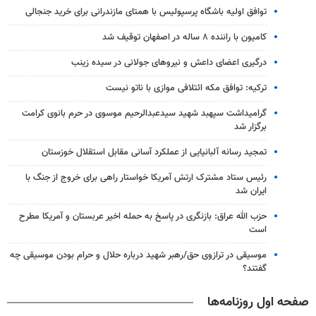
توافق اولیه باشگاه پرسپولیس با همتای مازندرانی برای خرید جنجالی
کامیون با راننده ۸ ساله در اصفهان توقیف شد
درگیری اعضای داعش و نیروهای جولانی در سیده زینب
ترکیه: توافق مکه ائتلافی موازی با ناتو نیست
گرامیداشت سپهبد شهید سیدعبدالرحیم موسوی در حرم بانوی کرامت
برگزار شد
تمجید رسانه آلبانیایی از عملکرد آسانی مقابل استقلال خوزستان
رئیس ستاد مشترک ارتش آمریکا خواستار راهی برای خروج از جنگ با
ایران شد
حزب الله عراق: بازنگری در پاسخ به حمله اخیر عربستان و آمریکا مطرح
است
موسیقی در ترازوی حق/رهبر شهید درباره حلال و حرام بودن موسیقی چه
گفتند؟
صفحه اول روزنامه‌ها