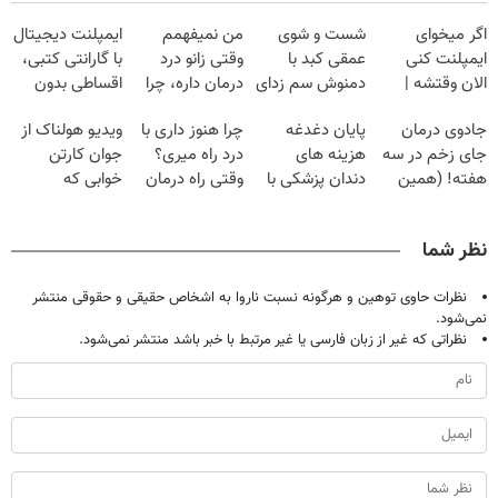
اگر میخوای
شست و شوی
من نمیفهمم
ایمپلنت دیجیتال
ایمپلنت کنی
عمقی کبد با
وقتی زانو درد
با گارانتی کتبی،
الان وقتشه |
دمنوش سم زدای
درمان داره، چرا
اقساطی بدون
فقط با ۲۵
گیاهی
دردش رو داری
چک و بدون
جادوی درمان
پایان دغدغه
چرا هنوز داری با
ویدیو هولناک از
میلیون تومان!!!
تحمل میکنی؟❗
ضامن
جای زخم در سه
هزینه های
درد راه میری؟
جوان کارتن
هفته! (همین
دندان پزشکی با
وقتی راه درمان
خوابی که
حالا رایگان
پک سفید کننده
جلو پاته!
میلیاردر شد.
صحبت کنید)
خانگی
آموزش رایگان
نظر شما
نظرات حاوی توهین و هرگونه نسبت ناروا به اشخاص حقیقی و حقوقی منتشر
نمی‌شود.
نظراتی که غیر از زبان فارسی یا غیر مرتبط با خبر باشد منتشر نمی‌شود.