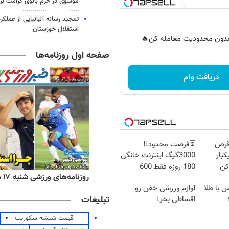
موسوی در حرم بانوی کرامت برگ
تمجید رسانه آلبانیایی از عملکر
استقلال خوزستان
ر بدون محدودیت معامله کن🔥
صفحه اول روزنامه‌ها
دریافت وام
قرص
⏳فرصت محدود!!
کبار
3000گیگ اینترنت خانگی
کن
180 روزه فقط 600
ه‌های اقتصادی شنبه ۱۷ مرداد ۱۴۰۵
روزنامه‌های ورزشی شنبه ۱۷ مرداد ۱۴۰۵
هزارتومان!!
ن با طلا
لوازم ورزشی خفن رو
تبلیغات
اقساطی بخر!
قیمت شیشه سکوریت