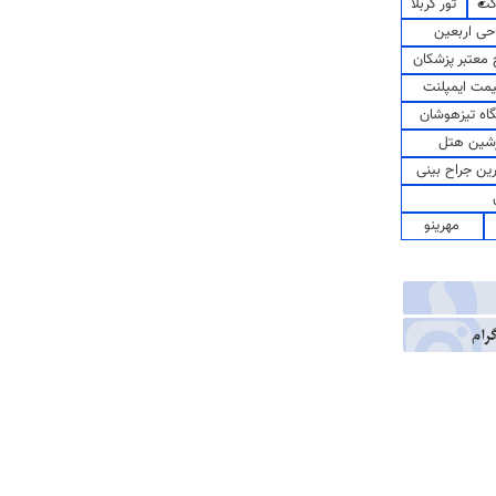
کت
تور کربلا
حی اربعین
معتبر پزشکان
مت ایمپلنت
اه تیزهوشان
شین هتل
رین جراح بینی
مهرینو