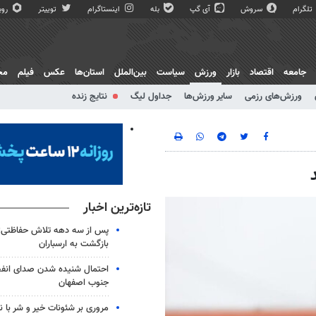
تلگرام
سروش
آی گپ
بله
اینستاگرام
توییتر
روبی
جامعه
اقتصاد
بازار
ورزش
سیاست
بین‌الملل
استان‌ها
عکس
فیلم
مج
ورزش‌های رزمی
سایر ورزش‌ها
جداول لیگ
نتایج زنده
تازه‌ترین اخبار
پس از سه دهه تلاش حفاظتی؛ م
بازگشت به ارسباران
احتمال شنیده شدن صدای انفجا
جنوب اصفهان
مروری بر شئونات خیر و شر با ن