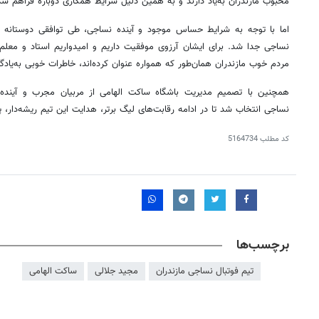
محبوب مازندران به‌یاد دارند و
به همین دلیل
شرایط همکاری دوباره فراهم شد
اما با
توجه
به شرایط حساس موجود و آینده نساجی، طی توافقی دوستانه این
نساجی جدا شد. برای ایشان آرزوی موفقیت داریم و امیدواریم استاد و معلم ا
مردم خوب مازندران همان‌طور که همواره عنوان کرده‌اند، خاطرات خوبی به‌یادگا
همچنین با تصمیم مدیریت باشگاه ساکت الهامی از مربیان مجرب و آینده‌دا
نساجی انتخاب شد تا در ادامه رقابت‌های لیگ برتر، هدایت این تیم ریشه‌دار،
پ
کد مطلب
5164734
برچسب‌ها
تیم فوتبال نساجی مازندران
مجید جلالی
ساکت الهامی