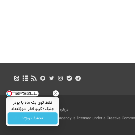
فقط توی یک ماه با پودر
جلبک7کیلو لاغر شو(تعداد
درباره ما
تماس با ما
بازرگانی
محدود)
تخفیف ویژه!
All Content by Mehr News Agency is licensed under a Creative Commons
License.