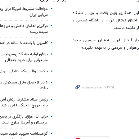
.
موافقت مشروط آمریکا برای بر
 همکاری پایان یافت و وی از باشگاه
دریایی ایران
خلاق فوتبال ایران، از باشگاه نساجی و
درگیری اعضای داعش و نیروهای
ر داشته باشند.
سیده زینب
ر فوتبال ایران به‌عنوان سرمربی جدید
کامیون با راننده ۸ ساله در اصفهان توقیف شد
رهوادار
و مردمی را به‌عهده بگیرد.»
توافق اولیه باشگاه پرسپولیس 
مازندرانی برای خرید جنجالی
ترکیه: توافق مکه ائتلافی موازی
۶ نفر از حریق منزل مسکونی 
یافتند
رئیس ستاد مشترک ارتش آمریکا
برای خروج از جنگ با ایران شد
حزب الله عراق: بازنگری در پاسخ
عربستان و آمریکا مطرح است
گرامیداشت سپهبد شهید سیدعب