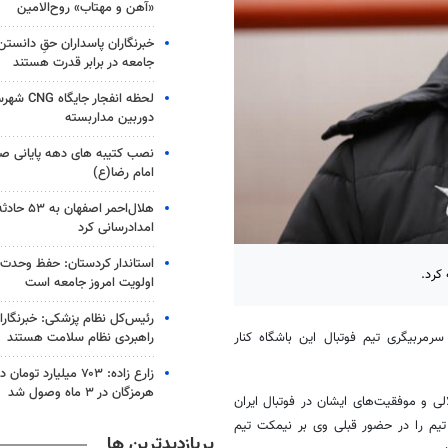
«آهن و مهتاب» روح‌الامین
‏خبرنگاران پاسداران حقِ دانستن
جامعه در برابر قدرت هستند
لحظه انفجار
دوربین مداربسته
نصب کتیبه های دهه پایانی صف
امام رضا(ع)
هلال‌احمر اص
امدادرسانی کرد
استاندار کردستان: حفظ وحدت 
 کرد.
اولویت امروز جامعه است
رئیس‌کل نظام پزشکی: خبرنگار
راهبردی نظام سلامت هستند
سرمربیگری تیم فوتبال این باشگاه کنار
زارع زاده: ۷۰۳ میلیارد ت
هرمزگان در ۳ ماه وصول شد
ی و موفقیت‌های ایشان در فوتبال ایران
تیم را در حضور قبلی وی بر نیمکت تیم
پربازدیدترین ها