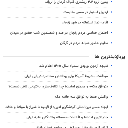
زمین لرزه ۴.۶ ریشتری گلباف کرمان را لرزاند
اردبیل استوار در مسیر مقاومت
اقامه نماز استغاثه در شهر زنجان
اجتماع حماسی مردم زنجان در صد و شصتمین شب حضور در میدان
تداوم حضور شبانه مردم در گرگان
پربازدیدترین ها
نتیجه آزمون ورودی سمپاد سال ۱۴۰۵ اعلام شد
موافقت مشروط آمریکا برای برداشتن محاصره دریایی ایران
«توافق مکه» و معمای امنیت؛ چرا ائتلاف‌سازی به‌تنهایی کافی نیست؟
واکنش صنعا به توافق سه جانبه مکه
ایجاد مسیر بین‌المللی گردشگری ادبی؛ از قونیه تا شیراز با مولانا و حافظ
جدیدترین ادعاها و اقدامات خصمانه واشنگتن علیه ایران
۶ نفر از حریق منزل مسکونی در مشهد نجات یافتند