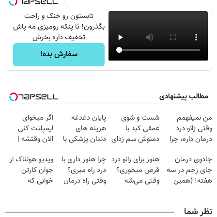
تابستون رو خنک و راحت
بگذرون! تا پنکه رومیزی مه پاش
تخفیف داره بخرش
سفارش بده!
مطالب پیشنهادی
من نمیفهمم
شست و شوی
پایان دغدغه
اگر میخوای
وقتی زانو درد
عمقی کبد با
هزینه های
ایمپلنت کنی
درمان داره، چرا
دمنوش سم زدای
دندان پزشکی با
الان وقتشه |
دردش رو داری
گیاهی
پک سفید کننده
فقط با ۲۵
جادوی درمان
هنوز برای زانو درد
چرا هنوز داری با
ویدیو هولناک از
تحمل میکنی؟❗
خانگی
میلیون تومان!!!
جای زخم در سه
قرص میخوری؟
درد راه میری؟
جوان کارتن
هفته! (همین
وقتی می‌شه
وقتی راه درمان
خوابی که
حالا رایگان
بدون عمل
جلو پاته!
میلیاردر شد.
صحبت کنید)
درمانش کرد؟؟؟؟
آموزش رایگان
نظر شما