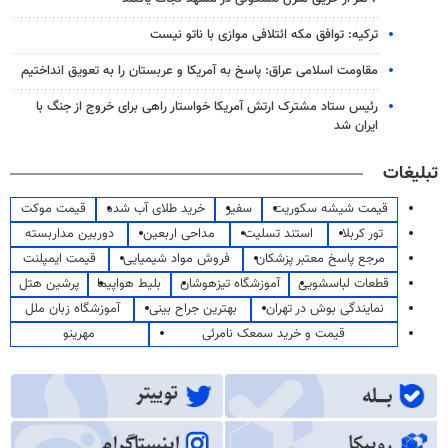
ترکیه: توافق مکه ائتلافی موازی با ناتو نیست
مقاومت اسلامی عراق: پاسخ به آمریکا و عربستان را به تعویق انداختیم
رئیس ستاد مشترک ارتش آمریکا خواستار راهی برای خروج از جنگ با
ایران شد
تبلیغات
قیمت شیشه سکوریت
سفیر
خرید طلای آب شده
قیمت موکت
تور کربلا
استند تسلیت
مداحی اربعین
دوربین مداربسته
مرجع پاسخ معتبر پزشکان
فروش مواد شیمیایی
قیمت ایمپلنت
قطعات لباسشویی
آموزشگاه تیزهوشان
بلیط هواپیما
پرشین هتل
نمایندگی بوش در تهران
بهترین جراح بینی
آموزشگاه زبان ملل
قیمت و خرید سمعک نامرئی
مهرینو