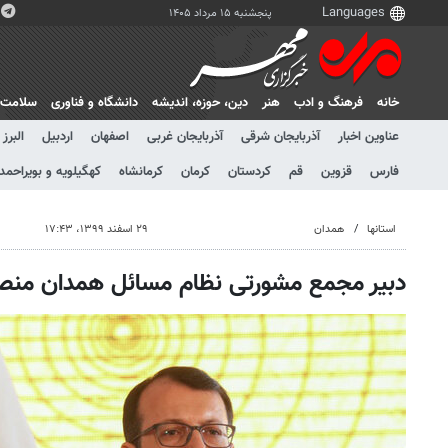
پنجشنبه ۱۵ مرداد ۱۴۰۵
خانه
فرهنگ و ادب
هنر
دين، حوزه، انديشه
دانشگاه و فناوری
سلامت
عناوین اخبار
آذربایجان شرقی
آذربایجان غربی
اصفهان
اردبیل
البرز
فارس
قزوین
قم
کردستان
کرمان
کرمانشاه
کهگیلویه و بویراحمد
استانها
همدان
۲۹ اسفند ۱۳۹۹، ۱۷:۴۳
دبیر مجمع مشورتی نظام مسائل همدان من