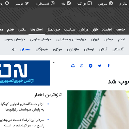
تلگرام
سروش
آی گپ
بله
اینستاگرام
توییتر
روبی
جامعه
اقتصاد
بازار
ورزش
سیاست
بین‌الملل
استان‌ها
عکس
فیلم
مج
ایلام
بوشهر
تهران
چهارمحال و بختیاری
خراسان جنوبی
خراسان رضوی
گلستان
گیلان
لرستان
مازندران
مرکزی
هرمزگان
همدان
یزد
صوب شد
تازه‌ترین اخبار
الزام دستگاه‌های اجرایی کهگیلو
به پایش هوشمند ژنراتورها
سردار ابن‌الرضا: دست نیروهای
پاسخ به هر تهدیدی پر است