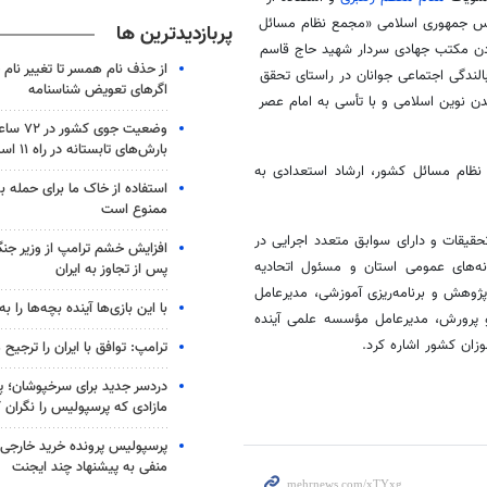
دس جمهوری اسلامی «مجمع نظام مسائل
پربازدیدترین ها
دن مکتب جهادی سردار شهید حاج قاسم
از حذف نام همسر تا تغییر نام خ
الندگی اجتماعی جوانان در راستای تحقق
اگرهای تعویض شناسنامه
ن نوین اسلامی و با
تأسی
به امام عصر
وضعیت جوی
بارش‌های تابستانه در راه ۱۱ استان
ظام مسائل کشور، ارشاد استعدادی به
استفاده از خاک ما برای حمله 
ممنوع است
حقیقات و دارای سوابق متعدد اجرایی در
افزایش خشم ترامپ از وزیر جن
ه‌های عمومی استان و مسئول اتحادیه
پس از تجاوز به ایران
ژوهش و برنامه‌ریزی آموزشی، مدیرعامل
با این بازی‌ها آینده بچه‌ها را به
و پرورش، مدیرعامل مؤسسه علمی آینده
زان کشور اشاره کرد.
ترامپ: توافق با ایران را ترجیح
دردسر جدید برای سرخپوشان؛ پی
مازادی که پرسپولیس را نگران ک
پرسپولیس پرونده خرید خارجی 
منفی به پیشنهاد چند ایجنت