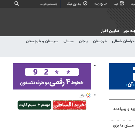
نتایج زنده
کا
ایتا
جداول لیگ
له مهر
عناوین اخبار
خراسان شمالی
خوزستان
زنجان
سمنان
سیستان و بلوچستان
یه و بویراحمد
 مسلح ما برای