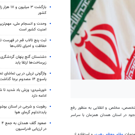
بازگشت ۳ میلیون
کشور
وحدت و انسجام ملی، مهم‌ترین 
امنیت کشور است
ثبت پنج تالاب قم در فهرست تا
حفاظت و احیای تالاب‌ها
دشتستان گنج پنهان گردشگری 
زیرساخت‌ها ارتقا یابد
واژگونی تریلی در پی تماشای ت
یاسوج ۱۴ مصدوم برجا گذاشت
خورشیدی: وزش باد شدید تا شنب
ادامه دارد
رطوبت و شرجی در استان بوشه
متخصص، مخلص و انقلابی به منظور رفع
یابد؛تداوم گرمای هوا
ود در استان همدان همزمان با سراسر
صعو
در ارزیابی فدراسیون
منویات
مقام معظم رهبری
و استفاده از