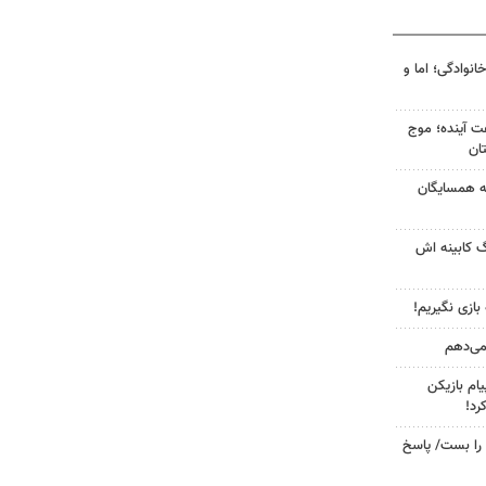
انوادگی؛ اما و
 کشور در ۷۲ ساعت آینده؛ موج
به همسایگان
گ کابینه اش
 بازی نگیریم!
 می‌دهم
ام بازیکن
رد!
را بست/ پاسخ