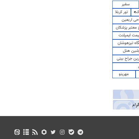
سفیر
کت
تور کربلا
حی اربعین
معتبر پزشکان
مت ایمپلنت
اه تیزهوشان
شین هتل
رین جراح بینی
مهرینو