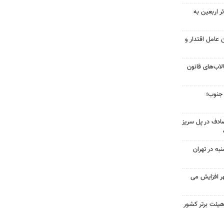
 و ۱۷ هزار زائر اربعین به
عامل اقتدار و
لاب‌های قانون
جنوب؛
صادف در پل سریز
ه در تهران
ر افزایش می
د گلف همدان به جمع ۴ هیئت برتر کشور