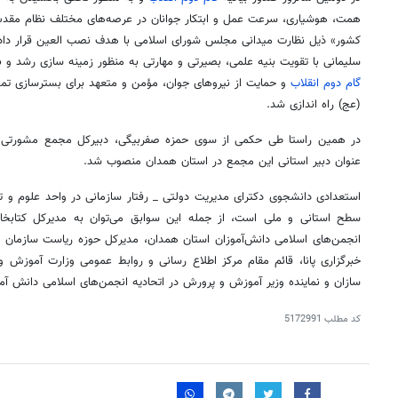
همت، هوشیاری، سرعت عمل و ابتکار جوانان در عرصه‌های مختلف نظام مق
کشور» ذیل نظارت میدانی مجلس شورای اسلامی با هدف نصب العین قرار دا
سلیمانی با تقویت بنیه علمی، بصیرتی و مهارتی به منظور زمینه سازی رشد و ب
گام دوم انقلاب
و حمایت از نیروهای جوان، مؤمن و متعهد برای بسترسازی تمد
(
عج
) راه اندازی شد.
در همین راستا طی حکمی از سوی حمزه
صفربیگی
، دبیرکل مجمع مشورتی ن
عنوان دبیر استانی این مجمع در استان همدان منصوب شد.
استعدادی دانشجوی دکترای مدیریت دولتی _ رفتار سازمانی در واحد علوم و ت
سطح استانی و ملی است، از جمله این سوابق می‌توان به مدیرکل کتابخان
انجمن‌های اسلامی دانش‌آموزان استان همدان، مدیرکل حوزه ریاست سازمان پ
خبرگزاری
پانا
، قائم مقام مرکز اطلاع رسانی و روابط عمومی وزارت آموزش 
سازان و نماینده وزیر آموزش و پرورش در اتحادیه انجمن‌های اسلامی دانش آمو
کد مطلب
5172991