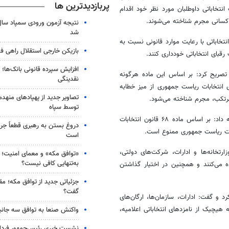
پربازدیدترین ها
نتخاباتی داوطلبان مورد نظر خود اقدام
ن کسانی مجرم شناخته می‌شوند.
شد
نتخاباتی با رعایت موارد قانونی نسبت به
بازیکن خارجی استقلال راهی فو
رقبای انتخاباتی خودداری کنند.
افزایش سپرده قانونی بانک‌ها؛ ت
ست جمهوری، تصریح کرد: بر اساس این ماده هرگونه
نقدینگی
 انتخابات ریاست جمهوری از میز خطابه
تصاویر جدید از پهپادهای منهدم
مرتکب، مجرم شناخته می‌شود.
توسط سپاه
رئیس هیأت نظارت بر سیزدهمین دوره انتخابات ریاست جمهوری گیلان ادامه داد: بر اساس ماده ۶۸ قانون انتخابات
دروغ بستن به رهبری قطعاً جرم
ابات ریاست جمهوری ممنوع است.
است
رتخانه‌ها و ادارات، شرکت‌های دولتی،
«توافق مکه» و معمای امنیت؛ چ
به‌تنهایی کافی نیست؟
 می‌کنند و همچنین در اختیار گذاشتن
جزئیاتی جدید از توافق مکه؛ مق
گفت؟
 جمهوری اشاره کرد و گفت: ادارات، سازمان‌ها، ارگان‌های
 هیچیک از نامزدهای انتخاباتی اعلامیه،
واکنش صنعا به توافق سه جانب
نشست خبری رئیس‌جمهور فردا ب