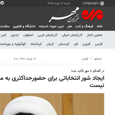
شنبه ۱۷ مرداد ۱۴۰۵
خانه
فرهنگ و ادب
هنر
دين، حوزه، انديشه
دانشگاه و فناوری
سلامت
عناوین اخبار
آذربایجان شرقی
آذربایجان غربی
اصفهان
اردبیل
البرز
فارس
قزوین
قم
کردستان
کرمان
کرمانشاه
کهگیلویه و بویراحمد
استانها
گیلان
۱۸ خرداد ۱۴۰۰، ۸:۰۱
در گفتگو با مهر تأکید شد؛
ایجاد شور انتخاباتی برای حضورحداکثری به مع
نیست