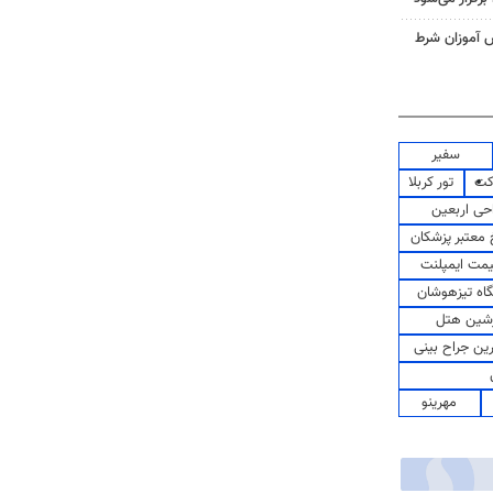
ش آموزان شرط
سفیر
کت
تور کربلا
حی اربعین
معتبر پزشکان
مت ایمپلنت
اه تیزهوشان
شین هتل
رین جراح بینی
مهرینو