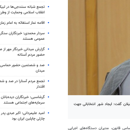
تجمع شبانه سنندجی‌ها در لبیک
انقلاب اسلامی وحمایت از وطن
اقامه نماز استغاثه به امام زمان
سردار محمدی: خبرنگاران سنگربا
عمومی هستند
گزارش میدانی خبرنگار مهر از
حضور مردم آستانه
صد و شصتمین حضور حماسی لن
میدان
تجمع مردم آستارا در صد و 
اقتدار
گرشاسبی: خبرنگاران دیده‌بانان
سرمایه‌های اجتماعی هستند
ان گفت: ایجاد شور انتخاباتی جهت
امید علیمردانی: اکبر عبدی پدر
چارلی چاپلین ایران بود
ساس قانون، مدیران دستگاه‌های اجرایی