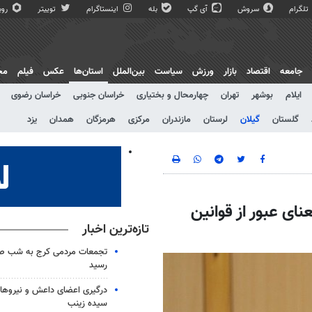
تلگرام
سروش
آی گپ
بله
اینستاگرام
توییتر
روبی
جامعه
اقتصاد
بازار
ورزش
سیاست
بین‌الملل
استان‌ها
عکس
فیلم
مج
ایلام
بوشهر
تهران
چهارمحال و بختیاری
خراسان جنوبی
خراسان رضوی
گلستان
گیلان
لرستان
مازندران
مرکزی
هرمزگان
همدان
یزد
نای عبور از قوانین
تازه‌ترین اخبار
تجمعات مردمی کرج به شب ص
رسید
درگیری اعضای داعش و نیروهای
سیده زینب