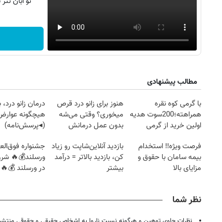
تو آبان تت
مطالب پیشنهادی
با گرمی کوه نقره
هنوز برای زانو درد قرص
درمان زانو درد، 
همراهته؛200سوت هدیه
میخوری؟ وقتی می‌شه
هیچگونه عوارض 
اولین خرید از گرمی
بدون عمل درمانش
(◂پرسش‌نامه)
کرد؟؟؟؟
فرصت ویژه‼️ استخدام
بازدید آنلاین‌شاپت رو زیاد
جشنواره فوق‌العا
بیمه سامان با حقوق و
کن، بازدید بالاتر = درآمد
ورسلند💰🔥 شرو
مزایای بالا
بیشتر
در ورسلند 💰🔥
نظر شما
نظرات حاوی توهین و هرگونه نسبت ناروا به اشخاص حقیقی و حقوقی منتشر 