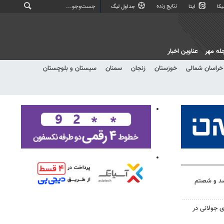
نتایج زنده
کا
ایتا
جداول لیگ
له مهر
عناوین اخبار
خراسان شمالی
خوزستان
زنجان
سمنان
سیستان و بلوچستان
د و شصتم
 جولانی در