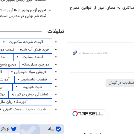
داکثری به معنای عبور از قوانین
مصرح
اجرای آزمون‌های غربالگری دان
ثبت نام نهایی در مدارس است
تبلیغات
قیمت شیشه سکوریت
خرید طلای آب شده
قیمت مو
استند تسلیت
مدا
دوربین مداربسته
مرجع پاسخ 
فروش مواد شیمیایی
قی
قطعات لباسشویی
آموزشگ
تخابات در گیلان
بلیط هواپیما
پر
نمایندگی بوش در تهران
بهت
آموزشگاه زبان ملل
قیمت و خرید سمعک نامرئی