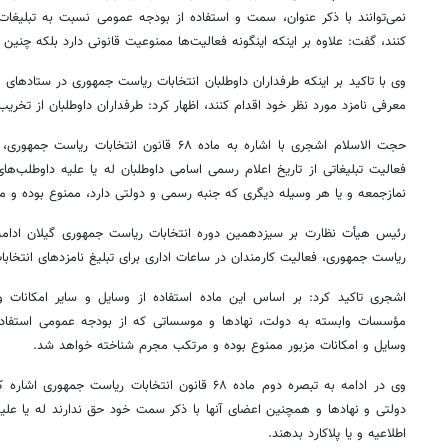
نمی‌توانند با ذکر عنوان، سمت و استفاده از بودجه عمومی نسبت به تبلیغات ا
کنند، گفت: علاوه بر اینکه اینگونه فعالیت‌ها ممنوعیت قانونی دارد بلکه چنی
وی با تاکید بر اینکه طرفداران داوطلبان انتخابات ریاست جمهوری در ستادهای ا
معرفی نامزد مورد نظر خود اقدام کنند، اظهار کرد: طرفداران داوطلبان از تخریب 
حجت الاسلام
اشجری
با اشاره به ماده ۶۸ قانون انتخابات ریا
فعالیت تبلیغاتی از تاریخ اعلام رسمی اسامی داوطلبان
له
یا علیه داوطلب‌های
نمازجمعه و یا هر وسیله دیگری که جنبه رسمی و دولتی دارد، ممنوع بوده و 
ریاست جمهوری، فعالیت کارمندان در ساعات اداری برای تبلیغ نامزدهای انتخ
اشجری
تاکید کرد: بر اساس این ماده استفاده از وسایل و سایر امکانات وزا
مؤسسات وابسته به دولت، نهادها و موسساتی که از بودجه عمومی استفاده
وسایل و امکانات مزبور ممنوع بوده و مرتکب مجرم شناخته خواهد شد.
وی در ادامه به تبصره دوم ماده ۶۸ قانون انتخابات ریاست
دولتی و نهادها و همچنین اعضای آنها با ذکر سمت خود حق ندارند
له
یا علیه
اطلاعیه و یا پلاکارد بدهند.