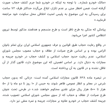
«مالک خودرو شماره… با توجه به اینکه در خودرو شما جرم کشف حجاب صورت
گرفته است ضمن اخطار مبنی بر عدم تکرار، ابلاغ می‌گردد حداکثر ظرف ۷۲ ساعت
برای رسیدگی به این موضوع به پلیس امنیت اخلاقی محل سکونت خود مراجعه
فرمایید.»
پیامکی که متکی به طرح ناظر است و طرح منسجم و هدفمند مذکور توسط نیروی
انتظامی کشور اجرا می‌شود.
در واقع رعایت حجاب طبق قوانین و عرف جمهوری اسلامی ایران برای تمام بانوان
الزامی بوده و بر اساس طرح صیانت از عفاف و حجاب مصوب مجلس شورای
اسلامی، عدم رعایت حدود حجاب اسلامی و کشف حجاب در خودرو جریمه و
مجازات به دنبال دارد. بر اساس اهمیتی که این موضوع دارد، قانون گذار از آن
غافل نشده و در قانون به آن پرداخته است.
در تبصره ماده ۶۳۸ قانون مجازات اسلامی آمده است: «زنانی که بدون حجاب
شرعی در معابر و انظار عمومی ظاهر شوند به حبس از ۱۰ روز تا دو ماه یا از ۵۰
هزار تا ۵۰۰ هزار ریال جزای نقدی محکوم خواهند شد.» در طرحی تحت عنوان
طرح صیانت از عفاف و حجاب که از سوی مجلس شورای اسلامی تصویب شده،
جریمه کشف حجاب در خودرو علاوه بر مجازات، جریمه و نمره منفی نیز دارد.