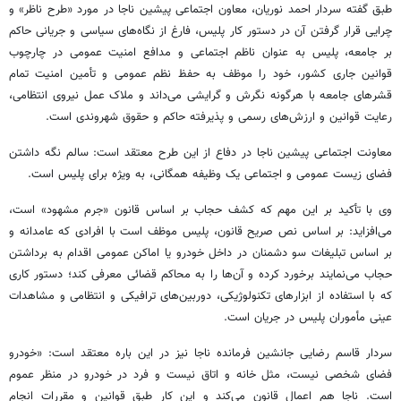
طبق گفته سردار احمد نوریان، معاون اجتماعی پیشین ناجا در مورد «طرح ناظر» و
چرایی قرار گرفتن آن در دستور کار پلیس، فارغ از نگاه‌های سیاسی و جریانی حاکم
بر جامعه، پلیس به عنوان ناظم اجتماعی و مدافع امنیت عمومی در چارچوب
قوانین جاری کشور، خود را موظف به حفظ نظم عمومی و تأمین امنیت تمام
قشرهای جامعه با هرگونه نگرش و گرایشی می‌داند و ملاک عمل نیروی انتظامی،
رعایت قوانین و ارزش‌های رسمی و پذیرفته حاکم و حقوق شهروندی است.
معاونت اجتماعی پیشین ناجا در دفاع از این طرح معتقد است: سالم نگه داشتن
فضای زیست عمومی و اجتماعی یک وظیفه همگانی، به ویژه برای پلیس است.
وی با تأکید بر این مهم که کشف حجاب بر اساس قانون «جرم مشهود» است،
می‌افزاید: بر اساس نص صریح قانون، پلیس موظف است با افرادی که عامدانه و
بر اساس تبلیغات
سو
دشمنان در داخل خودرو یا اماکن عمومی اقدام به برداشتن
حجاب می‌نمایند برخورد کرده و آن‌ها را به محاکم قضائی معرفی کند؛ دستور کاری
که با استفاده از ابزارهای تکنولوژیکی، دوربین‌های ترافیکی و انتظامی و مشاهدات
عینی مأموران پلیس در جریان است.
سردار قاسم رضایی جانشین فرمانده ناجا نیز در این
باره
معتقد است: «خودرو
فضای شخصی نیست، مثل خانه و اتاق نیست و فرد در خودرو در منظر عموم
است. ناجا هم اعمال قانون می‌کند و این کار طبق قوانین و مقررات انجام