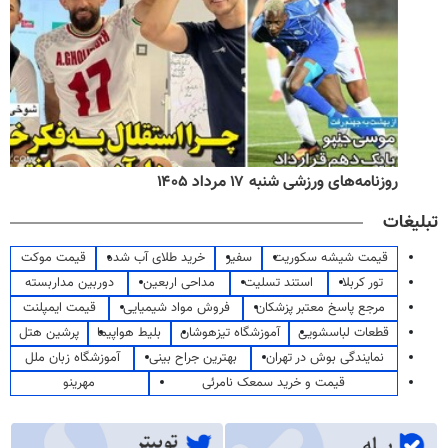
روزنامه‌های ورزشی شنبه ۱۷ مرداد ۱۴۰۵
تبلیغات
قیمت شیشه سکوریت
سفیر
خرید طلای آب شده
قیمت موکت
تور کربلا
استند تسلیت
مداحی اربعین
دوربین مداربسته
مرجع پاسخ معتبر پزشکان
فروش مواد شیمیایی
قیمت ایمپلنت
قطعات لباسشویی
آموزشگاه تیزهوشان
بلیط هواپیما
پرشین هتل
نمایندگی بوش در تهران
بهترین جراح بینی
آموزشگاه زبان ملل
قیمت و خرید سمعک نامرئی
مهرینو