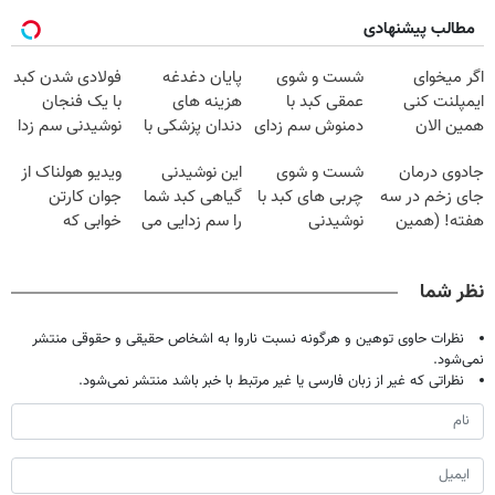
مطالب پیشنهادی
اگر میخوای
شست و شوی
پایان دغدغه
فولادی شدن کبد
ایمپلنت کنی
عمقی کبد با
هزینه های
با یک فنجان
همین الان
دمنوش سم زدای
دندان پزشکی با
نوشیدنی سم زدا
وقتشه | فقط با
گیاهی
پک سفید کننده
جادوی درمان
شست و شوی
این نوشیدنی
ویدیو هولناک از
۲۵ میلیون
خانگی
جای زخم در سه
چربی های کبد با
گیاهی کبد شما
جوان کارتن
تومان!!!
هفته! (همین
نوشیدنی
را سم زدایی می
خوابی که
حالا رایگان
گیاهی(55%تخفیف)
کند (با ضمانت
میلیاردر شد.
صحبت کنید)
مرجوعی)
آموزش رایگان
نظر شما
نظرات حاوی توهین و هرگونه نسبت ناروا به اشخاص حقیقی و حقوقی منتشر
نمی‌شود.
نظراتی که غیر از زبان فارسی یا غیر مرتبط با خبر باشد منتشر نمی‌شود.