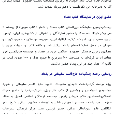
فراخوان جایزه کتاب سال جوانان با برگزاری انتخابات ریاست جمهوری مهلت پذیرش
آثار به دبیرخانه این نکوداشت تا دهم تیرماه تمدید شد.
حضور ایران در نمایشگاه کتاب بغداد
بیست‌ودومین نمایشگاه بین‌المللی کتاب بغداد با شعار «کتاب میهن» از بیستم تا
سی‌ویکم خرداد ماه ۱۴۰۰ با حضور نمایندگان و ناشرانی از کشورهای ایران، تونس،
لبنان، مصر، اردن، امارات، ترکیه، ایتالیا، لیبی، سوریه، عربستان سعودی، کویت و
سودان در محل نمایشگاه‌های بغداد برگزار شد و خانه کتاب و ادبیات ایران با
همکاری رایزنی فرهنگی جمهوری اسلامی ایران در بغداد و موسسه بین‌المللی ابرار
معاصران در غرفه‌ای به مساحت ۱۰۰ مترمربع با حدود هزار و ۲۰۰ عنوان کتاب در
قالب ۱۳ هزار جلد در این‌رویداد حضور داشت.
رونمایی ترجمه زندگینامه حاج‌قاسم سلیمانی در بغداد
ویژه برنامه گرامیداشت شهدای مقاومت؛ شهید حاج قاسم سلیمانی و شهید
ابوالمهدی المهندس و رونمایی از کتاب «از چیزی نمی‌ترسیدم» با حضور حجت
الاسلام‌والمسلمین فلاح قریشی رئیس موسسه فرهنگی اسلامی اصیل و استاد
حوزه علمیه بغداد، محسن الجورانی شاعر و نویسنده مشهور عراقی، شیخ عامر
الکاظمی قاری بین‌المللی عراقی، حیدر قریشی مدیر مرکز فرهنگی للدراسات