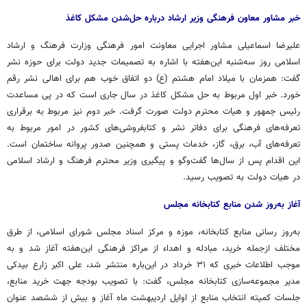
خبر مشاور معاون فرهنگی وزیر ارشاد درباره حل‌شدن مشکل کاغذ
علیرضا اسماعیلی مشاور اجرایی معاونت امور فرهنگی وزارت فرهنگ و ارشاد
اسلامی روز سه‌شنبه این‌هفته با اشاره به تصمیمات جدید دولت برای حوزه نشر
گفت: همزمان با میلاد امام هشتم (ع) دو اتفاق خوب هم برای اهالی نشر رقم
خورد. خبر اول مربوط به حل مشکل کاغذ در سال جاری است که در پی مساعدت
رئیس‎ جمهور و هیات محترم دولت صورت گرفت. خبر دوم نیز مربوط به برقراری
تعرفه‌های فرهنگی برای دفاتر نشر و کتابفروشی‎‌های کشور در امور مربوط به
تعرفه‌‏های آب، برق، گاز، خدمات پستی و همچنین صدور پروانه ساختمان است.
این اقدام پس از سال‌ها گفت‎‌وگو و پیگیری وزیر محترم فرهنگ و ارشاد اسلامی
در هیات دولت به تصویب رسید.
آغاز به‌روز شدن منابع کتابخانه مجلس
به‌روز رسانی منابع کتابخانه، موزه و مرکز اسناد مجلس شورای اسلامی، از طرق
مختلف ازجمله خرید، مبادله و اهداء از مراکز فرهنگی این‌هفته آغاز شد و به
موجب اطلاعات خبری که ۳۱ خرداد در این‌باره منتشر شد، علی اکبر زارع بیدکی
مدیر مجموعه‌سازی کتابخانه مجلس، گفت: با تصویب بودجه جهت خرید منابع،
جلسات کمیته انتخاب منابع از اوایل اردیبهشت ماه آغاز و بیش از ششصد عنوان