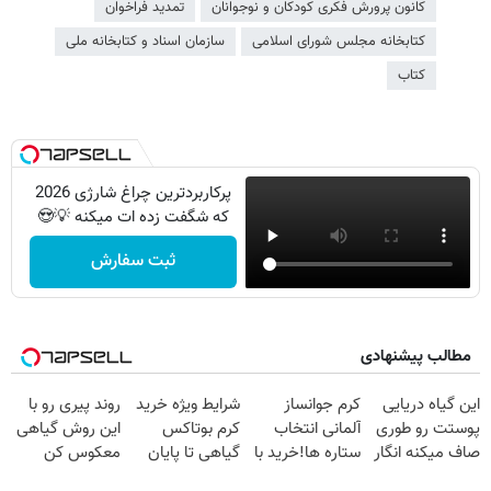
کانون پرورش فکری کودکان و نوجوانان
تمدید فراخوان
کتابخانه مجلس شورای اسلامی
سازمان اسناد و کتابخانه ملی
کتاب
پرکاربردترین چراغ شارژی 2026
که شگفت زده ات میکنه 💡😍
ثبت سفارش
مطالب پیشنهادی
این گیاه دریایی
کرم جوانساز
شرایط ویژه خرید
روند پیری رو با
پوستت رو طوری
آلمانی انتخاب
کرم بوتاکس
این روش گیاهی
صاف میکنه انگار
ستاره ها!خرید با
گیاهی تا پایان
معکوس کن
20سال جوون
تخفیف
امشب!