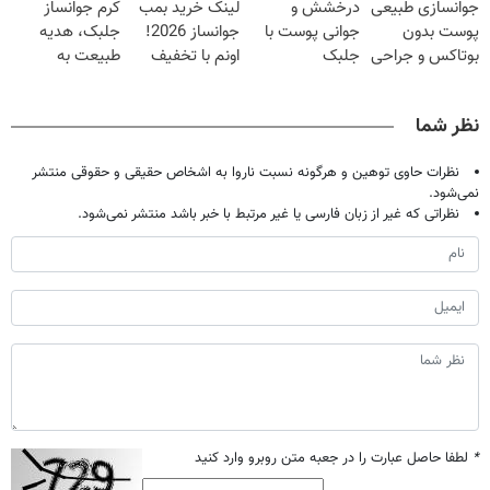
جوانسازی طبیعی
درخشش و
لینک خرید بمب
کرم جوانساز
شدی🔥
پوست بدون
جوانی پوست با
جوانساز 2026!
جلبک، هدیه
بوتاکس و جراحی
جلبک
اونم با تخفیف
طبیعت به
😳! خرید با
اسپیرولینا! خرید
ویژه
شما(خرید با
تخفیف ویژه
محصول با
تخفیف ویژه)
نظر شما
تخفیف ویژه
نظرات حاوی توهین و هرگونه نسبت ناروا به اشخاص حقیقی و حقوقی منتشر
نمی‌شود.
نظراتی که غیر از زبان فارسی یا غیر مرتبط با خبر باشد منتشر نمی‌شود.
*
لطفا حاصل عبارت را در جعبه متن روبرو وارد کنید