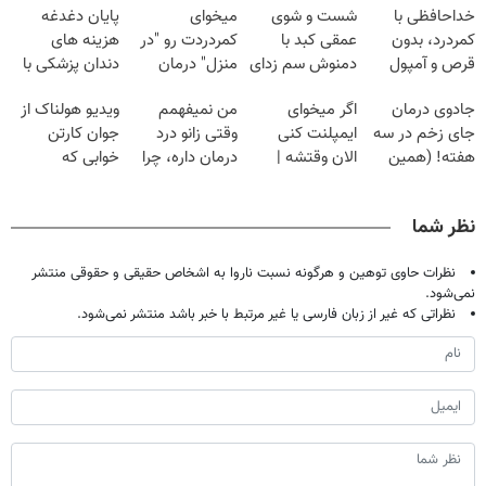
خداحافظی با
شست و شوی
میخوای
پایان دغدغه
کمردرد، بدون
عمقی کبد با
کمردردت رو "در
هزینه های
قرص و آمپول
دمنوش سم زدای
منزل" درمان
دندان پزشکی با
گیاهی
کنی؟ (◂فیلم +
پک سفید کننده
جادوی درمان
اگر میخوای
من نمیفهمم
ویدیو هولناک از
◂پرسش‌نامه)
خانگی
جای زخم در سه
ایمپلنت کنی
وقتی زانو درد
جوان کارتن
هفته! (همین
الان وقتشه |
درمان داره، چرا
خوابی که
حالا رایگان
فقط با ۲۵
دردش رو داری
میلیاردر شد.
صحبت کنید)
میلیون تومان!!!
تحمل میکنی؟❗
آموزش رایگان
نظر شما
نظرات حاوی توهین و هرگونه نسبت ناروا به اشخاص حقیقی و حقوقی منتشر
نمی‌شود.
نظراتی که غیر از زبان فارسی یا غیر مرتبط با خبر باشد منتشر نمی‌شود.