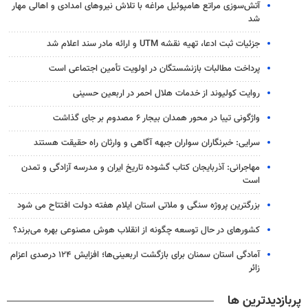
آتش‌سوزی مراتع هامپوئیل مراغه با تلاش نیروهای امدادی و اهالی مهار
شد
جزئیات ثبت ادعا، تهیه نقشه UTM و ارائه مادر سند اعلام شد
پرداخت مطالبات بازنشستگان در اولویت تأمین اجتماعی است
روایت کولیوند از خدمات هلال احمر در اربعین حسینی
واژگونی تیبا در محور همدان بیجار ۶ مصدوم بر جای گذاشت
سرایی: خبرنگاران سواران جبهه آگاهی و وارثان راه حقیقت هستند
مهاجرانی: آذربایجان کتاب گشوده تاریخ ایران و مدرسه آزادگی و تمدن
است
بزرگترین پروژه سنگی و ملاتی استان ایلام هفته دولت افتتاح می شود
کشورهای در حال توسعه چگونه از انقلاب هوش مصنوعی بهره می‌برند؟
آمادگی استان سمنان برای بازگشت اربعینی‌ها؛ افزایش ۱۲۴ درصدی اعزام
زائر
پربازدیدترین ها