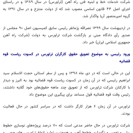
شرکت خدمات خط و ابنیه فنی راه آهن (
تراورس
) در سال ۱۳۸۹ و در راستای
اجرای اصل ۴۴ قانون اساسی مصوب شد که از دولت
منتزع
و در سال ۱۳۹۱ به
گروه امیرمنصور آریا واگذار شد.
در اردیبهشت سال ۱۳۹۹ نصرالله
پژمانفر
رئیس سابق کمیسیون اصل ۹۰ مجلس از
صدور رأی دادگاه مبنی بر بازگشت شرکت
تراورس
به دولت (شرکت راه آهن
جمهوری اسلامی ایران) خبر داد.
ورود رئیسی به موضوع تعویق حقوق کارگران
تراورس
در کسوت ریاست قوه
قضائیه
این در حالی است که در دی ماه ۱۳۹۸ و پس از سفر استانی حجت الاسلام سید
ابراهیم رئیسی که در آن زمان در کسوت ریاست قوه قضائیه بود به البرز و دیدار
با کارکنان شرکت
تراورس
که از تعویق چند ماهه حقوق‌های خود گلایه داشتند،
رئیس وقت قوه قضائیه قول مساعد برای پیگیری این موضوع داد
تراورس
در آن زمان ۶ هزار کارگر داشت که در سراسر کشور در حال فعالیت
بودند.
شرکت
تراورس
در حال حاضر مدعی است که ۷۰ درصد پروژه‌های نوسازی خطوط
ریلی و تعمیر و نگهداری خطوط آهن و همچنین تولید انواع
تراورس
های
چوبی و