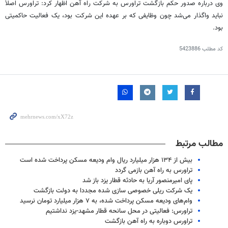
وی درباره صدور حکم بازگشت
تراورس
به شرکت راه آهن اظهار کرد:
تراورس
اصلاً
نباید واگذار می‌شد چون وظایفی که بر عهده این شرکت بود، یک فعالیت حاکمیتی
بود.
کد مطلب
5423886
مطالب مرتبط
بیش از ۱۳۴ هزار میلیارد ریال وام ودیعه مسکن پرداخت شده است
تراورس به راه آهن بازمی گردد
پای امیرمنصور آریا به حادثه قطار یزد باز شد
یک شرکت ریلی خصوصی سازی شده مجددا به دولت بازگشت
وام‌های ودیعه مسکن پرداخت شده، به ۷ هزار میلیارد تومان نرسید
تراورس: فعالیتی در محل سانحه قطار مشهد-یزد نداشتیم
تراورس دوباره به راه آهن بازگشت