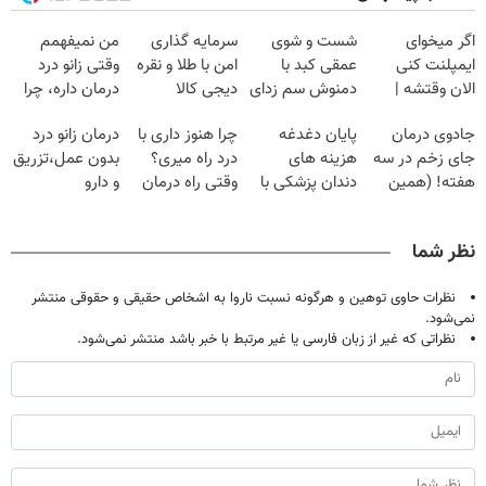
اگر میخوای
شست و شوی
سرمایه گذاری
من نمیفهمم
ایمپلنت کنی
عمقی کبد با
امن با طلا و نقره
وقتی زانو درد
الان وقتشه |
دمنوش سم زدای
دیجی کالا
درمان داره، چرا
فقط با ۲۵
گیاهی
دردش رو داری
جادوی درمان
پایان دغدغه
چرا هنوز داری با
درمان زانو درد
میلیون تومان!!!
تحمل میکنی؟❗
جای زخم در سه
هزینه های
درد راه میری؟
بدون عمل،تزریق
هفته! (همین
دندان پزشکی با
وقتی راه درمان
و دارو
حالا رایگان
پک سفید کننده
جلو پاته!
(◂پرسش‌نامه)
صحبت کنید)
خانگی
نظر شما
نظرات حاوی توهین و هرگونه نسبت ناروا به اشخاص حقیقی و حقوقی منتشر
نمی‌شود.
نظراتی که غیر از زبان فارسی یا غیر مرتبط با خبر باشد منتشر نمی‌شود.