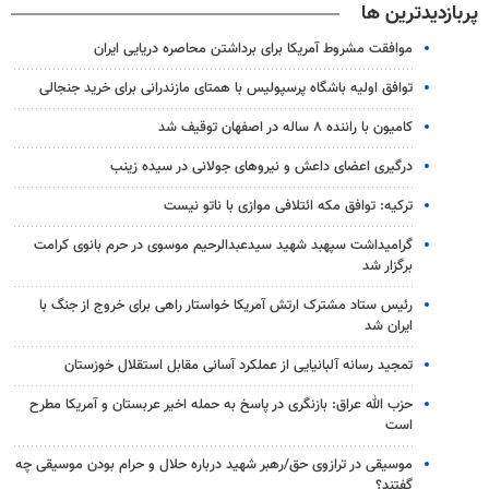
پربازدیدترین ها
موافقت مشروط آمریکا برای برداشتن محاصره دریایی ایران
توافق اولیه باشگاه پرسپولیس با همتای مازندرانی برای خرید جنجالی
کامیون با راننده ۸ ساله در اصفهان توقیف شد
درگیری اعضای داعش و نیروهای جولانی در سیده زینب
ترکیه: توافق مکه ائتلافی موازی با ناتو نیست
گرامیداشت سپهبد شهید سیدعبدالرحیم موسوی در حرم بانوی کرامت
برگزار شد
رئیس ستاد مشترک ارتش آمریکا خواستار راهی برای خروج از جنگ با
ایران شد
تمجید رسانه آلبانیایی از عملکرد آسانی مقابل استقلال خوزستان
حزب الله عراق: بازنگری در پاسخ به حمله اخیر عربستان و آمریکا مطرح
است
موسیقی در ترازوی حق/رهبر شهید درباره حلال و حرام بودن موسیقی چه
گفتند؟