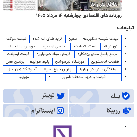
روزنامه‌های اقتصادی چهارشنبه ۱۴ مرداد ۱۴۰۵
تبلیغات
قیمت شیشه سکوریت
سفیر
خرید طلای آب شده
قیمت موکت
تور کربلا
استند تسلیت
مداحی اربعین
دوربین مداربسته
مرجع پاسخ معتبر پزشکان
فروش مواد شیمیایی
قیمت ایمپلنت
قطعات لباسشویی
آموزشگاه تیزهوشان
بلیط هواپیما
پرشین هتل
نمایندگی بوش در تهران
بهترین جراح بینی
آموزشگاه زبان ملل
قیمت و خرید سمعک نامرئی
مهرینو