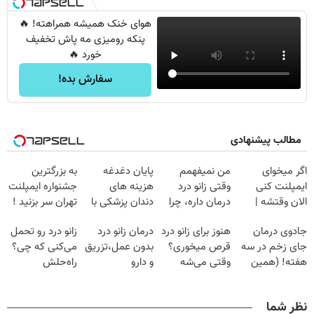
هوای خنک همیشه همراهته! 🔥
پنکه رومیزی مه پاش تخفیف
خورد 🔥
سفارش بده!
مطالب پیشنهادی
اگر میخوای
من نمیفهمم
پایان دغدغه
به بزرگترین
ایمپلنت کنی
وقتی زانو درد
هزینه های
جشنواره ایمپلنت
الان وقتشه |
درمان داره، چرا
دندان پزشکی با
تهران سر بزنید !
فقط با ۲۵
دردش رو داری
پک سفید کننده
| فقط ۲۵
جادوی درمان
هنوز برای زانو درد
درمان زانو درد
زانو درد رو تحمل
میلیون تومان!!!
تحمل میکنی؟❗
خانگی
میلیون !
جای زخم در سه
قرص میخوری؟
بدون عمل،تزریق
می‌کنی که چی؟
هفته! (همین
وقتی می‌شه
و دارو
راه‌حلش
حالا رایگان
بدون عمل
(◂پرسش‌نامه)
همین‌جاست!
صحبت کنید)
درمانش کرد؟؟؟؟
نظر شما