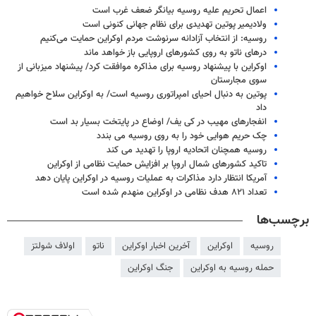
اعمال تحریم علیه روسیه بیانگر ضعف غرب است
ولادیمیر پوتین تهدیدی برای نظام جهانی کنونی است
روسیه: از انتخاب آزادانه سرنوشت مردم اوکراین حمایت می‌کنیم
درهای ناتو به روی کشورهای اروپایی باز خواهد ماند
اوکراین با پیشنهاد روسیه برای مذاکره موافقت کرد/ پیشنهاد میزبانی از
سوی مجارستان
پوتین به دنبال احیای امپراتوری روسیه است/ به اوکراین سلاح خواهیم
داد
انفجارهای مهیب در کی یف/ اوضاع در پایتخت بسیار بد است
چک حریم هوایی خود را به روی روسیه می بندد
روسیه همچنان اتحادیه اروپا را تهدید می کند
تاکید کشورهای شمال اروپا بر افزایش حمایت نظامی از اوکراین
آمریکا انتظار دارد مذاکرات به عملیات روسیه در اوکراین پایان دهد
تعداد ۸۲۱ هدف نظامی در اوکراین منهدم شده است
برچسب‌ها
روسیه
اوکراین
آخرین اخبار اوکراین
ناتو
اولاف شولتز
حمله روسیه به اوکراین
جنگ اوکراین