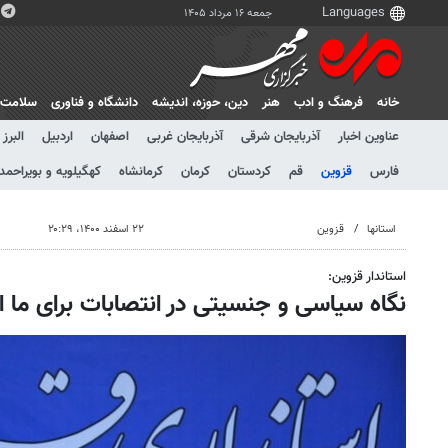
جمعه ۱۶ مرداد ۱۴۰۵
خانه
فرهنگ و ادب
هنر
دين، حوزه، انديشه
دانشگاه و فناوری
سلامت
عناوین اخبار
آذربایجان شرقی
آذربایجان غربی
اصفهان
اردبیل
البرز
فارس
قزوین
قم
کردستان
کرمان
کرمانشاه
کهگیلویه و بویراحمد
استانها
قزوین
۲۲ اسفند ۱۴۰۰، ۲۰:۲۹
استاندار قزوین:
نگاه سیاسی و جنسیتی در انتصابات برای ما ا