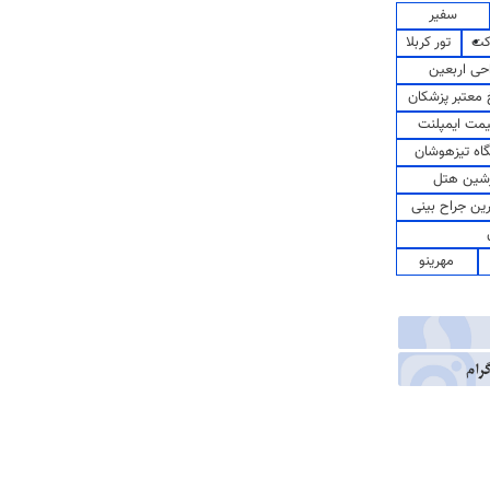
سفیر
کت
تور کربلا
حی اربعین
معتبر پزشکان
مت ایمپلنت
اه تیزهوشان
شین هتل
رین جراح بینی
مهرینو