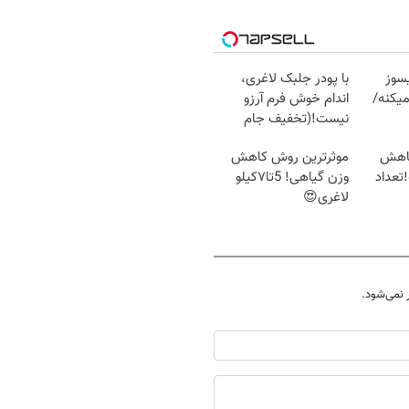
سوز
با پودر جلبک لاغری،
یکنه/
اندام خوش فرم آرزو
نیست!(تخفیف جام
جهانی)
کاهش
موثرترین روش کاهش
تعداد
وزن گیاهی! 5تا۷کیلو
لاغری😍
نمی‌شود.