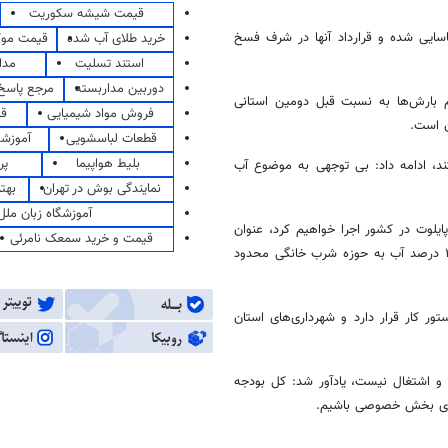
قیمت شیشه سکوریت
 صنعتی شناسایی شده و قرارداد آنها در شرف فسخ
خرید طلای آب شده
قیمت مو
استند تسلیت
مدا
دوربین مداربسته
مرجع پاسخ 
جم بارش‌ها به نسبت قبل دومین استانی
فروش مواد شیمیایی
قی
ن است.
قطعات لباسشویی
آموزشگ
بلیط هواپیما
پر
کند، ادامه داد: بی توجهی به موضوع آب
نمایندگی بوش در تهران
بهت
آموزشگاه زبان ملل
پایلوت در کشور اجرا خواهیم کرد، عنوان
قیمت و خرید سمعک نامرئی
کرد: ۸۸ درصد آب استان قزوین را بخش کشاورزی استفاده می‌کند و حدود ۴ درصد آب به حوزه شرب خانگی محدود
ر کار قرار دارد و شهرداری‌های استان
ه و اشتغال نیست، یادآور شد: کل بودجه