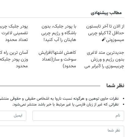
مطالب پیشنهادی
از الان تا آخر تابستون
با پودر جلبک، بدون
پودر جلبک چربی
حداقل 12کیلو چربی
باشگاه و رژیم چربی
تضمینی لاغرت م
میسوزونی🧨
هایتان را آب کنید!
تعداد محدود
جدیدترین متد لاغری
کاهش اشتها/افزایش
آسان ترین راه 
بدون رژیم و ورزش
سوخت و ساز(تعداد
وزن پودر جلبکه!
چربیسوزی را 3برابر می
محدود)
محدود
کند
نظر شما
نظرات حاوی توهین و هرگونه نسبت ناروا به اشخاص حقیقی و حقوقی منتشر 
نظراتی که غیر از زبان فارسی یا غیر مرتبط با خبر باشد منتشر نمی‌شود.