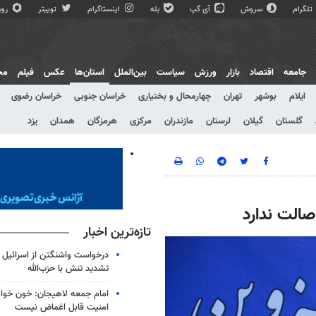
تلگرام
سروش
آی گپ
بله
اینستاگرام
توییتر
روبی
جامعه
اقتصاد
بازار
ورزش
سیاست
بین‌الملل
استان‌ها
عکس
فیلم
مج
ایلام
بوشهر
تهران
چهارمحال و بختیاری
خراسان جنوبی
خراسان رضوی
گلستان
گیلان
لرستان
مازندران
مرکزی
هرمزگان
همدان
یزد
صالت ندارد
تازه‌ترین اخبار
درخواست واشنگتن از اسرائیل ب
تشدید تنش با حزب‌‎الله
امام جمعه لاهیجان: خون‌ خو
امنیت قابل اغماض نیست